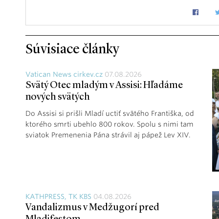
Súvisiace články
Vatican News cirkev.cz
07.08.2026
Svätý Otec mladým v Assisi: Hľadáme
nových svätých
Do Assisi si prišli Mladí uctiť svätého Františka, od
ktorého smrti ubehlo 800 rokov. Spolu s nimi tam
sviatok Premenenia Pána strávil aj pápež Lev XIV.
KATHPRESS, TK KBS
04.08.2026
Vandalizmus v Medžugorí pred