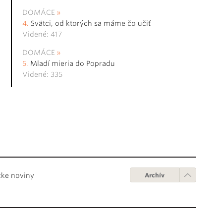
DOMÁCE
Svätci, od ktorých sa máme čo učiť
Videné: 417
DOMÁCE
Mladí mieria do Popradu
Videné: 335
cke noviny
Archív