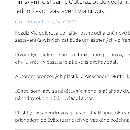
rímskymi číslicami. Odteraz bude vedľa nic
jednotlivých zastavení Via crucis.
cmc-terrasanta .org
14.10.2019
Pozdĺž Via dolorosa boli slávnostne odhalené nové 
zastavení (zvyšných päť bude umiestnených vo frant
Prvoradým cieľom je umožniť miliónom pútnikov, ktor
chvíľu vrátili v čase, a to až dvetisíc rokov späť.
Autorom bronzových plastík je Alessandro Mutto, ktor
„Chcel som, aby sa návštevník mohol stať akoby di
náhodný okoloidúci,“ uviedol autor.
Plastiky zastavení krížovej cesty odhalil apoštolský 
príchodom do Svätej zeme ich vo Vatikáne požehnal 