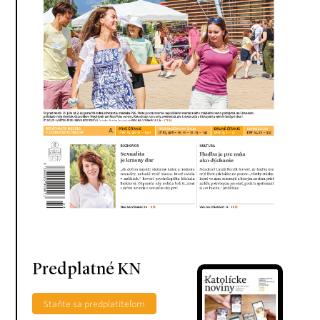
Predplatné KN
Staňte sa predplatiteľom