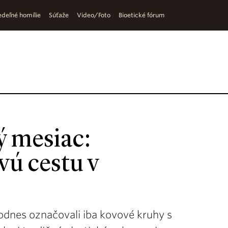
deľné homílie
Súťaže
Video/Foto
Bioetické fórum
ý mesiac:
vú cestu v
odnes označovali iba kovové kruhy s