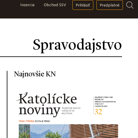
Inzercia
Obchod SSV
Prihlásiť
Predplatné
Spravodajstvo
Najnovšie KN