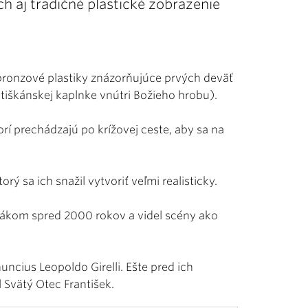
h aj tradičné plastické zobrazenie
bronzové plastiky znázorňujúce prvých deväť
iškánskej kaplnke vnútri Božieho hrobu).
í prechádzajú po krížovej ceste, aby sa na
ý sa ich snažil vytvoriť veľmi realisticky.
vákom spred 2000 rokov a videl scény ako
nuncius Leopoldo Girelli. Ešte pred ich
Svätý Otec František.