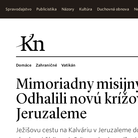
Spravodajstvo
Publicistika
Názory
Kultúra
Duchovná obnova
Ne
Domáce
Zahraničné
Vatikán
Mimoriadny misijn
Odhalili novú krížo
Jeruzaleme
Ježišovu cestu na Kalváriu v Jeruzaleme d