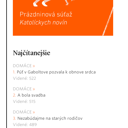
Najčítanejšie
DOMÁCE
Púť v Gaboltove pozvala k obnove srdca
Videné: 522
DOMÁCE
A bola svadba
Videné: 515
DOMÁCE
Nezabúdajme na starých rodičov
Videné: 489