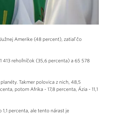
 Južnej Amerike (48 percent), zatiaľ čo
31 413 rehoľníčok (35,6 percenta) a 65 578
j planéty. Takmer polovica z nich, 48,5
enta, potom Afrika - 17,8 percenta, Ázia - 11,1
1,1 percenta, ale tento nárast je