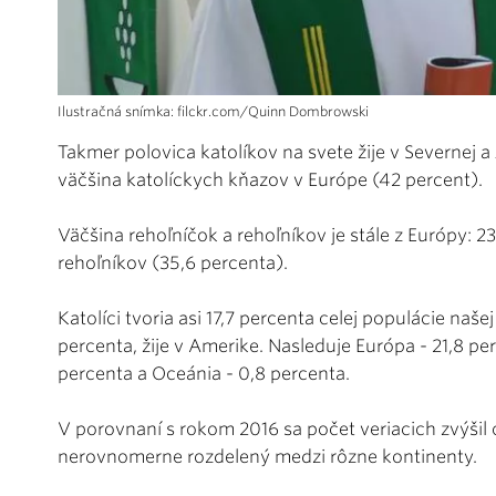
Ilustračná snímka: filckr.com/Quinn Dombrowski
Takmer polovica katolíkov na svete žije v Severnej a
väčšina katolíckych kňazov v Európe (42 percent).
Väčšina rehoľníčok a rehoľníkov je stále z Európy: 2
rehoľníkov (35,6 percenta).
Katolíci tvoria asi 17,7 percenta celej populácie naše
percenta, žije v Amerike. Nasleduje Európa - 21,8 perc
percenta a Oceánia - 0,8 percenta.
V porovnaní s rokom 2016 sa počet veriacich zvýšil o 
nerovnomerne rozdelený medzi rôzne kontinenty.