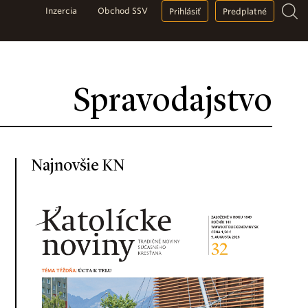
Inzercia
Obchod SSV
Prihlásiť
Predplatné
Spravodajstvo
Najnovšie KN