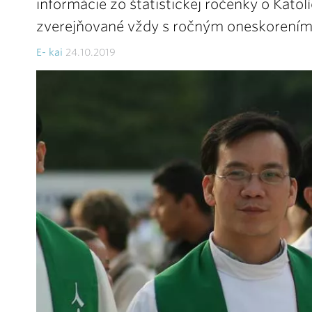
informácie zo štatistickej ročenky o Katolí
zverejňované vždy s ročným oneskorením, 
E- kai
24.10.2019