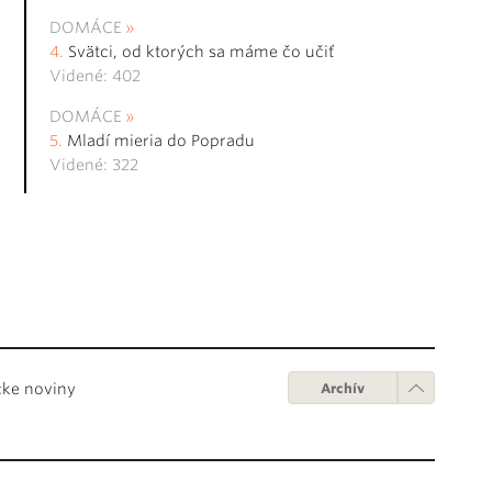
DOMÁCE
Svätci, od ktorých sa máme čo učiť
Videné: 402
DOMÁCE
Mladí mieria do Popradu
Videné: 322
cke noviny
Archív