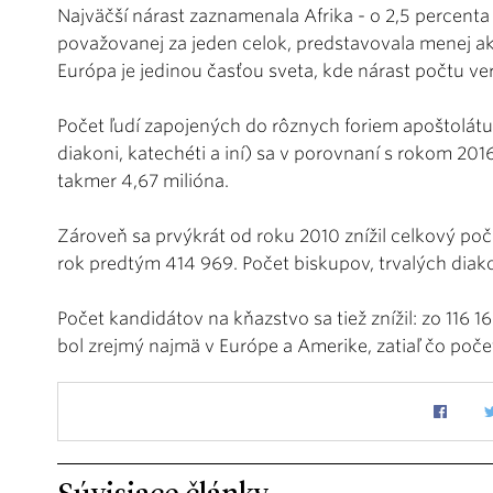
Najväčší nárast zaznamenala Afrika - o 2,5 percenta 
považovanej za jeden celok, predstavovala menej ako
Európa je jedinou časťou sveta, kde nárast počtu ver
Počet ľudí zapojených do rôznych foriem apoštolátu 
diakoni, katechéti a iní) sa v porovnaní s rokom 2016
takmer 4,67 milióna.
Zároveň sa prvýkrát od roku 2010 znížil celkový poče
rok predtým 414 969. Počet biskupov, trvalých diako
Počet kandidátov na kňazstvo sa tiež znížil: zo 116 1
bol zrejmý najmä v Európe a Amerike, zatiaľ čo počet 