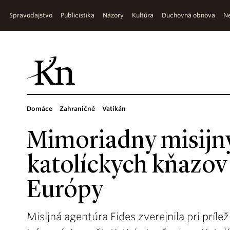
Spravodajstvo
Publicistika
Názory
Kultúra
Duchovná obnova
Ne
Domáce
Zahraničné
Vatikán
Mimoriadny misijný
katolíckych kňazov
Európy
Misijná agentúra Fides zverejnila pri príle