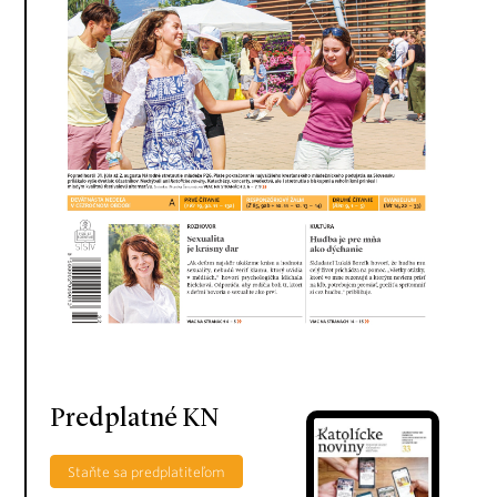
Predplatné KN
Staňte sa predplatiteľom