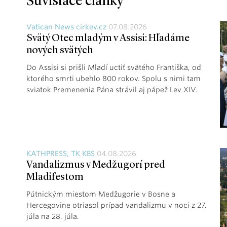
Súvisiace články
Vatican News cirkev.cz
07.08.2026
Svätý Otec mladým v Assisi: Hľadáme
nových svätých
Do Assisi si prišli Mladí uctiť svätého Františka, od
ktorého smrti ubehlo 800 rokov. Spolu s nimi tam
sviatok Premenenia Pána strávil aj pápež Lev XIV.
KATHPRESS, TK KBS
04.08.2026
Vandalizmus v Medžugorí pred
Mladifestom
Pútnickým miestom Medžugorie v Bosne a
Hercegovine otriasol prípad vandalizmu v noci z 27.
júla na 28. júla.