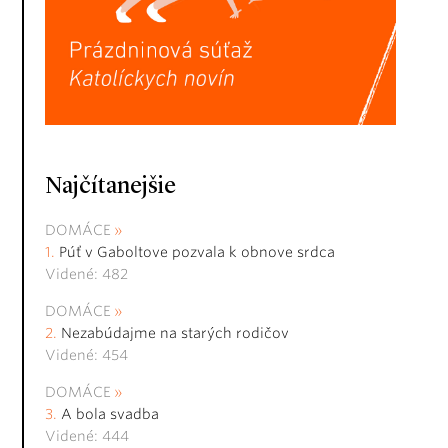
Najčítanejšie
DOMÁCE
Púť v Gaboltove pozvala k obnove srdca
Videné: 482
DOMÁCE
Nezabúdajme na starých rodičov
Videné: 454
DOMÁCE
A bola svadba
Videné: 444