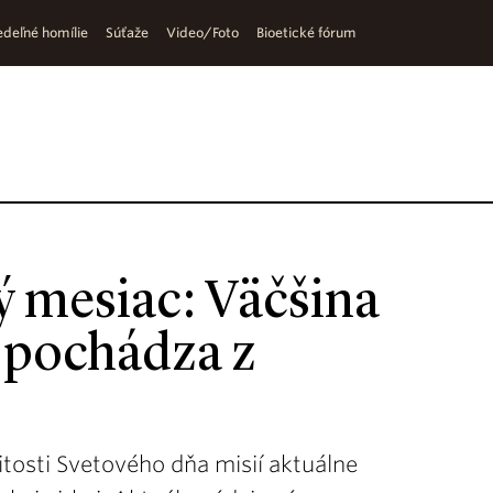
deľné homílie
Súťaže
Video/Foto
Bioetické fórum
 mesiac: Väčšina
 pochádza z
žitosti Svetového dňa misií aktuálne