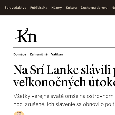
Spravodajstvo
Publicistika
Názory
Kultúra
Duchovná obnova
Ne
Domáce
Zahraničné
Vatikán
Na Srí Lanke slávil
veľkonočných útok
Všetky verejné sväté omše na ostrovnom š
noci zrušené. Ich slávenie sa obnovilo po 