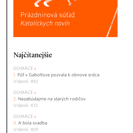
Najčítanejšie
DOMÁCE
Púť v Gaboltove pozvala k obnove srdca
Videné: 492
DOMÁCE
Nezabúdajme na starých rodičov
Videné: 472
DOMÁCE
A bola svadba
Videné: 459