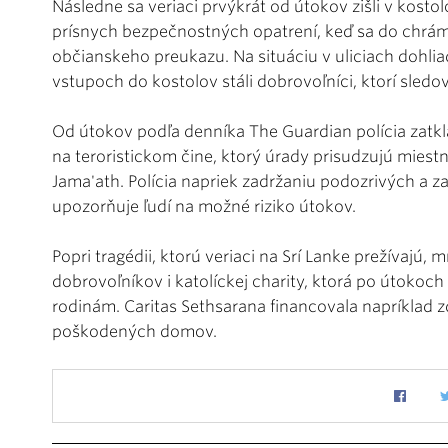
Následne sa veriaci prvýkrát od útokov zišli v kost
prísnych bezpečnostných opatrení, keď sa do chrámu
občianskeho preukazu. Na situáciu v uliciach dohliad
vstupoch do kostolov stáli dobrovoľníci, ktorí sled
Od útokov podľa denníka The Guardian polícia zatkl
na teroristickom čine, ktorý úrady prisudzujú miest
Jama'ath. Polícia napriek zadržaniu podozrivých a z
upozorňuje ľudí na možné riziko útokov.
Popri tragédii, ktorú veriaci na Srí Lanke prežívajú
dobrovoľníkov i katolíckej charity, ktorá po útokoc
rodinám. Caritas Sethsarana financovala napríklad 
poškodených domov.