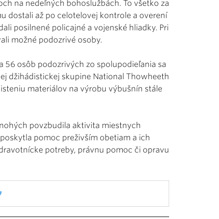
oloch na nedeľných bohoslužbách. To všetko za
 dostali až po celotelovej kontrole a overení
ali posilnené policajné a vojenské hliadky. Pri
ovali možné podozrivé osoby.
a 56 osôb podozrivých zo spolupodieľania sa
nej džihádistickej skupine National Thowheeth
aisteniu materiálov na výrobu výbušnín stále
, mnohých povzbudila aktivita miestnych
h poskytla pomoc preživším obetiam a ich
zdravotnícke potreby, právnu pomoc či opravu