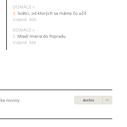
DOMÁCE
Svätci, od ktorých sa máme čo učiť
Videné: 405
DOMÁCE
Mladí mieria do Popradu
Videné: 326
cke noviny
Archív