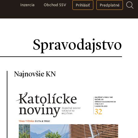
Inzercia
Obchod SSV
Prihlásiť
Predplatné
Spravodajstvo
Najnovšie KN