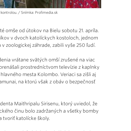
kontrolou. / Snímka: Profimedia.sk
äté omše od útokov na Bielu sobotu 21. apríla.
kov v dvoch katolíckych kostoloch, jednom
v zoologickej záhrade, zabili vyše 250 ľudí.
denia vrátane svätých omší zrušené na viac
enášali prostredníctvom televízie z kaplnky
 hlavného mesta Kolombo. Veriaci sa zišli aj
amunai, na ktorú však z obáv o bezpečnosť
nta Maithripalu Sirisenu, ktorý uviedol, že
tického činu bolo zadržaných a všetky bomby
a tvoriť katolícke školy.