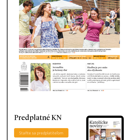
Predplatné KN
Staňte sa predplatiteľom