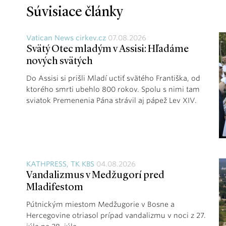
Súvisiace články
Vatican News cirkev.cz
07.08.2026
Svätý Otec mladým v Assisi: Hľadáme
nových svätých
Do Assisi si prišli Mladí uctiť svätého Františka, od
ktorého smrti ubehlo 800 rokov. Spolu s nimi tam
sviatok Premenenia Pána strávil aj pápež Lev XIV.
KATHPRESS, TK KBS
04.08.2026
Vandalizmus v Medžugorí pred
Mladifestom
Pútnickým miestom Medžugorie v Bosne a
Hercegovine otriasol prípad vandalizmu v noci z 27.