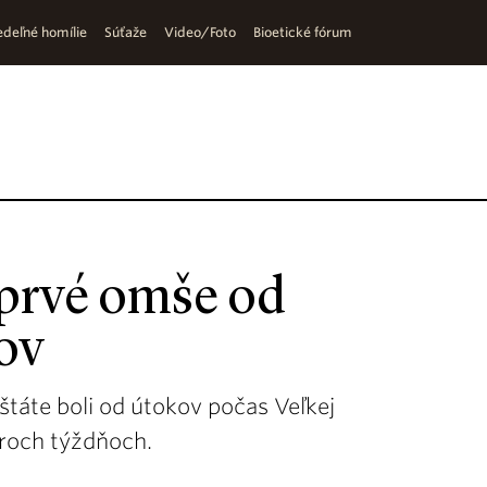
deľné homílie
Súťaže
Video/Foto
Bioetické fórum
i prvé omše od
ov
táte boli od útokov počas Veľkej
troch týždňoch.