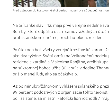
Pred vstupom do kostolov všetci veriaci museli prejsť bezpečnostnou 
Na Srí Lanke slávili 12. mája prvé verejné nedeľné sv
Bomby, ktoré odpálilo osem samovražedných útoční
protestantskom chráme, troch hoteloch, rezidencii a 
Po útokoch boli všetky verejné kresťanské zhromaž
ako dva týždne. Svätú omšu na Veľkonočnú nedeľu pr
rezidencie kardinála Malcolma Ranjitha, arcibiskupa
na súkromnej bohoslužbe 30. apríla v dedine Thann
prišlo menej ľudí, ako sa očakávalo.
Až po minulotýždňovom vyhlásení srílanského prezide
99 percent podozrivých z organizácie tohto teroris
boli zaistené, sa miestni katolícki lídri rozhodli 7. máj