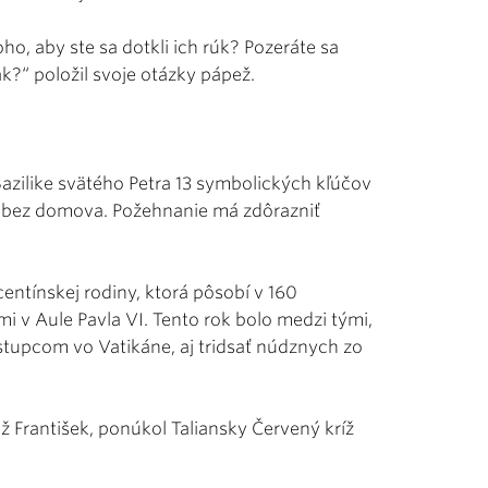
ho, aby ste sa dotkli ich rúk? Pozeráte sa
k?“ položil svoje otázky pápež.
azilike svätého Petra 13 symbolických kľúčov
ny bez domova. Požehnanie má zdôrazniť
ncentínskej rodiny, ktorá pôsobí v 160
i v Aule Pavla VI. Tento rok bolo medzi tými,
stupcom vo Vatikáne, aj tridsať núdznych zo
ež František, ponúkol Taliansky Červený kríž