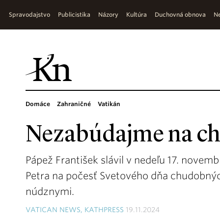
Spravodajstvo
Publicistika
Názory
Kultúra
Duchovná obnova
Ne
Domáce
Zahraničné
Vatikán
Nezabúdajme na c
Pápež František slávil v nedeľu 17. novem
Petra na počesť Svetového dňa chudobnýc
núdznymi.
VATICAN NEWS, KATHPRESS
19.11.2024