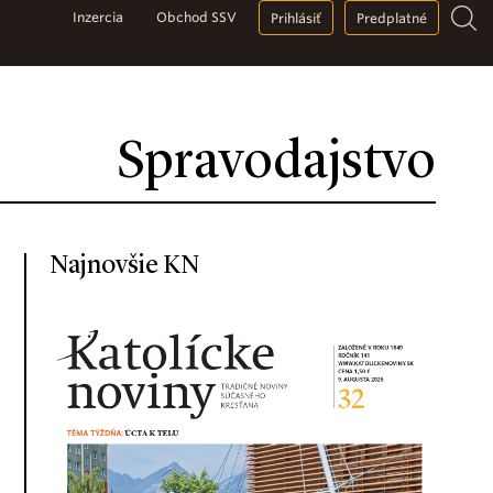
Inzercia
Obchod SSV
Prihlásiť
Predplatné
Spravodajstvo
Najnovšie KN