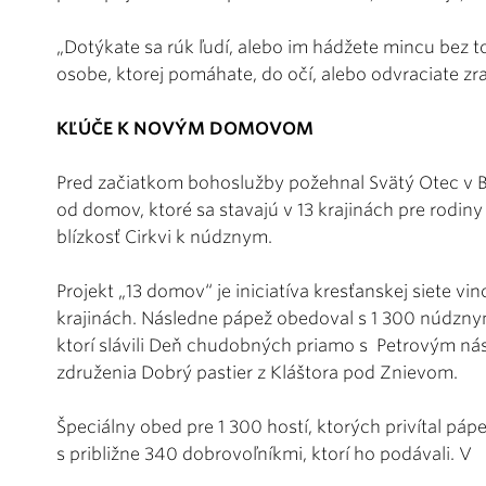
„Dotýkate sa rúk ľudí, alebo im hádžete mincu bez to
osobe, ktorej pomáhate, do očí, alebo odvraciate zra
KĽÚČE K NOVÝM DOMOVOM
Pred začiatkom bohoslužby požehnal Svätý Otec v B
od domov, ktoré sa stavajú v 13 krajinách pre rodi
blízkosť Cirkvi k núdznym.
Projekt „13 domov“ je iniciatíva kresťanskej siete vi
krajinách. Následne pápež obedoval s 1 300 núdznym
ktorí slávili Deň chudobných priamo s Petrovým ná
združenia Dobrý pastier z Kláštora pod Znievom.
Špeciálny obed pre 1 300 hostí, ktorých privítal páp
s približne 340 dobrovoľníkmi, ktorí ho podávali. V