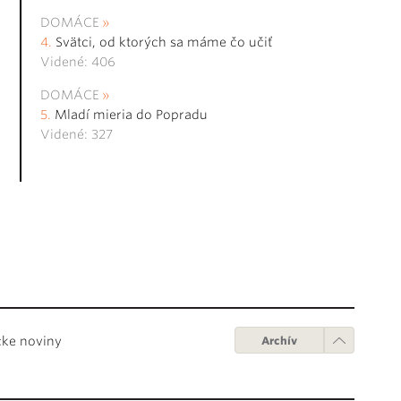
DOMÁCE
Svätci, od ktorých sa máme čo učiť
Videné: 406
DOMÁCE
Mladí mieria do Popradu
Videné: 327
cke noviny
Archív