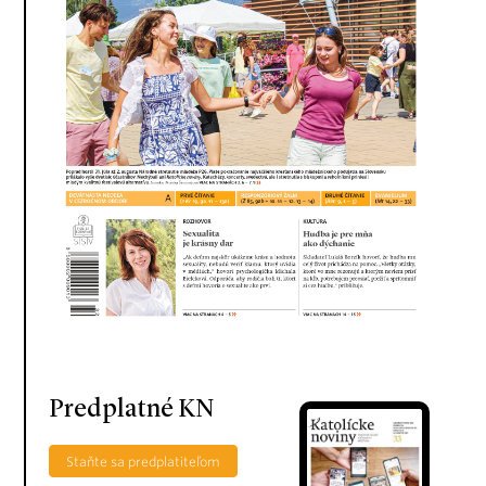
Predplatné KN
Staňte sa predplatiteľom