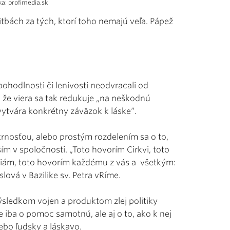
ka: profimedia.sk
itbách za tých, ktorí toho nemajú veľa. Pápež
pohodlnosti či lenivosti neodvracali od
, že viera sa tak redukuje „na neškodnú
vytvára konkrétny záväzok k láske“.
etrnosťou, alebo prostým rozdelením sa o to,
m v spoločnosti. „Toto hovorím Cirkvi, toto
iám, toto hovorím každému z vás a všetkým:
ová v Bazilike sv. Petra vRíme.
ýsledkom vojen a produktom zlej politiky
e iba o pomoc samotnú, ale aj o to, ako k nej
ebo ľudsky a láskavo.