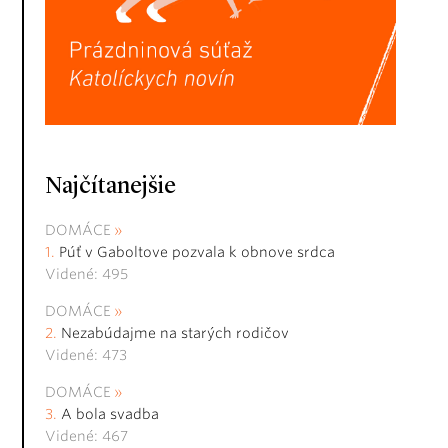
Najčítanejšie
DOMÁCE
Púť v Gaboltove pozvala k obnove srdca
Videné: 495
DOMÁCE
Nezabúdajme na starých rodičov
Videné: 473
DOMÁCE
A bola svadba
Videné: 467