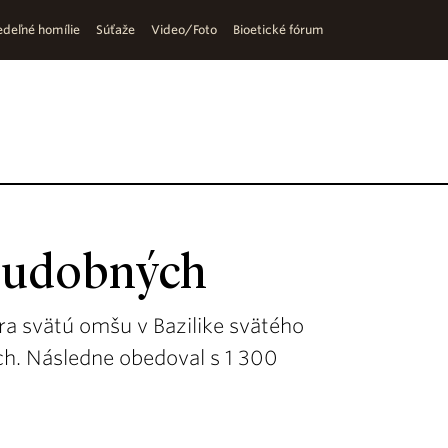
deľné homílie
Súťaže
Video/Foto
Bioetické fórum
hudobných
bra svätú omšu v Bazilike svätého
h. Následne obedoval s 1 300