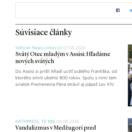
Súvisiace články
Vatican News cirkev.cz
07.08.2026
Svätý Otec mladým v Assisi: Hľadáme
nových svätých
Do Assisi si prišli Mladí uctiť svätého Františka, od
ktorého smrti ubehlo 800 rokov. Spolu s nimi tam
sviatok Premenenia Pána strávil aj pápež Lev XIV.
KATHPRESS, TK KBS
04.08.2026
Vandalizmus v Medžugorí pred