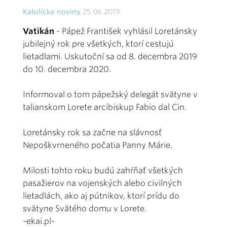
Katolícke noviny
25.06.2019
Vatikán
- Pápež František vyhlásil Loretánsky
jubilejný rok pre všetkých, ktorí cestujú
lietadlami. Uskutoční sa od 8. decembra 2019
do 10. decembra 2020.
Informoval o tom pápežský delegát svätyne v
talianskom Lorete arcibiskup Fabio dal Cin.
Loretánsky rok sa začne na slávnosť
Nepoškvrneného počatia Panny Márie.
Milosti tohto roku budú zahŕňať všetkých
pasažierov na vojenských alebo civilných
lietadlách, ako aj pútnikov, ktorí prídu do
svätyne Svätého domu v Lorete.
-ekai.pl-