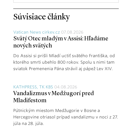
Súvisiace články
Vatican News cirkev.cz
07.08.2026
Svätý Otec mladým v Assisi: Hľadáme
nových svätých
Do Assisi si prišli Mladí uctiť svätého Františka, od
ktorého smrti ubehlo 800 rokov. Spolu s nimi tam
sviatok Premenenia Pána strávil aj pápež Lev XIV.
KATHPRESS, TK KBS
04.08.2026
Vandalizmus v Medžugorí pred
Mladifestom
Pútnickým miestom Medžugorie v Bosne a
Hercegovine otriasol prípad vandalizmu v noci z 27.
júla na 28. júla.