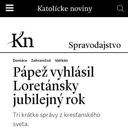
Spravodajstvo
Domáce
Zahraničné
Vatikán
Pápež vyhlásil
Loretánsky
jubilejný rok
Tri krátke správy z kresťanského
sveta.