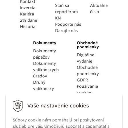
Kontakt
Staň sa
Aktuálne
Inzercia
reportérom
číslo
Kariéra
KN
2% dane
Podporte nás
História
Darujte nás
Dokumenty
Obchodné
podmienky
Dokumenty
Digitálne
pápežov
vydanie
Dokumenty
Obchodné
vatikánskych
podmienky
úradov
GDPR
Druhý
Používanie
vatikánsky
cookies
koncil
Dokumenty
Vaše nastavenie cookies
KBS
Kódex
kánonického
Súbory cookie nám pomáhajú pri poskytovaní
práva
služieb pre vás. Umožňujú spoznať a zapamätať si