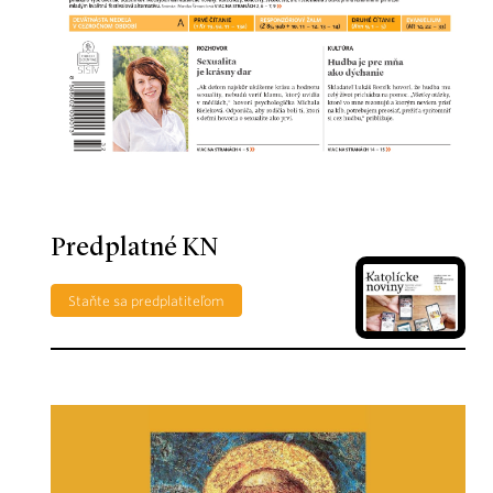
Predplatné KN
Staňte sa predplatiteľom