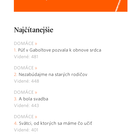
Najčítanejšie
DOMÁCE
Púť v Gaboltove pozvala k obnove srdca
Videné: 481
DOMÁCE
Nezabúdajme na starých rodičov
Videné: 448
DOMÁCE
A bola svadba
Videné: 443
DOMÁCE
Svätci, od ktorých sa máme čo učiť
Videné: 401