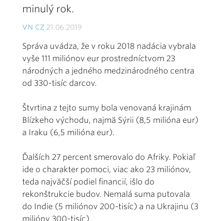
minulý rok.
VN CZ
21.06.2019
Správa uvádza, že v roku 2018 nadácia vybrala
vyše 111 miliónov eur prostredníctvom 23
národných a jedného medzinárodného centra
od 330-tisíc darcov.
Štvrtina z tejto sumy bola venovaná krajinám
Blízkeho východu, najmä Sýrii (8,5 milióna eur)
a Iraku (6,5 milióna eur).
Ďalších 27 percent smerovalo do Afriky. Pokiaľ
ide o charakter pomoci, viac ako 23 miliónov,
teda najväčší podiel financií, išlo do
rekonštrukcie budov. Nemalá suma putovala
do Indie (5 miliónov 200-tisíc) a na Ukrajinu (3
milióny 300-tisíc).