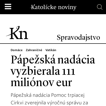
Spravodajstvo
Domáce
Zahraničné
Vatikán
Pápežská nadácia
vyzbierala 111
miliónov eur
Pápežská nadácia Pomoc trpiacej
Cirkvi zverejnila výročnú správu za