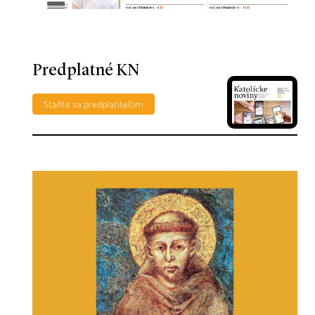
Predplatné KN
Staňte sa predplatiteľom