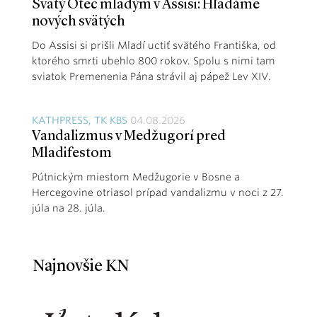
Svätý Otec mladým v Assisi: Hľadáme
nových svätých
Do Assisi si prišli Mladí uctiť svätého Františka, od
ktorého smrti ubehlo 800 rokov. Spolu s nimi tam
sviatok Premenenia Pána strávil aj pápež Lev XIV.
KATHPRESS, TK KBS
04.08.2026
Vandalizmus v Medžugorí pred
Mladifestom
Pútnickým miestom Medžugorie v Bosne a
Hercegovine otriasol prípad vandalizmu v noci z 27.
júla na 28. júla.
Najnovšie KN