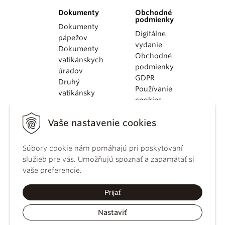
Dokumenty
Obchodné
podmienky
Dokumenty
Digitálne
pápežov
vydanie
Dokumenty
Obchodné
vatikánskych
podmienky
úradov
GDPR
Druhý
Používanie
vatikánsky
cookies
koncil
Dokumenty
Vaše nastavenie cookies
KBS
Kódex
kánonického
Súbory cookie nám pomáhajú pri poskytovaní
práva
služieb pre vás. Umožňujú spoznať a zapamätať si
Katechizmus
vaše preferencie.
Katolíckej
cirkvi
Prijať
Nastaviť