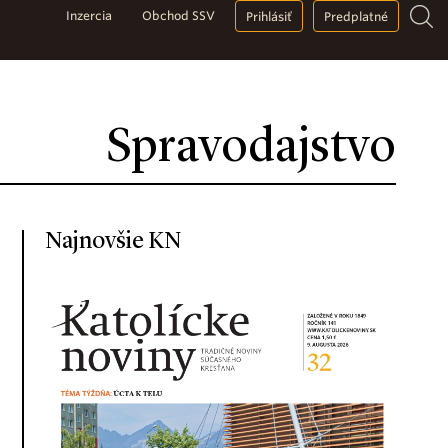
Inzercia
Obchod SSV
Prihlásiť
Predplatné
Spravodajstvo
Najnovšie KN