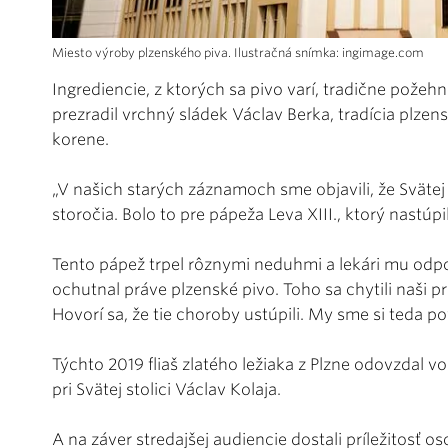
Miesto výroby plzenského piva. Ilustračná snímka: ingimage.com
Ingrediencie, z ktorých sa pivo varí, tradične pože
prezradil vrchný sládek Václav Berka, tradícia plze
korene.
„V našich starých záznamoch sme objavili, že Svätej 
storočia. Bolo to pre pápeža Leva XIII., ktorý nastúp
Tento pápež trpel rôznymi neduhmi a lekári mu odpor
ochutnal práve plzenské pivo. Toho sa chytili naši p
Hovorí sa, že tie choroby ustúpili. My sme si teda pov
Týchto 2019 fliaš zlatého ležiaka z Plzne odovzdal v
pri Svätej stolici Václav Kolaja.
A na záver stredajšej audiencie dostali príležitosť o