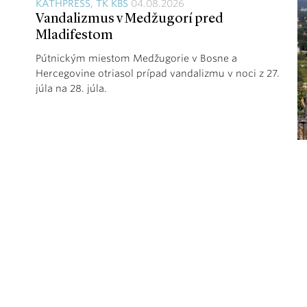
KATHPRESS, TK KBS
04.08.2026
Vandalizmus v Medžugorí pred
Mladifestom
Pútnickým miestom Medžugorie v Bosne a
Hercegovine otriasol prípad vandalizmu v noci z 27.
júla na 28. júla.