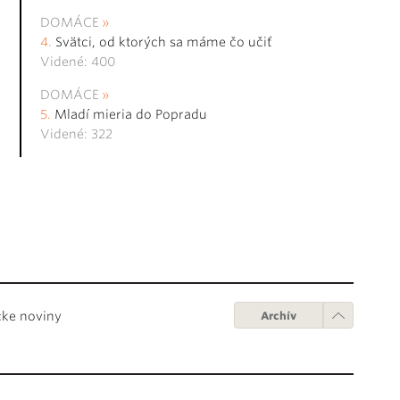
DOMÁCE
Svätci, od ktorých sa máme čo učiť
Videné: 400
DOMÁCE
Mladí mieria do Popradu
Videné: 322
cke noviny
Archív