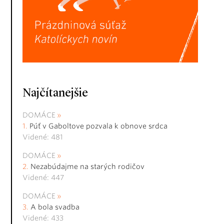
Najčítanejšie
DOMÁCE
Púť v Gaboltove pozvala k obnove srdca
Videné: 481
DOMÁCE
Nezabúdajme na starých rodičov
Videné: 447
DOMÁCE
A bola svadba
Videné: 433