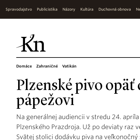
Spravodajstvo
Publicistika
Názory
Kultúra
Duchovná obnova
Ne
Domáce
Zahraničné
Vatikán
Plzenské pivo opäť 
pápežovi
Na generálnej audiencii v stredu 24. apríla
Plzenského Prazdroja. Už po deviaty raz v
Svätej stolici dodávku piva na veľkonočný 