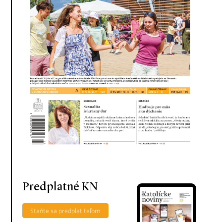
Predplatné KN
Staňte sa predplatiteľom