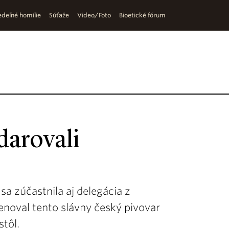
deľné homílie
Súťaže
Video/Foto
Bioetické fórum
darovali
 sa zúčastnila aj delegácia z
enoval tento slávny český pivovar
stôl.