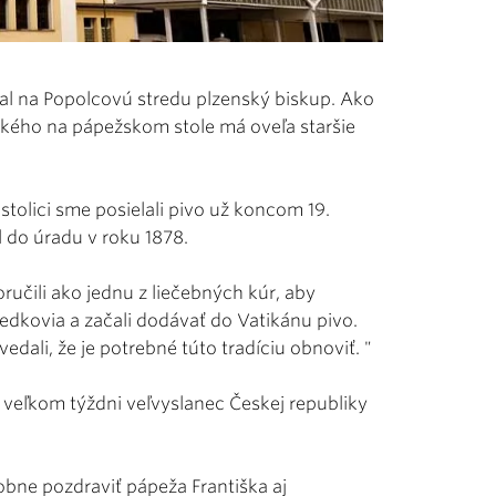
hnal na Popolcovú stredu plzenský biskup. Ako
nského na pápežskom stole má oveľa staršie
stolici sme posielali pivo už koncom 19.
il do úradu v roku 1878.
učili ako jednu z liečebných kúr, aby
redkovia a začali dodávať do Vatikánu pivo.
edali, že je potrebné túto tradíciu obnoviť. "
o veľkom týždni veľvyslanec Českej republiky
sobne pozdraviť pápeža Františka aj