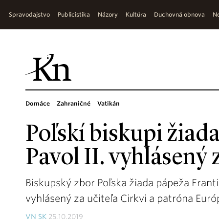
Spravodajstvo
Publicistika
Názory
Kultúra
Duchovná obnova
Ne
Domáce
Zahraničné
Vatikán
Poľskí biskupi žiada
Pavol II. vyhlásený 
Biskupský zbor Poľska žiada pápeža Františk
vyhlásený za učiteľa Cirkvi a patróna Euró
VN SK
25.10.2019