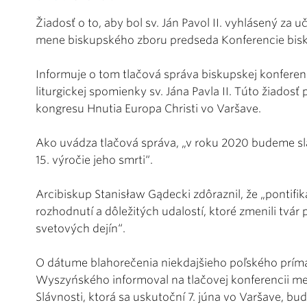
Žiadosť o to, aby bol sv. Ján Pavol II. vyhlásený za u
mene biskupského zboru predseda Konferencie bisku
Informuje o tom tlačová správa biskupskej konferen
liturgickej spomienky sv. Jána Pavla II. Túto žiadosť
kongresu Hnutia Europa Christi vo Varšave.
Ako uvádza tlačová správa, „v roku 2020 budeme sláv
15. výročie jeho smrti“.
Arcibiskup Stanisław Gądecki zdôraznil, že „pontifi
rozhodnutí a dôležitých udalostí, ktoré zmenili tvár
svetových dejín“.
O dátume blahorečenia niekdajšieho poľského príma
Wyszyńského informoval na tlačovej konferencii met
Slávnosti, ktorá sa uskutoční 7. júna vo Varšave, b