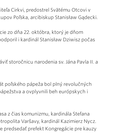
čiteľa Cirkvi, predostrel Svätému Otcovi v
pov Poľska, arcibiskup Stanisław Gądecki.
cie zo dňa 22. októbra, ktorý je dňom
 podporil i kardinál Stanisław Dziwisz počas
iť storočnicu narodenia sv. Jána Pavla II. a
kát poľského pápeža bol plný revolučných
 pápežstva a ovplyvnili beh európskych i
sa z čias komunizmu, kardinála Stefana
ropolita Varšavy, kardinál Kazimierz Nycz.
ude predsedať prefekt Kongregácie pre kauzy