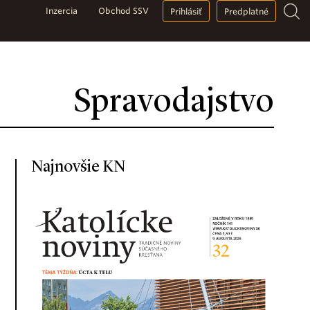
Inzercia
Obchod SSV
Prihlásiť
Predplatné
Spravodajstvo
Najnovšie KN