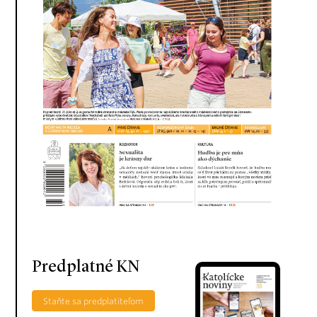
Predplatné KN
Staňte sa predplatiteľom