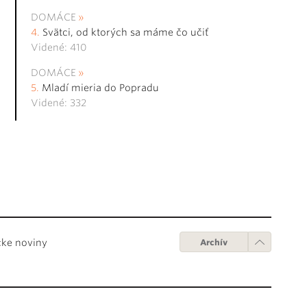
DOMÁCE
Svätci, od ktorých sa máme čo učiť
Videné: 410
DOMÁCE
Mladí mieria do Popradu
Videné: 332
cke noviny
Archív