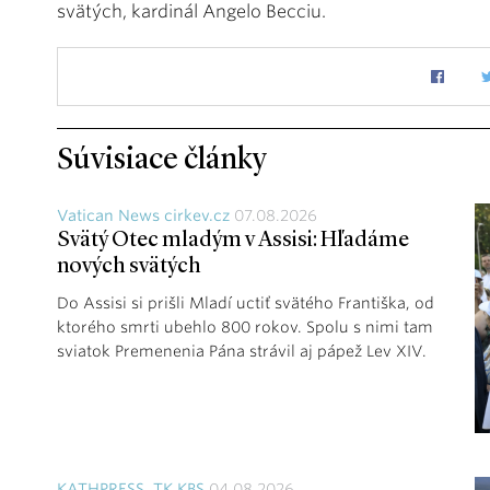
svätých, kardinál Angelo Becciu.
Súvisiace články
Vatican News cirkev.cz
07.08.2026
Svätý Otec mladým v Assisi: Hľadáme
nových svätých
Do Assisi si prišli Mladí uctiť svätého Františka, od
ktorého smrti ubehlo 800 rokov. Spolu s nimi tam
sviatok Premenenia Pána strávil aj pápež Lev XIV.
KATHPRESS, TK KBS
04.08.2026