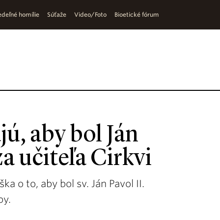
deľné homílie
Súťaže
Video/Foto
Bioetické fórum
jú, aby bol Ján
za učiteľa Cirkvi
a o to, aby bol sv. Ján Pavol II.
py.