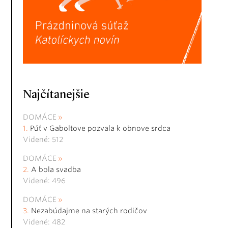
Najčítanejšie
DOMÁCE
Púť v Gaboltove pozvala k obnove srdca
Videné: 512
DOMÁCE
A bola svadba
Videné: 496
DOMÁCE
Nezabúdajme na starých rodičov
Videné: 482