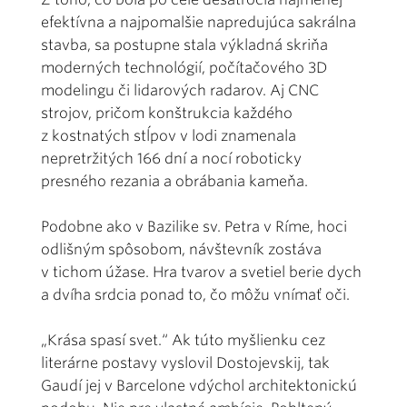
efektívna a najpomalšie napredujúca sakrálna
stavba, sa postupne stala výkladná skriňa
moderných technológií, počítačového 3D
modelingu či lidarových radarov. Aj CNC
strojov, pričom konštrukcia každého
z kostnatých stĺpov v lodi znamenala
nepretržitých 166 dní a nocí roboticky
presného rezania a obrábania kameňa.
Podobne ako v Bazilike sv. Petra v Ríme, hoci
odlišným spôsobom, návštevník zostáva
v tichom úžase. Hra tvarov a svetiel berie dych
a dvíha srdcia ponad to, čo môžu vnímať oči.
„Krása spasí svet.“ Ak túto myšlienku cez
literárne postavy vyslovil Dostojevskij, tak
Gaudí jej v Barcelone vdýchol architektonickú