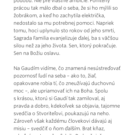
podobu. Nie pre vlastné ambície. Pohltený
prácou tak málo dbal o seba, že si ho mýlili so
žobrákom, a keď ho zachytila električka,
nedostalo sa mu potrebnej pomoci. Napriek
tomu, hoci uplynulo sto rokov od jeho smrti,
Sagrada Familia evanjelizuje ďalej, ba s väčšou
silou než za jeho života. Sen, ktorý pokračuje.
Sen na Božiu oslavu.
Na Gaudím vidíme, čo znamená nesústreďovať
pozornosť ľudí na seba – ako to, žiaľ,
opakovane robia tí, čo zneužívajú duchovnú
moc –, ale upriamovať ich na Boha. Spolu
s krásou, ktorú si Gaudí tak zamiloval, aj
pravda a dobro, kdekoľvek sa objavia, tajomne
svedčia o Stvoriteľovi, poukazujú na neho.
Zároveň však každému človekovi dávajú aj
misiu – svedčiť o ňom ďalším. Brat kňaz,