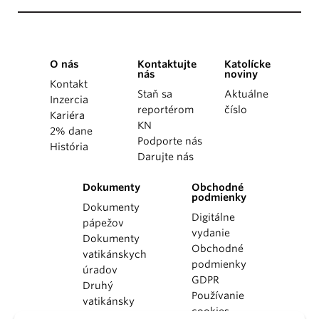
O nás
Kontaktujte
Katolícke
nás
noviny
Kontakt
Staň sa
Aktuálne
Inzercia
reportérom
číslo
Kariéra
KN
2% dane
Podporte nás
História
Darujte nás
Dokumenty
Obchodné
podmienky
Dokumenty
Digitálne
pápežov
vydanie
Dokumenty
Obchodné
vatikánskych
podmienky
úradov
GDPR
Druhý
Používanie
vatikánsky
cookies
koncil