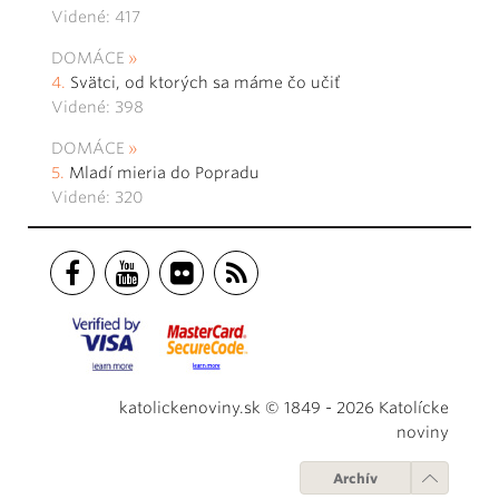
Videné: 417
DOMÁCE
Svätci, od ktorých sa máme čo učiť
Videné: 398
DOMÁCE
Mladí mieria do Popradu
Videné: 320
katolickenoviny.sk © 1849 - 2026 Katolícke
noviny
Archív