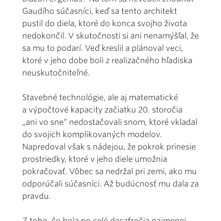
Gaudího súčasníci, keď sa tento architekt
pustil do diela, ktoré do konca svojho života
nedokončil. V skutočnosti si ani nenamýšľal, že
sa mu to podarí. Veď kreslil a plánoval veci,
ktoré v jeho dobe boli z realizačného hľadiska
neuskutočniteľné.
Stavebné technológie, ale aj matematické
a výpočtové kapacity začiatku 20. storočia
„ani vo sne“ nedostačovali snom, ktoré vkladal
do svojich komplikovaných modelov.
Napredoval však s nádejou, že pokrok prinesie
prostriedky, ktoré v jeho diele umožnia
pokračovať. Vôbec sa nedržal pri zemi, ako mu
odporúčali súčasníci. Až budúcnosť mu dala za
pravdu.
Z toho, čo bola po celé desaťročia najmenej