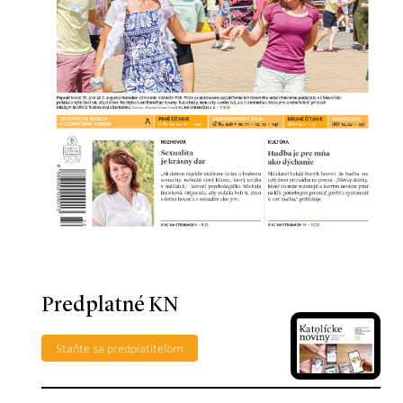
Predplatné KN
Staňte sa predplatiteľom