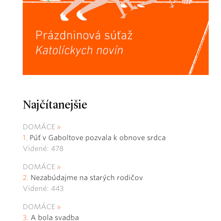
Najčítanejšie
DOMÁCE
Púť v Gaboltove pozvala k obnove srdca
Videné: 478
DOMÁCE
Nezabúdajme na starých rodičov
Videné: 443
DOMÁCE
A bola svadba