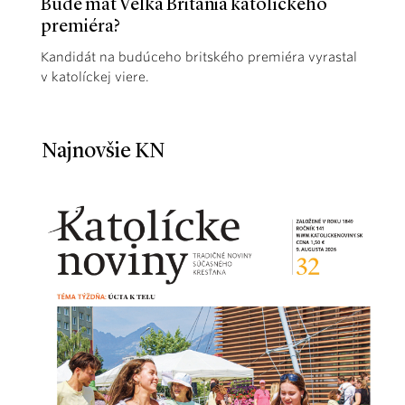
Bude mať Veľká Británia katolíckeho
premiéra?
Kandidát na budúceho britského premiéra vyrastal
v katolíckej viere.
Najnovšie KN