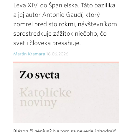
Leva XIV. do Španielska. Táto bazilika
a jej autor Antonio Gaudí, ktorý
zomrel pred sto rokmi, návštevníkom
sprostredkuje zážitok niečoho, čo
svet i človeka presahuje.
Martin Kramara
16.06.2026
Blázon či génius? Na tom sa nevedeli zhodnúť