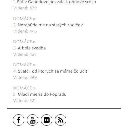
Púť v Gaboltove pozvala k obnove srdca
Videné: 479
DOMÁCE
Nezabúdajme na starých rodičov
Videné: 445
DOMÁCE
A bola svadba
Videné: 431
DOMÁCE
Svätci, od ktorých sa máme čo učiť
Videné: 399
DOMÁCE
Mladí mieria do Popradu
Videné: 321