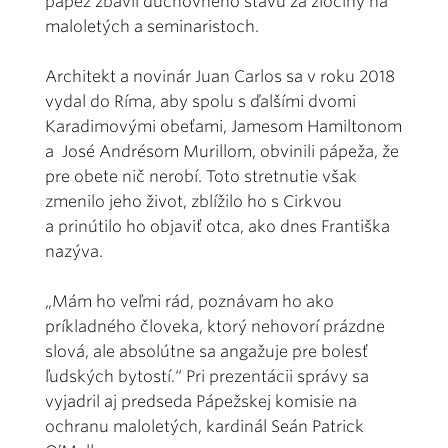
pápež zbavil duchovného stavu za zločiny na
maloletých a seminaristoch.
Architekt a novinár Juan Carlos sa v roku 2018
vydal do Ríma, aby spolu s ďalšími dvomi
Karadimovými obeťami, Jamesom Hamiltonom
a José Andrésom Murillom, obvinili pápeža, že
pre obete nič nerobí. Toto stretnutie však
zmenilo jeho život, zblížilo ho s Cirkvou
a prinútilo ho objaviť otca, ako dnes Františka
nazýva.
„Mám ho veľmi rád, poznávam ho ako
príkladného človeka, ktorý nehovorí prázdne
slová, ale absolútne sa angažuje pre bolesť
ľudských bytostí.“ Pri prezentácii správy sa
vyjadril aj predseda Pápežskej komisie na
ochranu maloletých, kardinál Seán Patrick