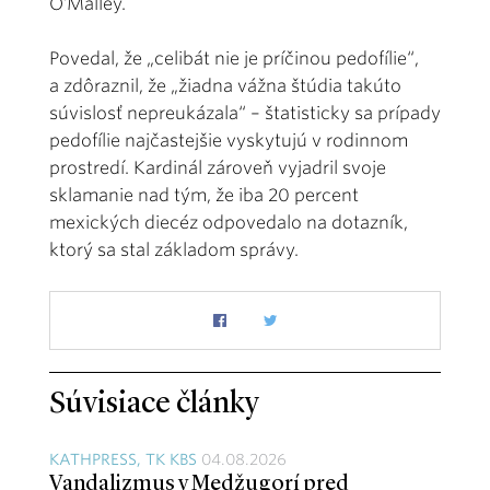
O’Malley.
Povedal, že „celibát nie je príčinou pedofílie“,
a zdôraznil, že „žiadna vážna štúdia takúto
súvislosť nepreukázala“ – štatisticky sa prípady
pedofílie najčastejšie vyskytujú v rodinnom
prostredí. Kardinál zároveň vyjadril svoje
sklamanie nad tým, že iba 20 percent
mexických diecéz odpovedalo na dotazník,
ktorý sa stal základom správy.
Súvisiace články
KATHPRESS, TK KBS
04.08.2026
Vandalizmus v Medžugorí pred