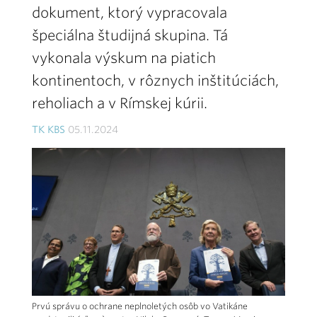
dokument, ktorý vypracovala
špeciálna študijná skupina. Tá
vykonala výskum na piatich
kontinentoch, v rôznych inštitúciách,
reholiach a v Rímskej kúrii.
TK KBS
05.11.2024
Prvú správu o ochrane neplnoletých osôb vo Vatikáne