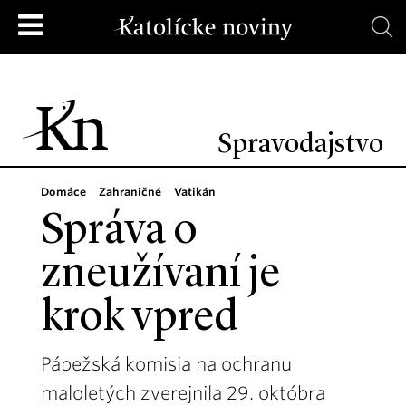
Spravodajstvo
Domáce
Zahraničné
Vatikán
Správa o
zneužívaní je
krok vpred
Pápežská komisia na ochranu
maloletých zverejnila 29. októbra