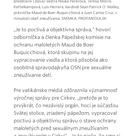
predstavili (zľava) sestra Niluka Pererová, Teresa Morris
Kettelkampová, Luis Herrera, kardinál Sean Patrick O' Malley,
právnička Maud de Boer-Buquicchiová a Juan Carlos Cruz, v
minulosti obeť zneužívania. SNÍMKA: PROFIMEDIA.SK
„Je to poctivá a objektívna správa,“ hovorí
odborníčka a členka Pápežskej komisie na
ochranu maloletých Maud de Boer
Buquicchiová, ktorá skupinu na jej
vypracovanie viedla a ktorá pôsobila ako
osobitná spravodajkyňa OSN pre sexuálne
zneužívanie detí.
Pre vatikánske médiá zdôraznila významnosť
výročnej správy pre Cirkev, „pretože je to
prvýkrát, čo nezávislý orgán, hoci je súčasťou
Svätej stolice, zriadený pápežom, vypracoval
poctivú a objektívnu správu o stave ochrany
maloletých pred sexuálnym zneužívaním
a zneužívaním v Cirkvi“. „Je to niečo, čo sme si