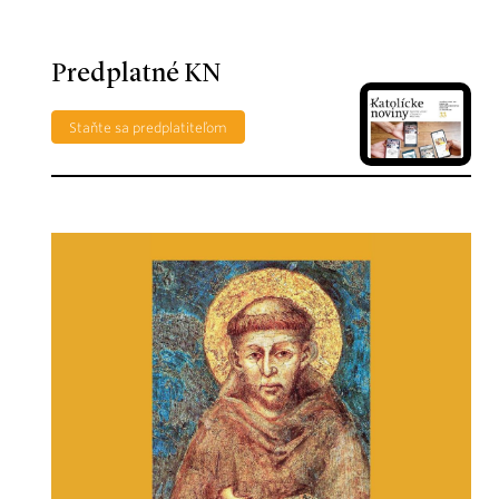
Predplatné KN
Staňte sa predplatiteľom