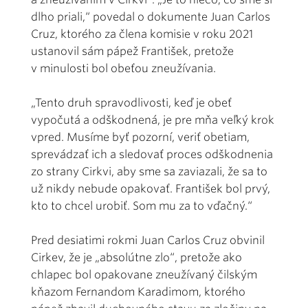
dlho priali,“ povedal o dokumente Juan Carlos
Cruz, ktorého za člena komisie v roku 2021
ustanovil sám pápež František, pretože
v minulosti bol obeťou zneužívania.
„Tento druh spravodlivosti, keď je obeť
vypočutá a odškodnená, je pre mňa veľký krok
vpred. Musíme byť pozorní, veriť obetiam,
sprevádzať ich a sledovať proces odškodnenia
zo strany Cirkvi, aby sme sa zaviazali, že sa to
už nikdy nebude opakovať. František bol prvý,
kto to chcel urobiť. Som mu za to vďačný.“
Pred desiatimi rokmi Juan Carlos Cruz obvinil
Cirkev, že je „absolútne zlo“, pretože ako
chlapec bol opakovane zneužívaný čilským
kňazom Fernandom Karadimom, ktorého