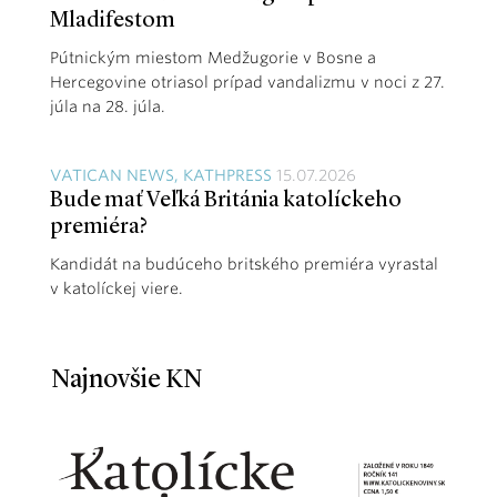
Mladifestom
Pútnickým miestom Medžugorie v Bosne a
Hercegovine otriasol prípad vandalizmu v noci z 27.
júla na 28. júla.
VATICAN NEWS, KATHPRESS
15.07.2026
Bude mať Veľká Británia katolíckeho
premiéra?
Kandidát na budúceho britského premiéra vyrastal
v katolíckej viere.
Najnovšie KN