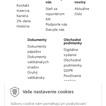
nás
noviny
Kontakt
Staň sa
Aktuálne
Inzercia
reportérom
číslo
Kariéra
KN
2% dane
Podporte nás
História
Darujte nás
Dokumenty
Obchodné
podmienky
Dokumenty
Digitálne
pápežov
vydanie
Dokumenty
Obchodné
vatikánskych
podmienky
úradov
GDPR
Druhý
Používanie
vatikánsky
cookies
koncil
Dokumenty
Vaše nastavenie cookies
KBS
Kódex
Súbory cookie nám pomáhajú pri poskytovaní
kánonického