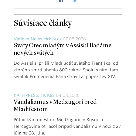
Súvisiace články
Vatican News cirkev.cz
07.08.2026
Svätý Otec mladým v Assisi: Hľadáme
nových svätých
Do Assisi si prišli Mladí uctiť svätého Františka, od
ktorého smrti ubehlo 800 rokov. Spolu s nimi tam
sviatok Premenenia Pána strávil aj pápež Lev XIV.
KATHPRESS, TK KBS
04.08.2026
Vandalizmus v Medžugorí pred
Mladifestom
Pútnickým miestom Medžugorie v Bosne a
Hercegovine otriasol prípad vandalizmu v noci z 27.
júla na 28. júla.