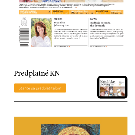
Predplatné KN
Staňte sa predplatiteľom