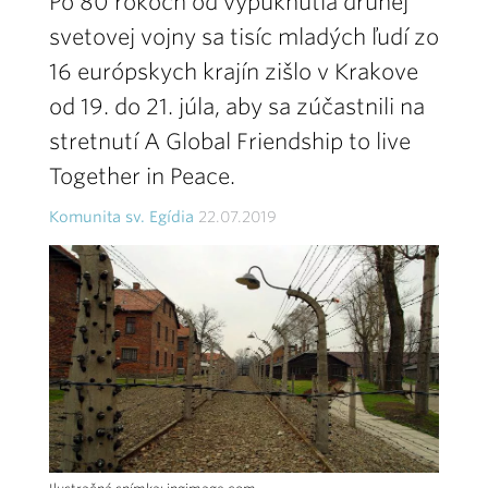
Po 80 rokoch od vypuknutia druhej
svetovej vojny sa tisíc mladých ľudí zo
16 európskych krajín zišlo v Krakove
od 19. do 21. júla, aby sa zúčastnili na
stretnutí A Global Friendship to live
Together in Peace.
Komunita sv. Egídia
22.07.2019