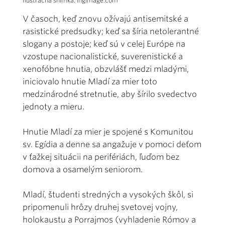
Ilustračná snímka: ingimage.com
V časoch, keď znovu ožívajú antisemitské a
rasistické predsudky; keď sa šíria netolerantné
slogany a postoje; keď sú v celej Európe na
vzostupe nacionalistické, suverenistické a
xenofóbne hnutia, obzvlášť medzi mladými,
iniciovalo hnutie Mladí za mier toto
medzinárodné stretnutie, aby šírilo svedectvo
jednoty a mieru.
Hnutie Mladí za mier je spojené s Komunitou
sv. Egídia a denne sa angažuje v pomoci deťom
v ťažkej situácii na perifériách, ľuďom bez
domova a osamelým seniorom.
Mladí, študenti stredných a vysokých škôl, si
pripomenuli hrôzy druhej svetovej vojny,
holokaustu a Porrajmos (vyhladenie Rómov a