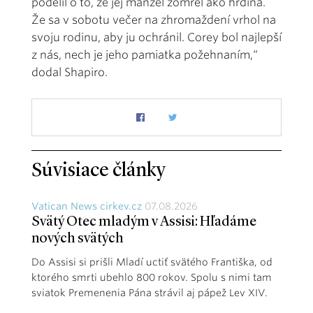
podelil o to, že jej manžel zomrel ako hrdina.
Že sa v sobotu večer na zhromaždení vrhol na
svoju rodinu, aby ju ochránil. Corey bol najlepší
z nás, nech je jeho pamiatka požehnaním,“
dodal Shapiro.
Súvisiace články
Vatican News cirkev.cz
07.08.2026
Svätý Otec mladým v Assisi: Hľadáme
nových svätých
Do Assisi si prišli Mladí uctiť svätého Františka, od
ktorého smrti ubehlo 800 rokov. Spolu s nimi tam
sviatok Premenenia Pána strávil aj pápež Lev XIV.