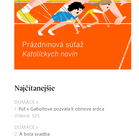
Najčítanejšie
DOMÁCE
Púť v Gaboltove pozvala k obnove srdca
Videné: 523
DOMÁCE
A bola svadba