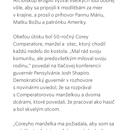
Arcibiskup Broglio vyzval všetkých ľudí dobrej
vôle, aby sa pripojili k modlitbám za mier
v krajine, a prosil o príhovor Pannu Máriu,
Matku Božiu a patrónku Ameriky.
Obeťou útoku bol 50-ročný Corey
Comperatore, manžel a otec, ktorý chodil
každú nedeľu do kostola. „Mal rád svoju
komunitu, ale predovšetkým miloval svoju
rodinu,“ povedal na tlačovej konferencii
guvernér Pensylvánie Josh Shapiro.
Demokratický guvernér v rozhovore
s novinármi uviedol, že sa rozprával
s Comperatorovou manželkou a dvoma
dcérami, ktoré povedali, že pracoval ako hasič
a bol skvelým otcom.
„Coreyho manželka ma požiadala, aby som sa