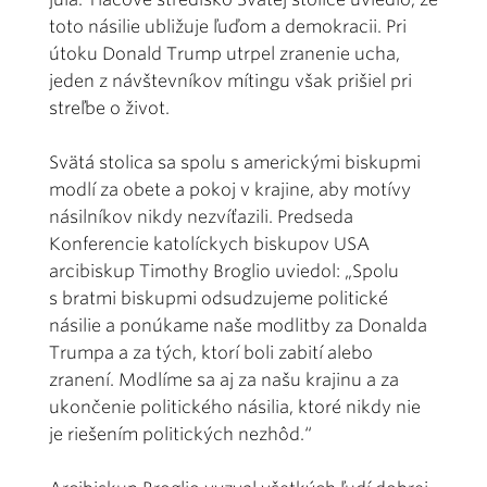
toto násilie ubližuje ľuďom a demokracii. Pri
útoku Donald Trump utrpel zranenie ucha,
jeden z návštevníkov mítingu však prišiel pri
streľbe o život.
Svätá stolica sa spolu s americkými biskupmi
modlí za obete a pokoj v krajine, aby motívy
násilníkov nikdy nezvíťazili. Predseda
Konferencie katolíckych biskupov USA
arcibiskup Timothy Broglio uviedol: „Spolu
s bratmi biskupmi odsudzujeme politické
násilie a ponúkame naše modlitby za Donalda
Trumpa a za tých, ktorí boli zabití alebo
zranení. Modlíme sa aj za našu krajinu a za
ukončenie politického násilia, ktoré nikdy nie
je riešením politických nezhôd.“