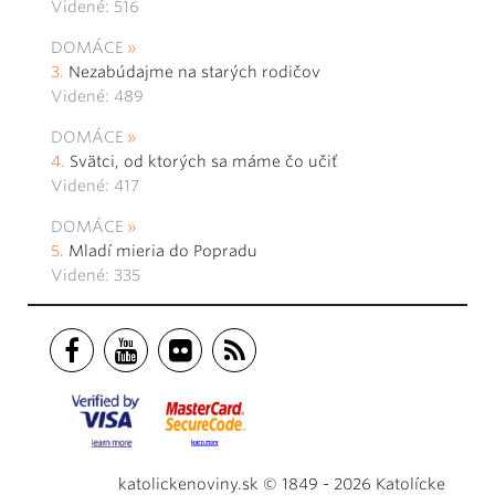
Videné: 516
DOMÁCE
Nezabúdajme na starých rodičov
Videné: 489
DOMÁCE
Svätci, od ktorých sa máme čo učiť
Videné: 417
DOMÁCE
Mladí mieria do Popradu
Videné: 335
katolickenoviny.sk © 1849 - 2026 Katolícke