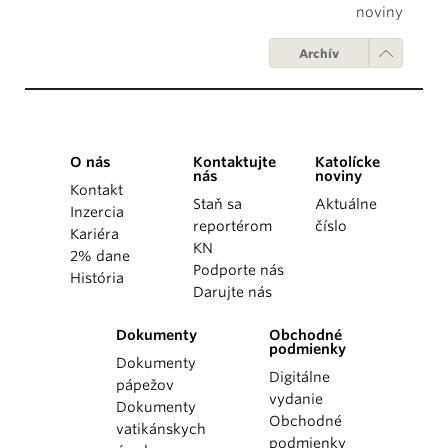
noviny
Archív
O nás
Kontaktujte
Katolícke
nás
noviny
Kontakt
Staň sa
Aktuálne
Inzercia
reportérom
číslo
Kariéra
KN
2% dane
Podporte nás
História
Darujte nás
Dokumenty
Obchodné
podmienky
Dokumenty
Digitálne
pápežov
vydanie
Dokumenty
Obchodné
vatikánskych
podmienky