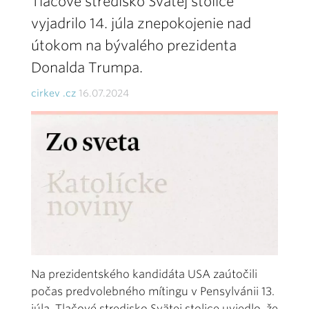
Tlačové stredisko Svätej stolice
vyjadrilo 14. júla znepokojenie nad
útokom na bývalého prezidenta
Donalda Trumpa.
cirkev .cz
16.07.2024
Na prezidentského kandidáta USA zaútočili
počas predvolebného mítingu v Pensylvánii 13.
júla. Tlačové stredisko Svätej stolice uviedlo, že