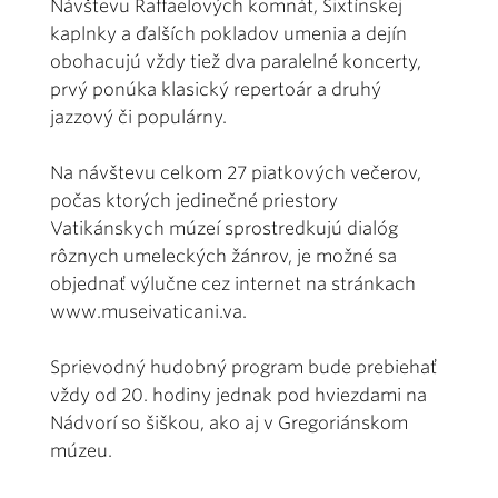
Návštevu Raffaelových komnát, Sixtínskej
kaplnky a ďalších pokladov umenia a dejín
obohacujú vždy tiež dva paralelné koncerty,
prvý ponúka klasický repertoár a druhý
jazzový či populárny.
Na návštevu celkom 27 piatkových večerov,
počas ktorých jedinečné priestory
Vatikánskych múzeí sprostredkujú dialóg
rôznych umeleckých žánrov, je možné sa
objednať výlučne cez internet na stránkach
www.museivaticani.va.
Sprievodný hudobný program bude prebiehať
vždy od 20. hodiny jednak pod hviezdami na
Nádvorí so šiškou, ako aj v Gregoriánskom
múzeu.