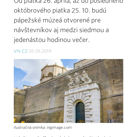
Od piatka 26. apríla, až do posledného
októbrového piatka 25. 10. budú
pápežské múzeá otvorené pre
návštevníkov aj medzi siedmou a
jedenástou hodinou večer.
VN CZ
05.05.2019
Ilustračná snímka: ingimage.com