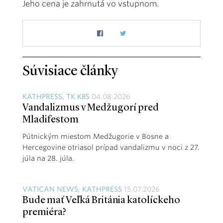
Jeho cena je zahrnutá vo vstupnom.
Súvisiace články
KATHPRESS, TK KBS
04.08.2026
Vandalizmus v Medžugorí pred
Mladifestom
Pútnickým miestom Medžugorie v Bosne a
Hercegovine otriasol prípad vandalizmu v noci z 27.
júla na 28. júla.
VATICAN NEWS, KATHPRESS
15.07.2026
Bude mať Veľká Británia katolíckeho
premiéra?