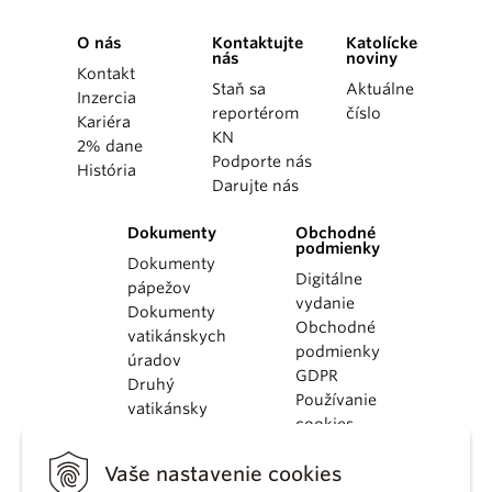
O nás
Kontaktujte
Katolícke
nás
noviny
Kontakt
Staň sa
Aktuálne
Inzercia
reportérom
číslo
Kariéra
KN
2% dane
Podporte nás
História
Darujte nás
Dokumenty
Obchodné
podmienky
Dokumenty
Digitálne
pápežov
vydanie
Dokumenty
Obchodné
vatikánskych
podmienky
úradov
GDPR
Druhý
Používanie
vatikánsky
cookies
koncil
Dokumenty
Vaše nastavenie cookies
KBS