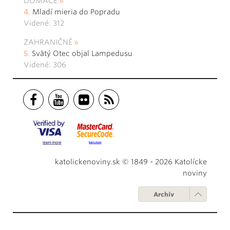
DOMÁCE
Mladí mieria do Popradu
Videné: 312
ZAHRANIČNÉ
Svätý Otec objal Lampedusu
Videné: 306
katolickenoviny.sk © 1849 - 2026 Katolícke
noviny
Archív