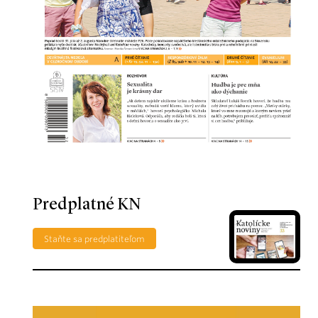
Predplatné KN
Staňte sa predplatiteľom