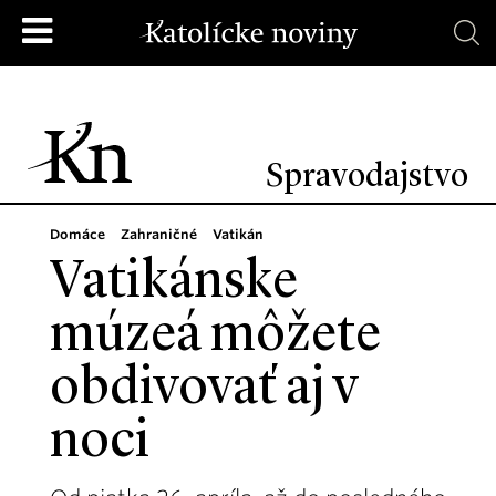
Spravodajstvo
Domáce
Zahraničné
Vatikán
Vatikánske
múzeá môžete
obdivovať aj v
noci