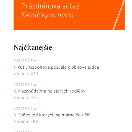
Najčítanejšie
DOMÁCE
Púť v Gaboltove pozvala k obnove srdca
Videné: 470
DOMÁCE
Nezabúdajme na starých rodičov
Videné: 435
DOMÁCE
Svätci, od ktorých sa máme čo učiť
Videné: 389