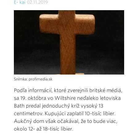
E- kai
02.11.2019
Snímka: profimedia.sk
Podľa informácií, ktoré zverejnili britské médiá,
sa 19. októbra vo Wiltshire neďaleko letoviska
Bath predal jednoduchý kríž vysoký 13
centimetrov. Kupujúci zaplatil 10-tisíc libier.
Aukčný dom však očakával, že to bude viac,
okolo 12- až 18-tisíc libier.