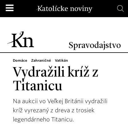
Spravodajstvo
Domáce
Zahraničné
Vatikán
Vydražili kríž z
Titanicu
Na aukcii vo Veľkej Británii vydražili
kríž vyrezaný z dreva z trosiek
legendárneho Titanicu.