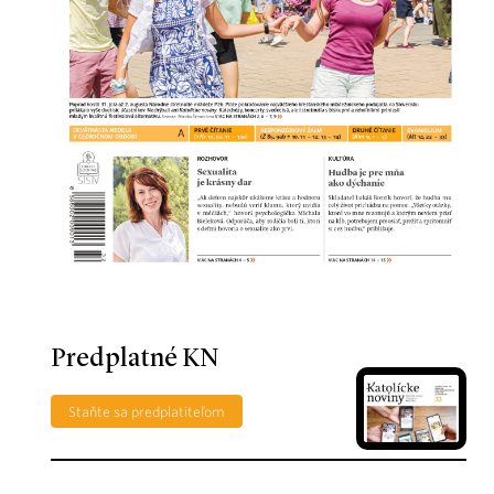
Predplatné KN
Staňte sa predplatiteľom