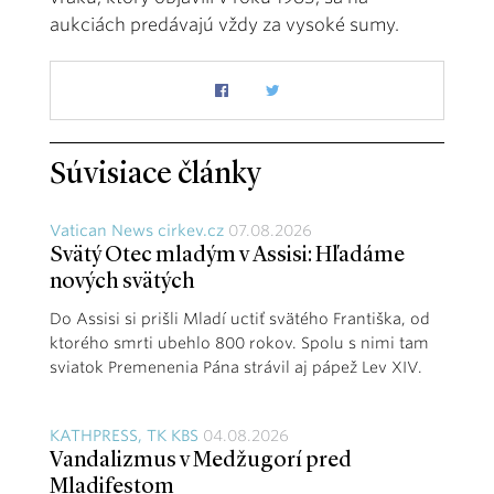
aukciách predávajú vždy za vysoké sumy.
Súvisiace články
Vatican News cirkev.cz
07.08.2026
Svätý Otec mladým v Assisi: Hľadáme
nových svätých
Do Assisi si prišli Mladí uctiť svätého Františka, od
ktorého smrti ubehlo 800 rokov. Spolu s nimi tam
sviatok Premenenia Pána strávil aj pápež Lev XIV.
KATHPRESS, TK KBS
04.08.2026
Vandalizmus v Medžugorí pred
Mladifestom