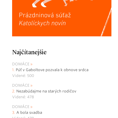
Najčítanejšie
DOMÁCE
Púť v Gaboltove pozvala k obnove srdca
Videné: 500
DOMÁCE
Nezabúdajme na starých rodičov
Videné: 478
DOMÁCE
A bola svadba