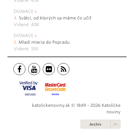
Videné: 478
DOMÁCE
Svätci, od ktorých sa máme čo učiť
Videné: 408
DOMÁCE
Mladí mieria do Popradu
Videné: 330
katolickenoviny.sk © 1849 - 2026 Katolícke
noviny
Archív