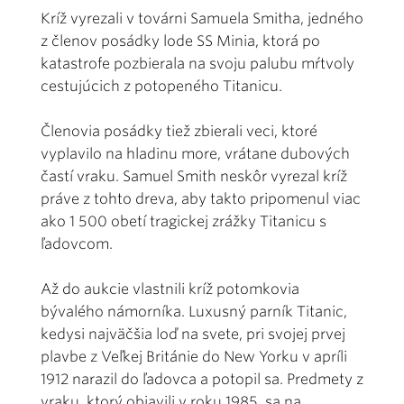
Kríž vyrezali v továrni Samuela Smitha, jedného
z členov posádky lode SS Minia, ktorá po
katastrofe pozbierala na svoju palubu mŕtvoly
cestujúcich z potopeného Titanicu.
Členovia posádky tiež zbierali veci, ktoré
vyplavilo na hladinu more, vrátane dubových
častí vraku. Samuel Smith neskôr vyrezal kríž
práve z tohto dreva, aby takto pripomenul viac
ako 1 500 obetí tragickej zrážky Titanicu s
ľadovcom.
Až do aukcie vlastnili kríž potomkovia
bývalého námorníka. Luxusný parník Titanic,
kedysi najväčšia loď na svete, pri svojej prvej
plavbe z Veľkej Británie do New Yorku v apríli
1912 narazil do ľadovca a potopil sa. Predmety z
vraku, ktorý objavili v roku 1985, sa na