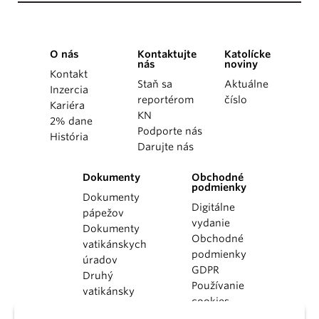
O nás
Kontaktujte
Katolícke
nás
noviny
Kontakt
Staň sa
Aktuálne
Inzercia
reportérom
číslo
Kariéra
KN
2% dane
Podporte nás
História
Darujte nás
Dokumenty
Obchodné
podmienky
Dokumenty
Digitálne
pápežov
vydanie
Dokumenty
Obchodné
vatikánskych
podmienky
úradov
GDPR
Druhý
Používanie
vatikánsky
cookies
koncil