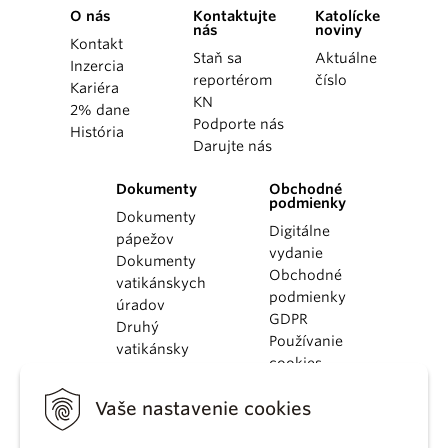
O nás
Kontaktujte
Katolícke
nás
noviny
Kontakt
Staň sa
Aktuálne
Inzercia
reportérom
číslo
Kariéra
KN
2% dane
Podporte nás
História
Darujte nás
Dokumenty
Obchodné
podmienky
Dokumenty
Digitálne
pápežov
vydanie
Dokumenty
Obchodné
vatikánskych
podmienky
úradov
GDPR
Druhý
Používanie
vatikánsky
cookies
koncil
Dokumenty
Vaše nastavenie cookies
KBS
Kódex