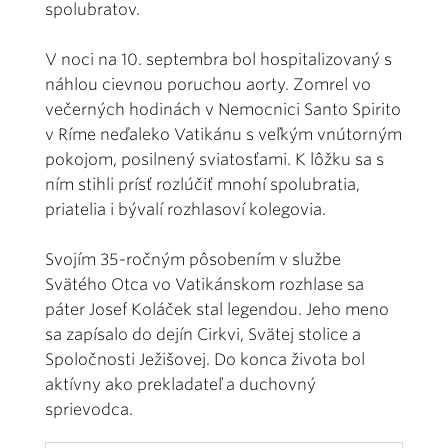
spolubratov.
V noci na 10. septembra bol hospitalizovaný s
náhlou cievnou poruchou aorty. Zomrel vo
večerných hodinách v Nemocnici Santo Spirito
v Ríme neďaleko Vatikánu s veľkým vnútorným
pokojom, posilnený sviatosťami. K lôžku sa s
ním stihli prísť rozlúčiť mnohí spolubratia,
priatelia i bývalí rozhlasoví kolegovia.
Svojím 35-ročným pôsobením v službe
Svätého Otca vo Vatikánskom rozhlase sa
páter Josef Koláček stal legendou. Jeho meno
sa zapísalo do dejín Cirkvi, Svätej stolice a
Spoločnosti Ježišovej. Do konca života bol
aktívny ako prekladateľ a duchovný
sprievodca.