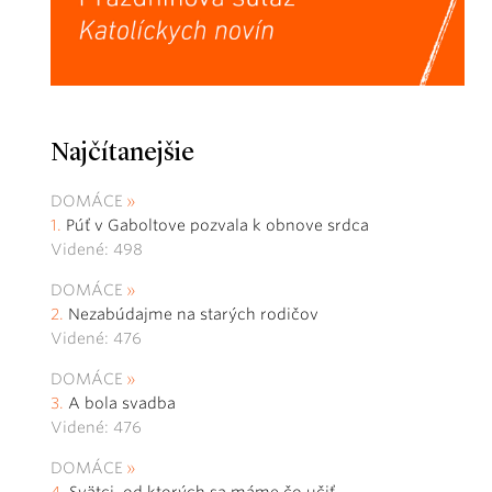
Najčítanejšie
DOMÁCE
Púť v Gaboltove pozvala k obnove srdca
Videné: 498
DOMÁCE
Nezabúdajme na starých rodičov
Videné: 476
DOMÁCE
A bola svadba
Videné: 476
DOMÁCE
Svätci, od ktorých sa máme čo učiť