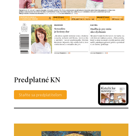
Predplatné KN
Staňte sa predplatiteľom