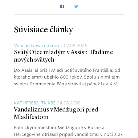
Súvisiace články
Vatican News cirkev.cz
07.08.2026
Svätý Otec mladým v Assisi: Hľadáme
nových svätých
Do Assisi si prišli Mladí uctiť svätého Františka, od
ktorého smrti ubehlo 800 rokov. Spolu s nimi tam
sviatok Premenenia Pána strávil aj pápež Lev XIV.
KATHPRESS, TK KBS
04.08.2026
Vandalizmus v Medžugorí pred
Mladifestom
Pútnickým miestom Medžugorie v Bosne a
Hercegovine otriasol prípad vandalizmu v noci z 27.