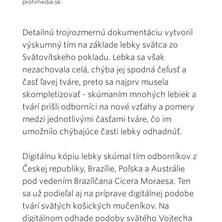
profimedia.sk
Detailnú trojrozmernú dokumentáciu vytvoril
výskumný tím na základe lebky svätca zo
Svätovítskeho pokladu. Lebka sa však
nezachovala celá, chýba jej spodná čeľusť a
časť ľavej tváre, preto sa najprv musela
skompletizovať - skúmaním mnohých lebiek a
tvárí prišli odborníci na nové vzťahy a pomery
medzi jednotlivými časťami tváre, čo im
umožnilo chýbajúce časti lebky odhadnúť.
Digitálnu kópiu lebky skúmal tím odborníkov z
Českej republiky, Brazílie, Poľska a Austrálie
pod vedením Brazílčana Cicera Moraesa. Ten
sa už podieľal aj na príprave digitálnej podobe
tvárí svätých košických mučeníkov. Na
digitálnom odhade podoby svätého Vojtecha