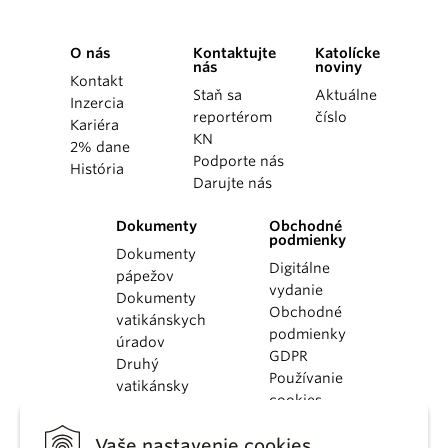
O nás
Kontaktujte
Katolícke
nás
noviny
Kontakt
Staň sa
Aktuálne
Inzercia
reportérom
číslo
Kariéra
KN
2% dane
Podporte nás
História
Darujte nás
Dokumenty
Obchodné
podmienky
Dokumenty
Digitálne
pápežov
vydanie
Dokumenty
Obchodné
vatikánskych
podmienky
úradov
GDPR
Druhý
Používanie
vatikánsky
cookies
koncil
Dokumenty
Vaše nastavenie cookies