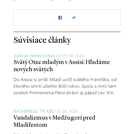
Súvisiace články
Vatican News cirkev.cz
07.08.2026
Svätý Otec mladým v Assisi: Hľadáme
nových svätých
Do Assisi si prišli Mladí uctiť svätého Františka, od
ktorého smrti ubehlo 800 rokov. Spolu s nimi tam
sviatok Premenenia Pána strávil aj pápež Lev XIV.
KATHPRESS, TK KBS
04.08.2026
Vandalizmus v Medžugorí pred
Mladifestom