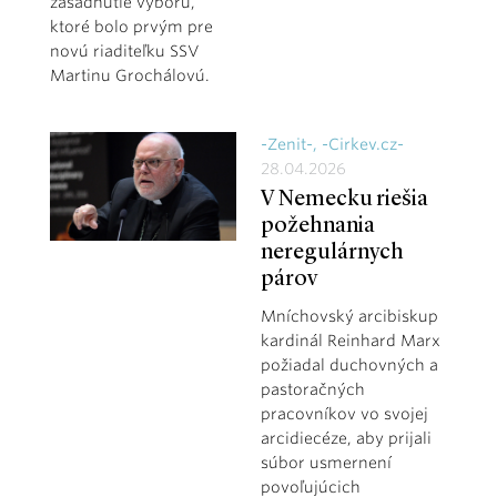
zasadnutie výboru,
ktoré bolo prvým pre
novú riaditeľku SSV
Martinu Grochálovú.
-Zenit-, -Cirkev.cz-
28.04.2026
V Nemecku riešia
požehnania
neregulárnych
párov
Mníchovský arcibiskup
kardinál Reinhard Marx
požiadal duchovných a
pastoračných
pracovníkov vo svojej
arcidiecéze, aby prijali
súbor usmernení
povoľujúcich