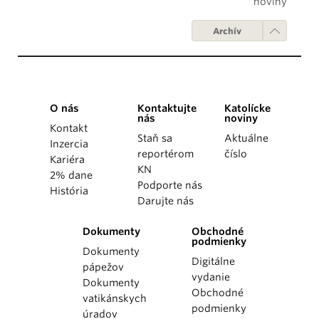
noviny
Archív
O nás
Kontaktujte
Katolícke
nás
noviny
Kontakt
Staň sa
Aktuálne
Inzercia
reportérom
číslo
Kariéra
KN
2% dane
Podporte nás
História
Darujte nás
Dokumenty
Obchodné
podmienky
Dokumenty
Digitálne
pápežov
vydanie
Dokumenty
Obchodné
vatikánskych
podmienky
úradov