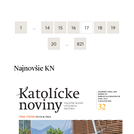
1
…
14
15
16
17
18
19
20
…
821
Najnovšie KN