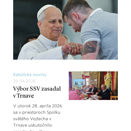
Katolícke noviny
29.04.2026
Výbor SSV zasadal
v Trnave
V utorok 28. apríla 2026
sa v priestoroch Spolku
svätého Vojtecha v
Trnave uskutočnilo