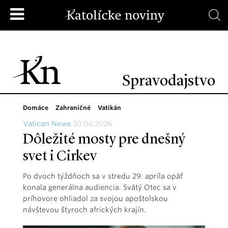
Spravodajstvo
Domáce
Zahraničné
Vatikán
Vatican News
30.04.2026
Dôležité mosty pre dnešný
svet i Cirkev
Po dvoch týždňoch sa v stredu 29. apríla opäť
konala generálna audiencia. Svätý Otec sa v
príhovore ohliadol za svojou apoštolskou
návštevou štyroch afrických krajín.