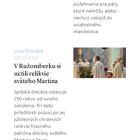
požehnania pre páry,
ktoré nemôžu alebo
nechcú vstúpiť do
sviatostného
manželstva.
Lívia Dvorská
28.04.2026
V Ružomberku si
uctili relikvie
svätého Martina
Spišská diecéza oslavuje
250 rokov od svojho
založenia. Pri tejto
príležitosti putujú po jej
jubilejných chrámoch
relikvie hlavného
patróna diecézy svätého
Martina z Tours.