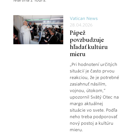
Vatican News
28.04.2026
Pápež
povzbudzuje
hľadať kultúru
mieru
„Pri hodnotení určitých
situácií je často prvou
reakciou, že je potrebné
zasiahnuť násilím,
vojnou, útokom,“
upozornil Svätý Otec na
margo aktuálnej
situácie vo svete. Podľa
neho treba podporovať
nový postoj a kultúru
mieru.