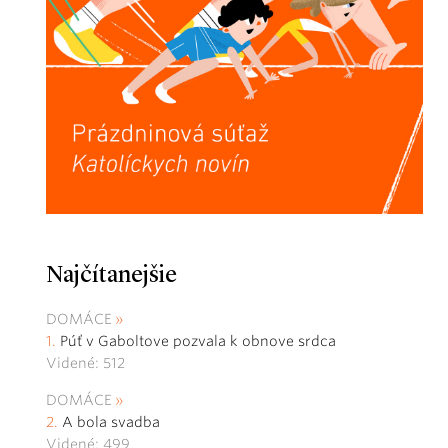
Najčítanejšie
DOMÁCE
Púť v Gaboltove pozvala k obnove srdca
Videné: 512
DOMÁCE
A bola svadba
Videné: 499