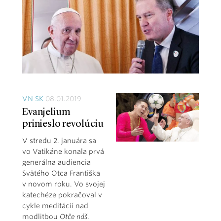
VN SK
08.01.2019
Evanjelium
prinieslo revolúciu
V stredu 2. januára sa
vo Vatikáne konala prvá
generálna audiencia
Svätého Otca Františka
v novom roku. Vo svojej
katechéze pokračoval v
cykle meditácií nad
modlitbou
Otče náš
.