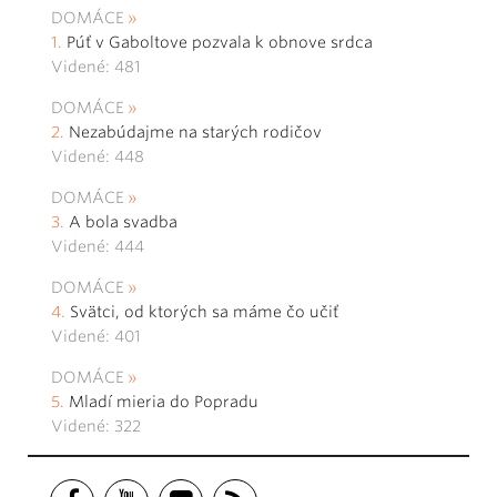
DOMÁCE
Púť v Gaboltove pozvala k obnove srdca
Videné: 481
DOMÁCE
Nezabúdajme na starých rodičov
Videné: 448
DOMÁCE
A bola svadba
Videné: 444
DOMÁCE
Svätci, od ktorých sa máme čo učiť
Videné: 401
DOMÁCE
Mladí mieria do Popradu
Videné: 322