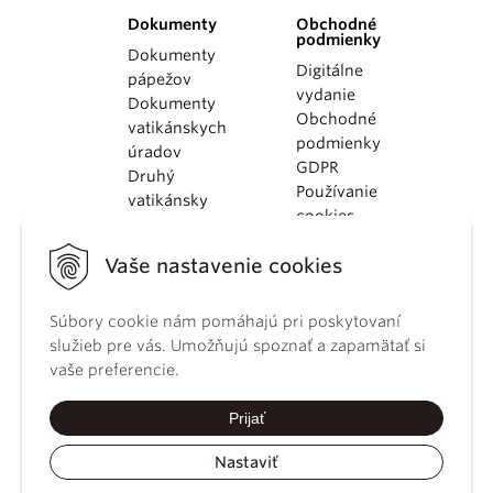
Dokumenty
Obchodné
podmienky
Dokumenty
Digitálne
pápežov
vydanie
Dokumenty
Obchodné
vatikánskych
podmienky
úradov
GDPR
Druhý
Používanie
vatikánsky
cookies
koncil
Dokumenty
Vaše nastavenie cookies
KBS
Kódex
Súbory cookie nám pomáhajú pri poskytovaní
kánonického
služieb pre vás. Umožňujú spoznať a zapamätať si
práva
vaše preferencie.
Katechizmus
Katolíckej
Prijať
cirkvi
Nastaviť