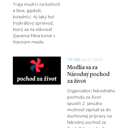
Traja mudrci na koňoch
a ťave, gajdoši,
koledníci. Aj taký bol
trojkráľový sprievod,
ktorý sa na slávnosť
Zjavenia Pána konal v
hlavnom meste.
TK KBS
04.01.2019
Modlia sa za
Národný pochod
za život
Organizátori Národného
pochodu za život
spustili 2. januára
možnosť zapísať sa do
duchovnej prípravy na
Národný pochod za