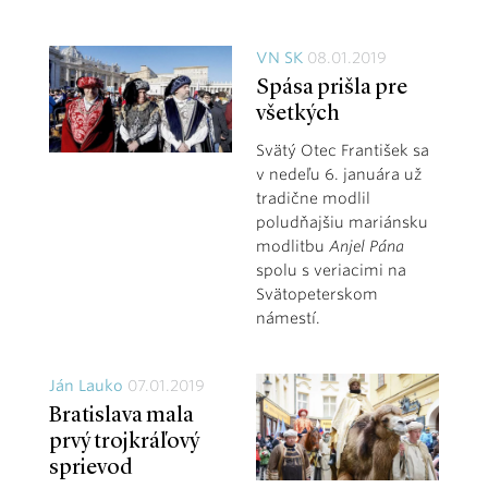
VN SK
08.01.2019
Spása prišla pre
všetkých
Svätý Otec František sa
v nedeľu 6. januára už
tradične modlil
poludňajšiu mariánsku
modlitbu
Anjel Pána
spolu s veriacimi na
Svätopeterskom
námestí.
Ján Lauko
07.01.2019
Bratislava mala
prvý trojkráľový
sprievod