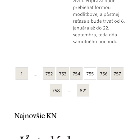
život. Príprava bude
prebiehať formou
modlitbovej a pôstnej
reťaze a bude trvať od 6.
januára až do 22.
septembra, teda dňa
samotného pochodu.
1
…
752
753
754
755
756
757
758
…
821
Najnovšie KN