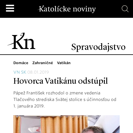
Spravodajstvo
Domáce
Zahraničné
Vatikán
VN SK
08.01.2019
Hovorca Vatikánu odstúpil
Pápež František rozhodol o zmene vedenia
Tlačového strediska Svätej stolice s účinnosťou od
1. januára 2019.