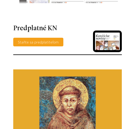
Predplatné KN
Staňte sa predplatiteľom