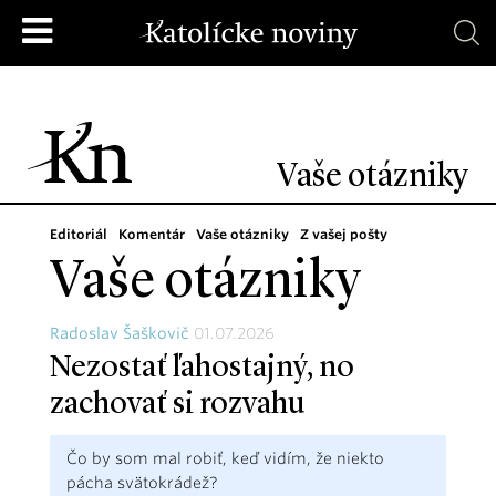
Vaše otázniky
Editoriál
Komentár
Vaše otázniky
Z vašej pošty
Vaše otázniky
Radoslav Šaškovič
01.07.2026
Nezostať ľahostajný, no
zachovať si rozvahu
Čo by som mal robiť, keď vidím, že niekto
pácha svätokrádež?