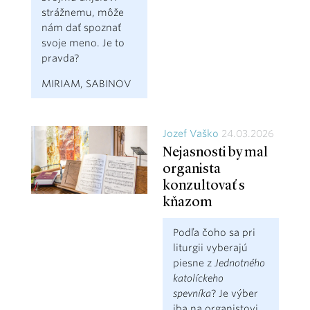
strážnemu, môže
nám dať spoznať
svoje meno. Je to
pravda?
MIRIAM, SABINOV
Jozef Vaško
24.03.2026
Nejasnosti by mal
organista
konzultovať s
kňazom
Podľa čoho sa pri
liturgii vyberajú
piesne z
Jednotného
katolíckeho
spevníka
? Je výber
iba na organistovi