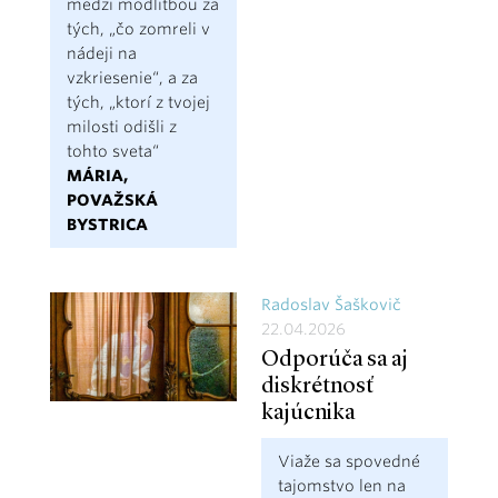
medzi modlitbou za
tých, „čo zomreli v
nádeji na
vzkriesenie“, a za
tých, „ktorí z tvojej
milosti odišli z
tohto sveta“
MÁRIA,
POVAŽSKÁ
BYSTRICA
Radoslav Šaškovič
22.04.2026
Odporúča sa aj
diskrétnosť
kajúcnika
Viaže sa spovedné
tajomstvo len na