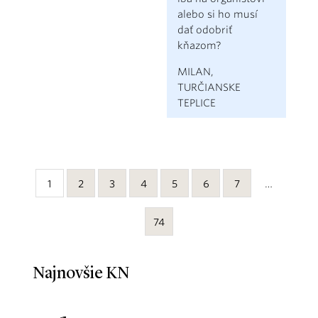
alebo si ho musí
dať odobriť
kňazom?
MILAN,
TURČIANSKE
TEPLICE
1
2
3
4
5
6
7
…
74
Najnovšie KN