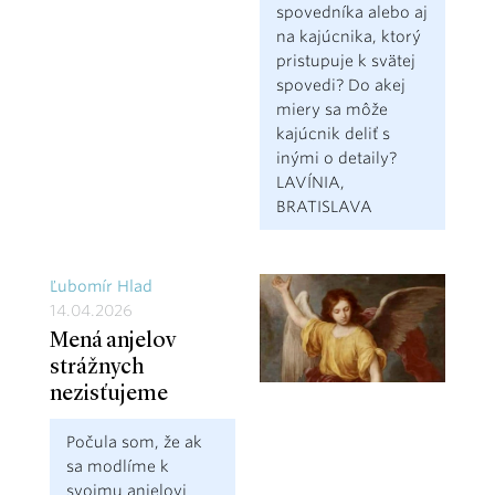
spovedníka alebo aj
na kajúcnika, ktorý
pristupuje k svätej
spovedi? Do akej
miery sa môže
kajúcnik deliť s
inými o detaily?
LAVÍNIA,
BRATISLAVA
Ľubomír Hlad
14.04.2026
Mená anjelov
strážnych
nezisťujeme
Počula som, že ak
sa modlíme k
svojmu anjelovi