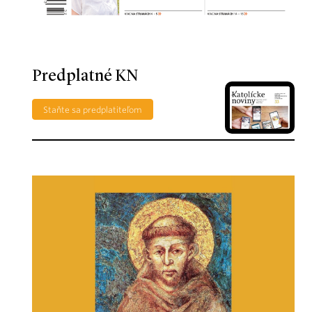
Predplatné KN
Staňte sa predplatiteľom