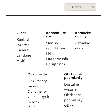
Archív
O nás
Kontaktujte
Katolícke
nás
noviny
Kontakt
Staň sa
Aktuálne
Inzercia
reportérom
číslo
Kariéra
KN
2% dane
Podporte nás
História
Darujte nás
Dokumenty
Obchodné
podmienky
Dokumenty
Digitálne
pápežov
vydanie
Dokumenty
Obchodné
vatikánskych
podmienky
úradov
GDPR