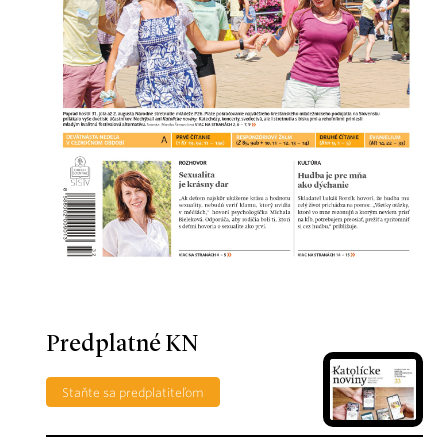
Predplatné KN
Staňte sa predplatiteľom