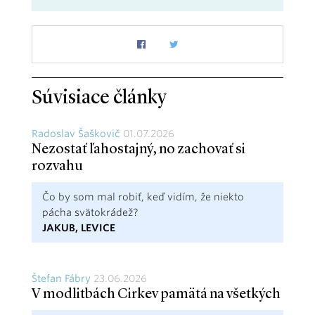
Súvisiace články
Radoslav Šaškovič
01.07.2026
Nezostať ľahostajný, no zachovať si
rozvahu
Čo by som mal robiť, keď vidím, že niekto
pácha svätokrádež?
JAKUB, LEVICE
Štefan Fábry
23.06.2026
V modlitbách Cirkev pamätá na všetkých