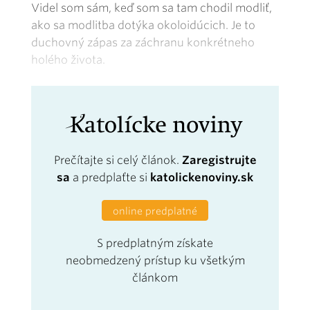
Videl som sám, keď som sa tam chodil modliť,
ako sa modlitba dotýka okoloidúcich. Je to
duchovný zápas za záchranu konkrétneho
holého života.
Prečítajte si celý článok.
Zaregistrujte
sa
a predplaťte si
katolickenoviny.sk
online predplatné
S predplatným získate
neobmedzený prístup ku všetkým
článkom