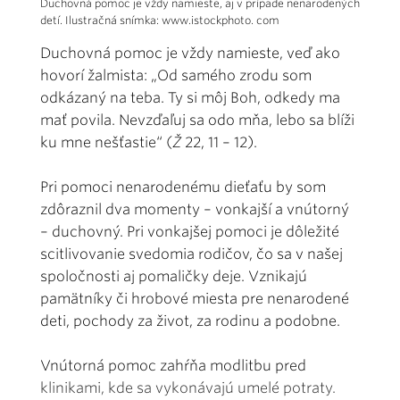
Duchovná pomoc je vždy namieste, aj v prípade nenarodených
detí. Ilustračná snímka: www.istockphoto. com
Duchovná pomoc je vždy namieste, veď ako
hovorí žalmista: „Od samého zrodu som
odkázaný na teba. Ty si môj Boh, odkedy ma
mať povila. Nevzďaľuj sa odo mňa, lebo sa blíži
ku mne nešťastie“ (
Ž
22, 11 – 12).
Pri pomoci nenarodenému dieťaťu by som
zdôraznil dva momenty – vonkajší a vnútorný
– duchovný. Pri vonkajšej pomoci je dôležité
scitlivovanie svedomia rodičov, čo sa v našej
spoločnosti aj pomaličky deje. Vznikajú
pamätníky či hrobové miesta pre nenarodené
deti, pochody za život, za rodinu a podobne.
Vnútorná pomoc zahŕňa modlitbu pred
klinikami, kde sa vykonávajú umelé potraty.