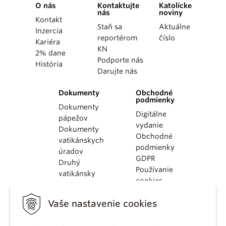
O nás
Kontaktujte
Katolícke
nás
noviny
Kontakt
Staň sa
Aktuálne
Inzercia
reportérom
číslo
Kariéra
KN
2% dane
Podporte nás
História
Darujte nás
Dokumenty
Obchodné
podmienky
Dokumenty
Digitálne
pápežov
vydanie
Dokumenty
Obchodné
vatikánskych
podmienky
úradov
GDPR
Druhý
Používanie
vatikánsky
cookies
koncil
Dokumenty
Vaše nastavenie cookies
KBS
Kódex