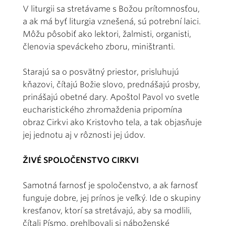
V liturgii sa stretávame s Božou prítomnosťou,
a ak má byť liturgia vznešená, sú potrební laici.
Môžu pôsobiť ako lektori, žalmisti, organisti,
členovia speváckeho zboru, miništranti.
Starajú sa o posvätný priestor, prisluhujú
kňazovi, čítajú Božie slovo, prednášajú prosby,
prinášajú obetné dary. Apoštol Pavol vo svetle
eucharistického zhromaždenia pripomína
obraz Cirkvi ako Kristovho tela, a tak objasňuje
jej jednotu aj v rôznosti jej údov.
ŽIVÉ SPOLOČENSTVO CIRKVI
Samotná farnosť je spoločenstvo, a ak farnosť
funguje dobre, jej prínos je veľký. Ide o skupiny
kresťanov, ktorí sa stretávajú, aby sa modlili,
čítali Písmo, prehlbovali si náboženské