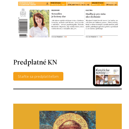
Predplatné KN
Staňte sa predplatiteľom