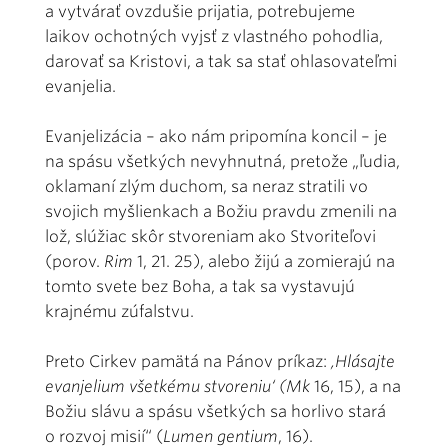
a vytvárať ovzdušie prijatia, potrebujeme
laikov ochotných vyjsť z vlastného pohodlia,
darovať sa Kristovi, a tak sa stať ohlasovateľmi
evanjelia.
Evanjelizácia – ako nám pripomína koncil – je
na spásu všetkých nevyhnutná, pretože „ľudia,
oklamaní zlým duchom, sa neraz stratili vo
svojich myšlienkach a Božiu pravdu zmenili na
lož, slúžiac skôr stvoreniam ako Stvoriteľovi
(porov.
Rim
1, 21. 25), alebo žijú a zomierajú na
tomto svete bez Boha, a tak sa vystavujú
krajnému zúfalstvu.
Preto Cirkev pamätá na Pánov príkaz:
,Hlásajte
evanjelium všetkému stvoreniu‘ (Mk
16, 15), a na
Božiu slávu a spásu všetkých sa horlivo stará
o rozvoj misií“ (
Lumen gentium
, 16).