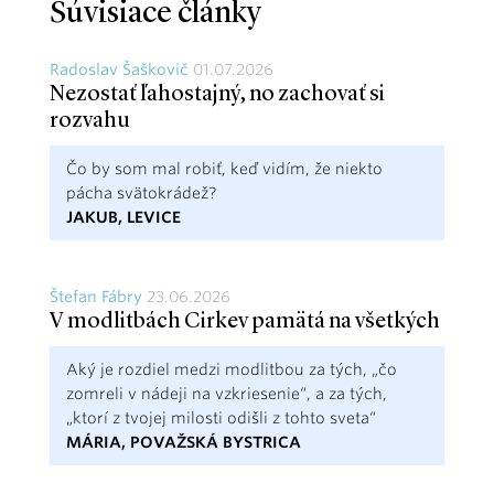
Súvisiace články
Radoslav Šaškovič
01.07.2026
Nezostať ľahostajný, no zachovať si
rozvahu
Čo by som mal robiť, keď vidím, že niekto
pácha svätokrádež?
JAKUB, LEVICE
Štefan Fábry
23.06.2026
V modlitbách Cirkev pamätá na všetkých
Aký je rozdiel medzi modlitbou za tých, „čo
zomreli v nádeji na vzkriesenie“, a za tých,
„ktorí z tvojej milosti odišli z tohto sveta“
MÁRIA, POVAŽSKÁ BYSTRICA