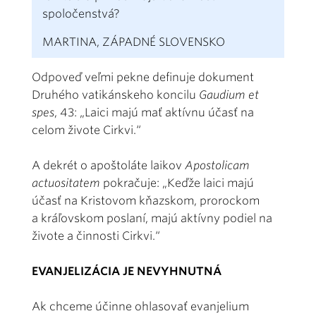
spoločenstvá?
MARTINA, ZÁPADNÉ SLOVENSKO
Odpoveď veľmi pekne definuje dokument
Druhého vatikánskeho koncilu
Gaudium et
spes
, 43: „Laici majú mať aktívnu účasť na
celom živote Cirkvi.“
A dekrét o apoštoláte laikov
Apostolicam
actuositatem
pokračuje: „Keďže laici majú
účasť na Kristovom kňazskom, prorockom
a kráľovskom poslaní, majú aktívny podiel na
živote a činnosti Cirkvi.“
EVANJELIZÁCIA JE NEVYHNUTNÁ
Ak chceme účinne ohlasovať evanjelium