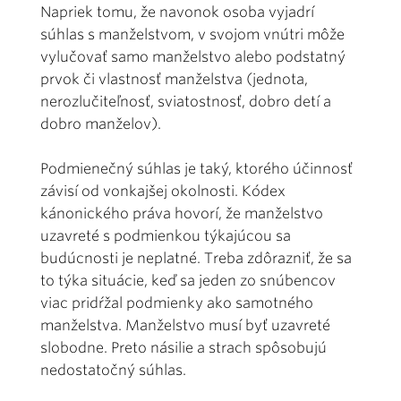
Napriek tomu, že navonok osoba vyjadrí
súhlas s manželstvom, v svojom vnútri môže
vylučovať samo manželstvo alebo podstatný
prvok či vlastnosť manželstva (jednota,
nerozlučiteľnosť, sviatostnosť, dobro detí a
dobro manželov).
Podmienečný súhlas je taký, ktorého účinnosť
závisí od vonkajšej okolnosti. Kódex
kánonického práva hovorí, že manželstvo
uzavreté s podmienkou týkajúcou sa
budúcnosti je neplatné. Treba zdôrazniť, že sa
to týka situácie, keď sa jeden zo snúbencov
viac pridŕžal podmienky ako samotného
manželstva. Manželstvo musí byť uzavreté
slobodne. Preto násilie a strach spôsobujú
nedostatočný súhlas.