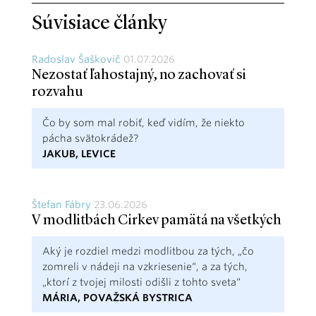
Súvisiace články
Radoslav Šaškovič
01.07.2026
Nezostať ľahostajný, no zachovať si
rozvahu
Čo by som mal robiť, keď vidím, že niekto
pácha svätokrádež?
JAKUB, LEVICE
Štefan Fábry
23.06.2026
V modlitbách Cirkev pamätá na všetkých
Aký je rozdiel medzi modlitbou za tých, „čo
zomreli v nádeji na vzkriesenie“, a za tých,
„ktorí z tvojej milosti odišli z tohto sveta“
MÁRIA, POVAŽSKÁ BYSTRICA