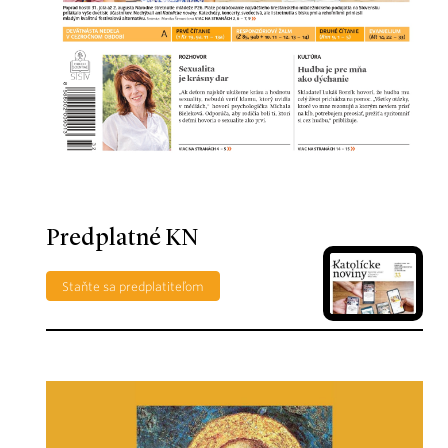
Predplatné KN
Staňte sa predplatiteľom