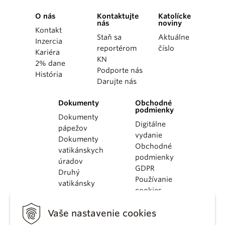
O nás
Kontaktujte
Katolícke
nás
noviny
Kontakt
Staň sa
Aktuálne
Inzercia
reportérom
číslo
Kariéra
KN
2% dane
Podporte nás
História
Darujte nás
Dokumenty
Obchodné
podmienky
Dokumenty
Digitálne
pápežov
vydanie
Dokumenty
Obchodné
vatikánskych
podmienky
úradov
GDPR
Druhý
Používanie
vatikánsky
cookies
koncil
Dokumenty
Vaše nastavenie cookies
KBS