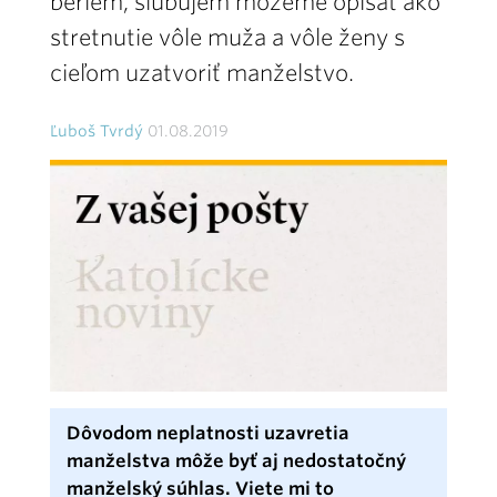
beriem, sľubujem môžeme opísať ako
stretnutie vôle muža a vôle ženy s
cieľom uzatvoriť manželstvo.
Ľuboš Tvrdý
01.08.2019
Dôvodom neplatnosti uzavretia
manželstva môže byť aj nedostatočný
manželský súhlas. Viete mi to