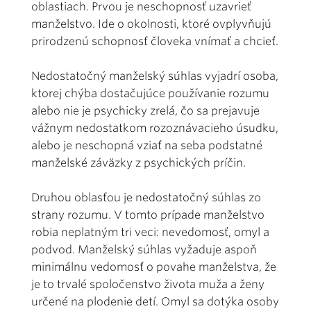
oblastiach. Prvou je neschopnosť uzavrieť
manželstvo. Ide o okolnosti, ktoré ovplyvňujú
prirodzenú schopnosť človeka vnímať a chcieť.
Nedostatočný manželský súhlas vyjadrí osoba,
ktorej chýba dostačujúce používanie rozumu
alebo nie je psychicky zrelá, čo sa prejavuje
vážnym nedostatkom rozoznávacieho úsudku,
alebo je neschopná vziať na seba podstatné
manželské záväzky z psychických príčin.
Druhou oblasťou je nedostatočný súhlas zo
strany rozumu. V tomto prípade manželstvo
robia neplatným tri veci: nevedomosť, omyl a
podvod. Manželský súhlas vyžaduje aspoň
minimálnu vedomosť o povahe manželstva, že
je to trvalé spoločenstvo života muža a ženy
určené na plodenie detí. Omyl sa dotýka osoby