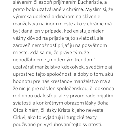
slávením či aspoň prijímaním Eucharistie, a
preto bolo uzatvárané v chráme. Myslím si, že
výnimka udelená ordinárom na slávenie
manželstva na inom mieste ako v chráme má
byť daná len v prípade, keď existuje nielen
vážny dôvod na prijatie tejto sviatosti, ale
zároveň nemožnosť prijať ju na posvätnom
mieste. Zdá sa mi, že práve tým, že
nepodľahneme „moderným trendom“
uzatvárať manželstvo kdekoľvek, svedčíme aj
uprostred tejto spoločnosti a doby o tom, akú
hodnotu pre nás kresťanov manželstvo má a
že nie je pre nás len spoločenskou, či dokonca
rodinnou udalosťou, ale v prvom rade prijatím
sviatosti a konkrétnym obrazom lásky Boha
Otca k nám, či lásky Krista k jeho neveste
Cirkvi, ako to vyjadrujú liturgické texty
používané pri vysluhovaní tejto sviatosti.