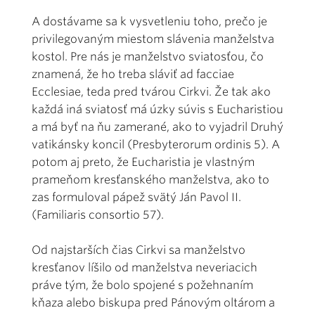
A dostávame sa k vysvetleniu toho, prečo je
privilegovaným miestom slávenia manželstva
kostol. Pre nás je manželstvo sviatosťou, čo
znamená, že ho treba sláviť ad facciae
Ecclesiae, teda pred tvárou Cirkvi. Že tak ako
každá iná sviatosť má úzky súvis s Eucharistiou
a má byť na ňu zamerané, ako to vyjadril Druhý
vatikánsky koncil (Presbyterorum ordinis 5). A
potom aj preto, že Eucharistia je vlastným
prameňom kresťanského manželstva, ako to
zas formuloval pápež svätý Ján Pavol II.
(Familiaris consortio 57).
Od najstarších čias Cirkvi sa manželstvo
kresťanov líšilo od manželstva neveriacich
práve tým, že bolo spojené s požehnaním
kňaza alebo biskupa pred Pánovým oltárom a