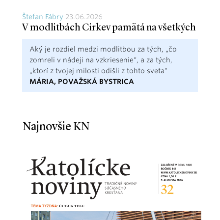
Štefan Fábry
23.06.2026
V modlitbách Cirkev pamätá na všetkých
Aký je rozdiel medzi modlitbou za tých, „čo
zomreli v nádeji na vzkriesenie“, a za tých,
„ktorí z tvojej milosti odišli z tohto sveta“
MÁRIA, POVAŽSKÁ BYSTRICA
Najnovšie KN