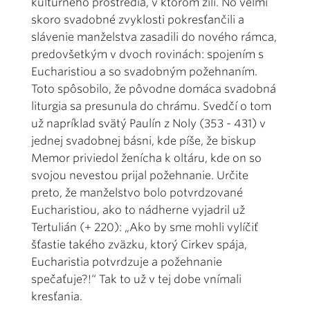
kultúrneho prostredia, v ktorom žili. No veľmi
skoro svadobné zvyklosti pokresťančili a
slávenie manželstva zasadili do nového rámca,
predovšetkým v dvoch rovinách: spojením s
Eucharistiou a so svadobným požehnaním.
Toto spôsobilo, že pôvodne domáca svadobná
liturgia sa presunula do chrámu. Svedčí o tom
už napríklad svätý Paulín z Noly (353 - 431) v
jednej svadobnej básni, kde píše, že biskup
Memor priviedol ženícha k oltáru, kde on so
svojou nevestou prijal požehnanie. Určite
preto, že manželstvo bolo potvrdzované
Eucharistiou, ako to nádherne vyjadril už
Tertulián (+ 220): „Ako by sme mohli vylíčiť
šťastie takého zväzku, ktorý Cirkev spája,
Eucharistia potvrdzuje a požehnanie
spečaťuje?!“ Tak to už v tej dobe vnímali
kresťania.