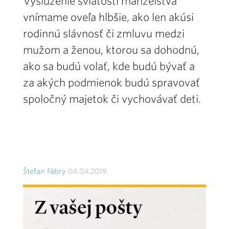
Vyslúženie sviatosti manželstva
vnímame oveľa hlbšie, ako len akúsi
rodinnú slávnosť či zmluvu medzi
mužom a ženou, ktorou sa dohodnú,
ako sa budú volať, kde budú bývať a
za akých podmienok budú spravovať
spoločný majetok či vychovávať deti.
Štefan Fábry
04.04.2019