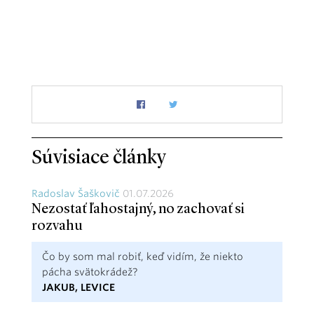
Súvisiace články
Radoslav Šaškovič
01.07.2026
Nezostať ľahostajný, no zachovať si
rozvahu
Čo by som mal robiť, keď vidím, že niekto
pácha svätokrádež?
JAKUB, LEVICE