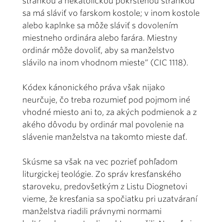
stránkou a nekatolíckou pokrstenou stránkou
sa má sláviť vo farskom kostole; v inom kostole
alebo kaplnke sa môže sláviť s dovolením
miestneho ordinára alebo farára. Miestny
ordinár môže dovoliť, aby sa manželstvo
slávilo na inom vhodnom mieste“ (CIC 1118).
Kódex kánonického práva však nijako
neurčuje, čo treba rozumieť pod pojmom iné
vhodné miesto ani to, za akých podmienok a z
akého dôvodu by ordinár mal povolenie na
slávenie manželstva na takomto mieste dať.
Skúsme sa však na vec pozrieť pohľadom
liturgickej teológie. Zo správ kresťanského
staroveku, predovšetkým z Listu Diognetovi
vieme, že kresťania sa spočiatku pri uzatváraní
manželstva riadili právnymi normami