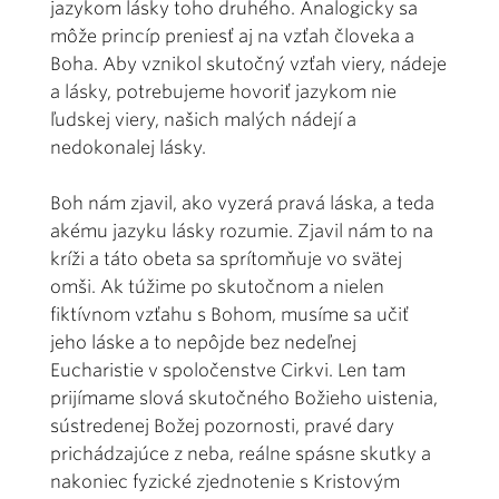
jazykom lásky toho druhého. Analogicky sa
môže princíp preniesť aj na vzťah človeka a
Boha. Aby vznikol skutočný vzťah viery, nádeje
a lásky, potrebujeme hovoriť jazykom nie
ľudskej viery, našich malých nádejí a
nedokonalej lásky.
Boh nám zjavil, ako vyzerá pravá láska, a teda
akému jazyku lásky rozumie. Zjavil nám to na
kríži a táto obeta sa sprítomňuje vo svätej
omši. Ak túžime po skutočnom a nielen
fiktívnom vzťahu s Bohom, musíme sa učiť
jeho láske a to nepôjde bez nedeľnej
Eucharistie v spoločenstve Cirkvi. Len tam
prijímame slová skutočného Božieho uistenia,
sústredenej Božej pozornosti, pravé dary
prichádzajúce z neba, reálne spásne skutky a
nakoniec fyzické zjednotenie s Kristovým