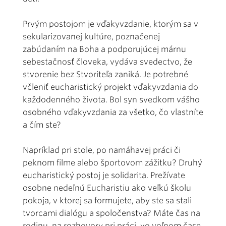
Prvým postojom je vďakyvzdanie, ktorým sa v
sekularizovanej kultúre, poznačenej
zabúdaním na Boha a podporujúcej márnu
sebestačnosť človeka, vydáva svedectvo, že
stvorenie bez Stvoriteľa zaniká. Je potrebné
včleniť eucharistický projekt vďakyvzdania do
každodenného života. Bol syn svedkom vášho
osobného vďakyvzdania za všetko, čo vlastníte
a čím ste?
Napríklad pri stole, po namáhavej práci či
peknom filme alebo športovom zážitku? Druhý
eucharistický postoj je solidarita. Prežívate
osobne nedeľnú Eucharistiu ako veľkú školu
pokoja, v ktorej sa formujete, aby ste sa stali
tvorcami dialógu a spoločenstva? Máte čas na
rodinu, na rozhovory pri práci, vo voľnom čase,