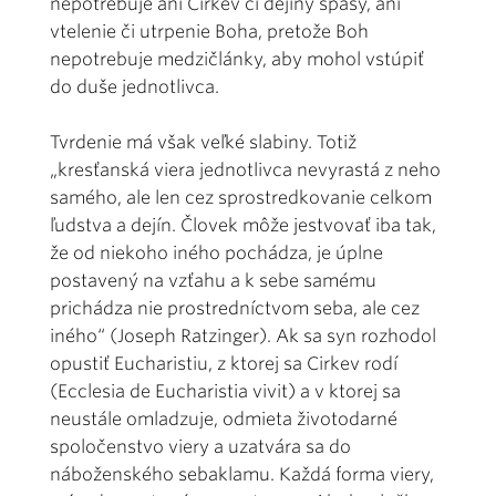
nepotrebuje ani Cirkev či dejiny spásy, ani
vtelenie či utrpenie Boha, pretože Boh
nepotrebuje medzičlánky, aby mohol vstúpiť
do duše jednotlivca.
Tvrdenie má však veľké slabiny. Totiž
„kresťanská viera jednotlivca nevyrastá z neho
samého, ale len cez sprostredkovanie celkom
ľudstva a dejín. Človek môže jestvovať iba tak,
že od niekoho iného pochádza, je úplne
postavený na vzťahu a k sebe samému
prichádza nie prostredníctvom seba, ale cez
iného“ (Joseph Ratzinger). Ak sa syn rozhodol
opustiť Eucharistiu, z ktorej sa Cirkev rodí
(Ecclesia de Eucharistia vivit) a v ktorej sa
neustále omladzuje, odmieta životodarné
spoločenstvo viery a uzatvára sa do
náboženského sebaklamu. Každá forma viery,