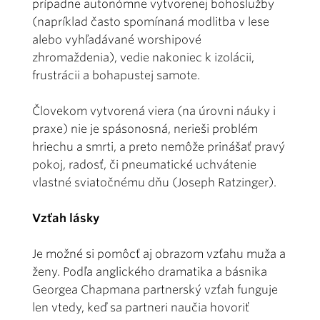
prípadne autonómne vytvorenej bohoslužby
(napríklad často spomínaná modlitba v lese
alebo vyhľadávané worshipové
zhromaždenia), vedie nakoniec k izolácii,
frustrácii a bohapustej samote.
Človekom vytvorená viera (na úrovni náuky i
praxe) nie je spásonosná, nerieši problém
hriechu a smrti, a preto nemôže prinášať pravý
pokoj, radosť, či pneumatické uchvátenie
vlastné sviatočnému dňu (Joseph Ratzinger).
Vzťah lásky
Je možné si pomôcť aj obrazom vzťahu muža a
ženy. Podľa anglického dramatika a básnika
Georgea Chapmana partnerský vzťah funguje
len vtedy, keď sa partneri naučia hovoriť