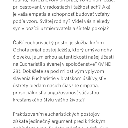
pri cestovaní, v radostiach i ťažkostiach? Aká
je vaša empatia a schopnosť budovať vzťahy
podľa vzoru Svätej rodiny? Videl vás niekedy
syn v pozícii uzmierovateľa a šíriteľa pokoja?
Ďalší eucharistický postoj je služba ľuďom.
Ochota prijať postoj Ježiša, ktorý umýva nohy
človeku, je „mierkou autentickosti našej účasti
na Eucharistii slávenej v spoločenstve“ (MND
28). Dokážete sa pod milostivým vplyvom
slávenia Eucharistie v bratskom úsilí vyjsť v
ústrety biedam našich čias? Je empatia,
prosociálnosť a angažovanosť súčasťou
kresťanského štýlu vášho života?
Praktizovaním eucharistických postojov
získate jedinečný argument pred kritickým