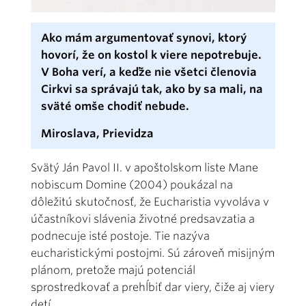
Ako mám argumentovať synovi, ktorý
hovorí, že on kostol k viere nepotrebuje.
V Boha verí, a keďže nie všetci členovia
Cirkvi sa správajú tak, ako by sa mali, na
sväté omše chodiť nebude.
Miroslava, Prievidza
Svätý Ján Pavol II. v apoštolskom liste Mane
nobiscum Domine (2004) poukázal na
dôležitú skutočnosť, že Eucharistia vyvoláva v
účastníkovi slávenia životné predsavzatia a
podnecuje isté postoje. Tie nazýva
eucharistickými postojmi. Sú zároveň misijným
plánom, pretože majú potenciál
sprostredkovať a prehĺbiť dar viery, čiže aj viery
detí.