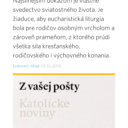
Najsilnejším dôkazom je vlastné
svedectvo sviatostného života. Je
žiaduce, aby eucharistická liturgia
bola pre rodičov osobným vrcholom a
zároveň prameňom, z ktorého prúdi
všetka sila kresťanského,
rodičovského i výchovného konania.
Ľubomír Hlad
03.10.2019