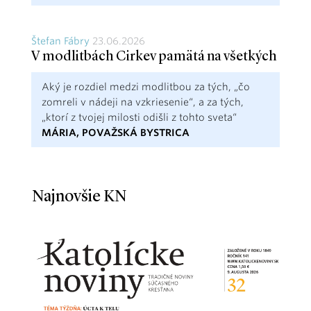
Štefan Fábry
23.06.2026
V modlitbách Cirkev pamätá na všetkých
Aký je rozdiel medzi modlitbou za tých, „čo
zomreli v nádeji na vzkriesenie“, a za tých,
„ktorí z tvojej milosti odišli z tohto sveta“
MÁRIA, POVAŽSKÁ BYSTRICA
Najnovšie KN