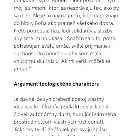
pohľadom syna. Budete môcť povedať: „Syn
môj, sú mnohí, ktorí sa nesprávajú tak, ako by
sa mali. Ale je to najmä preto, lebo nepoznajú
do hĺbky Boha ako prameň všetkého dobra.
Preto potrebujú nás, ľudí solidarity a služby,
aby sme im ho ukázali. Snažím sa o to, preto
potrebujem svätú omšu, sväté prijímanie i
eucharistickú adoráciu, aby som mala
vnútornú silu i víziu. Ak mi veríš, môžeš sa
pridať!“
Argument teologického charakteru
Je zjavné, že syn preberá postoj vlastný
idealistickej filozofii, podľa ktorej je každý
človek autonómny duch, budujúci sám seba
prostredníctvom vlastných rozhodnutí.
Fakticky tvrdí, že človek pre svoju spásu