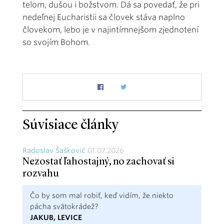
telom, dušou i božstvom. Dá sa povedať, že pri
nedeľnej Eucharistii sa človek stáva naplno
človekom, lebo je v najintímnejšom zjednotení
so svojím Bohom.
Súvisiace články
Radoslav Šaškovič
01.07.2026
Nezostať ľahostajný, no zachovať si
rozvahu
Čo by som mal robiť, keď vidím, že niekto
pácha svätokrádež?
JAKUB, LEVICE