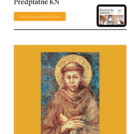
Predplatné KN
Staňte sa predplatiteľom