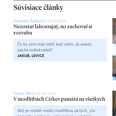
Súvisiace články
Radoslav Šaškovič
01.07.2026
Nezostať ľahostajný, no zachovať si
rozvahu
Čo by som mal robiť, keď vidím, že niekto
pácha svätokrádež?
JAKUB, LEVICE
Štefan Fábry
23.06.2026
V modlitbách Cirkev pamätá na všetkých
Aký je rozdiel medzi modlitbou za tých, „čo