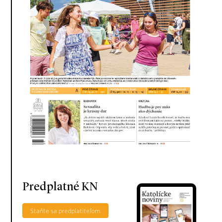
Predplatné KN
Staňte sa predplatiteľom