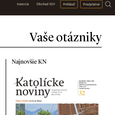
Inzercia
Obchod SSV
Prihlásiť
Predplatné
Vaše otázniky
Najnovšie KN