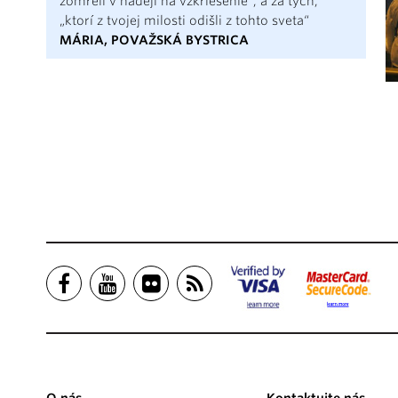
zomreli v nádeji na vzkriesenie“, a za tých,
„ktorí z tvojej milosti odišli z tohto sveta“
MÁRIA, POVAŽSKÁ BYSTRICA