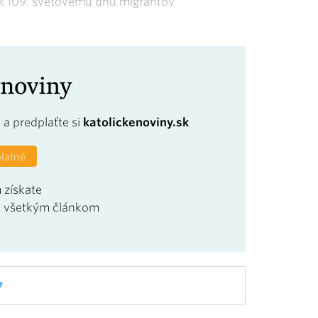
e k 109. svetovému dňu migrantov
a
a predplaťte si
katolickenoviny.sk
platné
 získate
u všetkým článkom