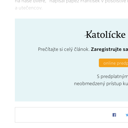
na naše dvere,“ napísal pápež František v posolstv
a utečencov.
Prečítajte si celý článok.
Zaregistrujte s
online pred
S predplatným
neobmedzený prístup k