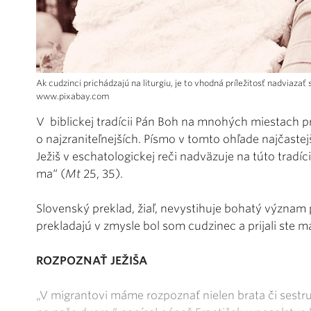
Ak cudzinci prichádzajú na liturgiu, je to vhodná príležitosť nadviazať
www.pixabay.com
V biblickej tradícii Pán Boh na mnohých miestach p
o najzraniteľnejších. Písmo v tomto ohľade najčaste
Ježiš v eschatologickej reči nadväzuje na túto tradíciu
ma“ (
Mt
25, 35).
Slovenský preklad, žiaľ, nevystihuje bohatý význam 
prekladajú v zmysle bol som cudzinec a prijali ste 
ROZPOZNAŤ JEŽIŠA
„V migrantovi máme rozpoznať nielen brata či sestru 