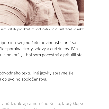
 s nimi vzťah, ponúknuť im spolupatričnosť. Ilustračná snímka:
ripomína svojmu ľudu povinnosť starať sa
jšie spomína siroty, vdovy a cudzincov. Pán
 a hovorí: „... bol som pocestný a pritúlili ste
pôvodného textu, iné jazyky správnejšie
ma do svojho spoločenstva.
v núdzi, ale aj samotného Krista, ktorý klope