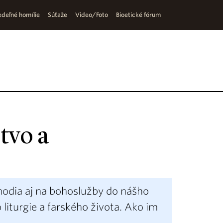
deľné homílie
Súťaže
Video/Foto
Bioetické fórum
tvo a
hodia aj na bohoslužby do nášho
 liturgie a farského života. Ako im