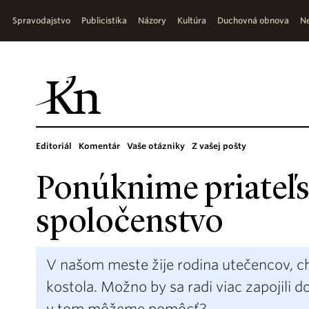
Spravodajstvo
Publicistika
Názory
Kultúra
Duchovná obnova
Ne
Editoriál
Komentár
Vaše otázniky
Z vašej pošty
Ponúknime priateľs
spoločenstvo
V našom meste žije rodina utečencov, c
kostola. Možno by sa radi viac zapojili do