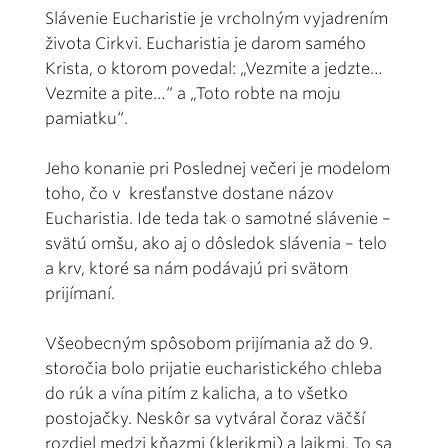
Slávenie Eucharistie je vrcholným vyjadrením
života Cirkvi. Eucharistia je darom samého
Krista, o ktorom povedal: „Vezmite a jedzte…
Vezmite a pite…“ a „Toto robte na moju
pamiatku“.
Jeho konanie pri Poslednej večeri je modelom
toho, čo v kresťanstve dostane názov
Eucharistia. Ide teda tak o samotné slávenie –
svätú omšu, ako aj o dôsledok slávenia – telo
a krv, ktoré sa nám podávajú pri svätom
prijímaní.
Všeobecným spôsobom prijímania až do 9.
storočia bolo prijatie eucharistického chleba
do rúk a vína pitím z kalicha, a to všetko
postojačky. Neskôr sa vytváral čoraz väčší
rozdiel medzi kňazmi (klerikmi) a laikmi. To sa