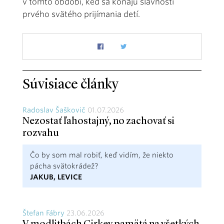
v tomto období, keď sa konajú slávnosti
prvého svätého prijímania detí.
Súvisiace články
Radoslav Šaškovič
01.07.2026
Nezostať ľahostajný, no zachovať si
rozvahu
Čo by som mal robiť, keď vidím, že niekto
pácha svätokrádež?
JAKUB, LEVICE
Štefan Fábry
23.06.2026