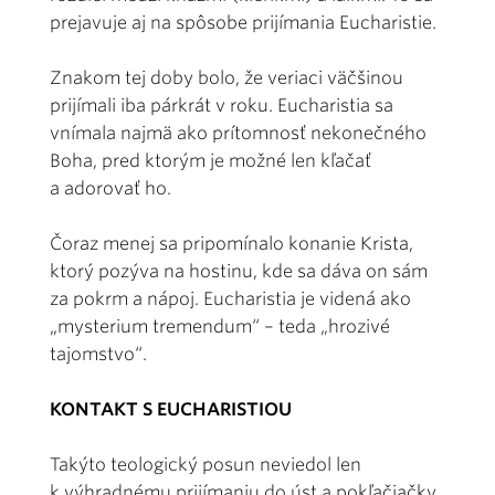
prejavuje aj na spôsobe prijímania Eucharistie.
Znakom tej doby bolo, že veriaci väčšinou
prijímali iba párkrát v roku. Eucharistia sa
vnímala najmä ako prítomnosť nekonečného
Boha, pred ktorým je možné len kľačať
a adorovať ho.
Čoraz menej sa pripomínalo konanie Krista,
ktorý pozýva na hostinu, kde sa dáva on sám
za pokrm a nápoj. Eucharistia je videná ako
„mysterium tremendum“ – teda „hrozivé
tajomstvo“.
KONTAKT S EUCHARISTIOU
Takýto teologický posun neviedol len
k výhradnému prijímaniu do úst a pokľačiačky,