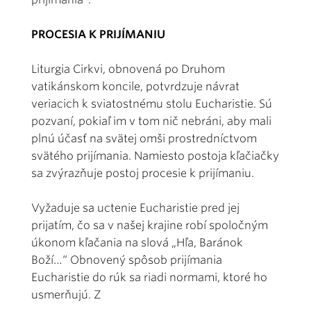
PROCESIA K PRIJÍMANIU
Liturgia Cirkvi, obnovená po Druhom
vatikánskom koncile, potvrdzuje návrat
veriacich k sviatostnému stolu Eucharistie. Sú
pozvaní, pokiaľ im v tom nič nebráni, aby mali
plnú účasť na svätej omši prostredníctvom
svätého prijímania. Namiesto postoja kľačiačky
sa zvýrazňuje postoj procesie k prijímaniu.
Vyžaduje sa uctenie Eucharistie pred jej
prijatím, čo sa v našej krajine robí spoločným
úkonom kľačania na slová „Hľa, Baránok
Boží…“ Obnovený spôsob prijímania
Eucharistie do rúk sa riadi normami, ktoré ho
usmerňujú. Z