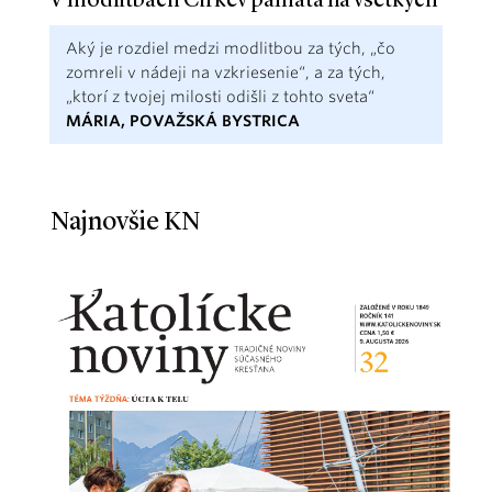
V modlitbách Cirkev pamätá na všetkých
Aký je rozdiel medzi modlitbou za tých, „čo
zomreli v nádeji na vzkriesenie“, a za tých,
„ktorí z tvojej milosti odišli z tohto sveta“
MÁRIA, POVAŽSKÁ BYSTRICA
Najnovšie KN