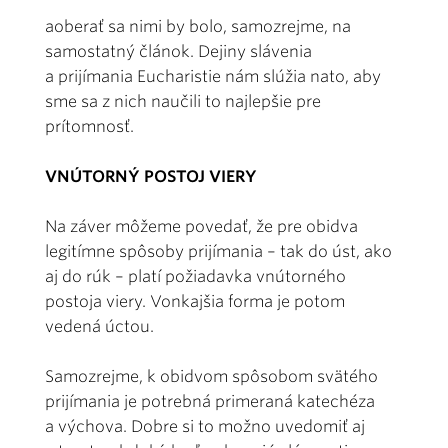
aoberať sa nimi by bolo, samozrejme, na
samostatný článok. Dejiny slávenia
a prijímania Eucharistie nám slúžia nato, aby
sme sa z nich naučili to najlepšie pre
prítomnosť.
VNÚTORNÝ POSTOJ VIERY
Na záver môžeme povedať, že pre obidva
legitímne spôsoby prijímania – tak do úst, ako
aj do rúk – platí požiadavka vnútorného
postoja viery. Vonkajšia forma je potom
vedená úctou.
Samozrejme, k obidvom spôsobom svätého
prijímania je potrebná primeraná katechéza
a výchova. Dobre si to možno uvedomiť aj