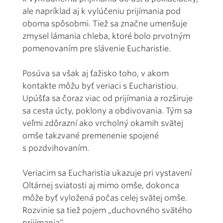
ale napríklad aj k vylúčeniu prijímania pod
oboma spôsobmi. Tiež sa značne umenšuje
zmysel lámania chleba, ktoré bolo prvotným
pomenovaním pre slávenie Eucharistie.
Posúva sa však aj ťažisko toho, v akom
kontakte môžu byť veriaci s Eucharistiou.
Upúšťa sa čoraz viac od prijímania a rozširuje
sa cesta úcty, poklony a obdivovania. Tým sa
veľmi zdôrazní ako vrcholný okamih svätej
omše takzvané premenenie spojené
s pozdvihovaním.
Veriacim sa Eucharistia ukazuje pri vystavení
Oltárnej sviatosti aj mimo omše, dokonca
môže byť vyložená počas celej svätej omše.
Rozvinie sa tiež pojem „duchovného svätého
prijímania“.