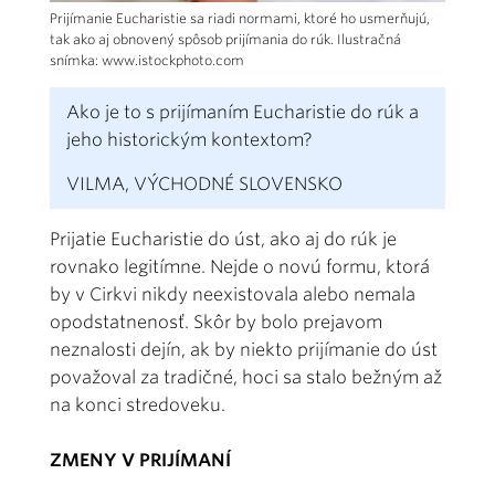
Prijímanie Eucharistie sa riadi normami, ktoré ho usmerňujú,
tak ako aj obnovený spôsob prijímania do rúk. Ilustračná
snímka: www.istockphoto.com
Ako je to s prijímaním Eucharistie do rúk a
jeho historickým kontextom?
VILMA, VÝCHODNÉ SLOVENSKO
Prijatie Eucharistie do úst, ako aj do rúk je
rovnako legitímne. Nejde o novú formu, ktorá
by v Cirkvi nikdy neexistovala alebo nemala
opodstatnenosť. Skôr by bolo prejavom
neznalosti dejín, ak by niekto prijímanie do úst
považoval za tradičné, hoci sa stalo bežným až
na konci stredoveku.
ZMENY V PRIJÍMANÍ