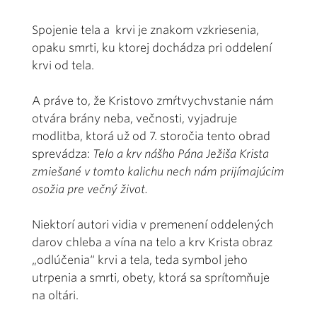
Spojenie tela a krvi je znakom vzkriesenia,
opaku smrti, ku ktorej dochádza pri oddelení
krvi od tela.
A práve to, že Kristovo zmŕtvychvstanie nám
otvára brány neba, večnosti, vyjadruje
modlitba, ktorá už od 7. storočia tento obrad
sprevádza:
Telo a krv nášho Pána Ježiša Krista
zmiešané v tomto kalichu nech nám prijímajúcim
osožia pre večný život.
Niektorí autori vidia v premenení oddelených
darov chleba a vína na telo a krv Krista obraz
„odlúčenia“ krvi a tela, teda symbol jeho
utrpenia a smrti, obety, ktorá sa sprítomňuje
na oltári.