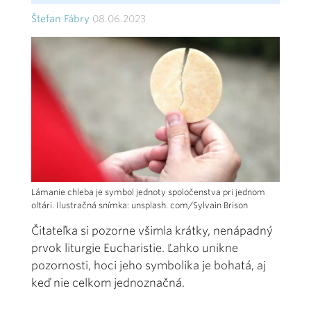
Štefan Fábry
08.06.2023
Lámanie chleba je symbol jednoty spoločenstva pri jednom
oltári. Ilustračná snímka: unsplash. com/Sylvain Brison
Čitateľka si pozorne všimla krátky, nenápadný
prvok liturgie Eucharistie. Ľahko unikne
pozornosti, hoci jeho symbolika je bohatá, aj
keď nie celkom jednoznačná.