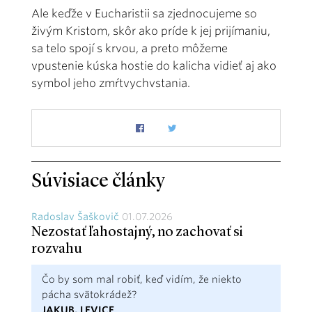
Ale keďže v Eucharistii sa zjednocujeme so
živým Kristom, skôr ako príde k jej prijímaniu,
sa telo spojí s krvou, a preto môžeme
vpustenie kúska hostie do kalicha vidieť aj ako
symbol jeho zmŕtvychvstania.
Súvisiace články
Radoslav Šaškovič
01.07.2026
Nezostať ľahostajný, no zachovať si
rozvahu
Čo by som mal robiť, keď vidím, že niekto
pácha svätokrádež?
JAKUB, LEVICE