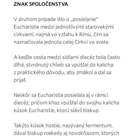
ZNAK SPOLOČENSTVA
V druhom prípade išlo o „posielanie“
Eucharistie medzi jednotlivými starovekými
cirkvami, najmä vo vzťahu k Rímu, čím sa
naznačovala jednota celej Cirkvi vo svete.
A keďže cesta medzi sídlami diecéz bola často
dlhá, stvrdnutý chlieb sa vpúšťal do kalicha
z praktického dôvodu, aby zmäkol a dal sa
prijať.
Neskôr sa Eucharistia posielala aj v rámci
diecéz, pričom kňaz vpúšťal do svojho kalicha
kúsok Eucharistie, ktorú slávil biskup.
Takýto kúsok hostie, nazývaný fermentum,
dával biskup niekedy aj novokňazom, ktorých