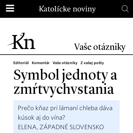
Vaše otázniky
Editoriál
Komentár
Vaše otázniky
Z vašej pošty
Symbol jednoty a
zmŕtvychvstania
Prečo kňaz pri lámaní chleba dáva
kúsok aj do vína?
ELENA, ZÁPADNÉ SLOVENSKO