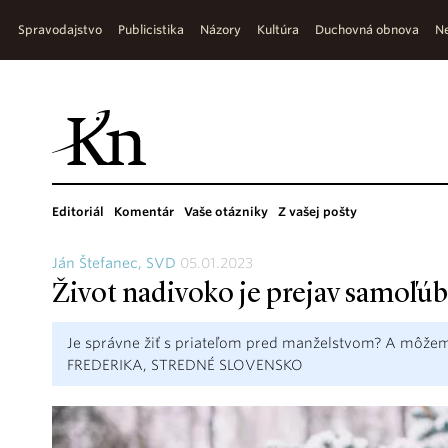
Spravodajstvo
Publicistika
Názory
Kultúra
Duchovná obnova
Ne
Editoriál
Komentár
Vaše otázniky
Z vašej pošty
Ján Štefanec, SVD
05.01.2023
Život nadivoko je prejav samoľúb
Je správne žiť s priateľom pred manželstvom? A môžem 
FREDERIKA, STREDNÉ SLOVENSKO