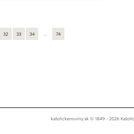
32
33
34
…
74
katolickenoviny.sk © 1849 - 2026 Katolí