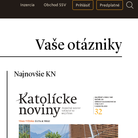
Inzercia
Obchod SSV
Prihlásiť
Predplatné
Vaše otázniky
Najnovšie KN