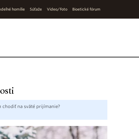
deľné homílie
Súťaže
Video/Foto
Bioetické fórum
osti
chodiť na sväté prijímanie?