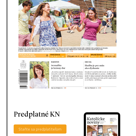
Predplatné KN
Staňte sa predplatiteľom