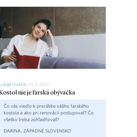
Lukáš Uváčik
24.11.2022
Kostol nie je farská obývačka
Čo vás viedlo k prerábke vášho farského
kostola a ako pri renovácii postupovať? Čo
všetko treba zohľadňovať?
DARINA, ZÁPADNÉ SLOVENSKO