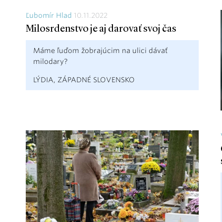
Ľubomír Hlad
10.11.2022
Milosrdenstvo je aj darovať svoj čas
Máme ľuďom žobrajúcim na ulici dávať
milodary?
LÝDIA, ZÁPADNÉ SLOVENSKO