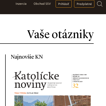
Inzercia
Obchod SSV
Prihlásiť
Predplatné
Vaše otázniky
Najnovšie KN