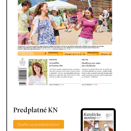
Predplatné KN
Staňte sa predplatiteľom