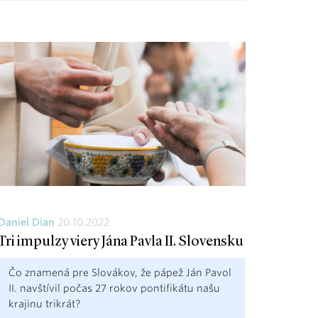
Daniel Dian
20.10.2022
Tri impulzy viery Jána Pavla II. Slovensku
Čo znamená pre Slovákov, že pápež Ján Pavol
II. navštívil počas 27 rokov pontifikátu našu
krajinu trikrát?