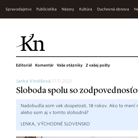
Spravodajstvo
Publicistika
Názory
Kultúra
Duchovná obnova
Ne
Editoriál
Komentár
Vaše otázniky
Z vašej pošty
Janka Vindišová
17.11.2022
Sloboda spolu so zodpovednosť
Nadobudla som vek dospelosti, 18 rokov. Ako to mení m
alebo som aj v tomto slobodná?
LENKA, VÝCHODNÉ SLOVENSKO