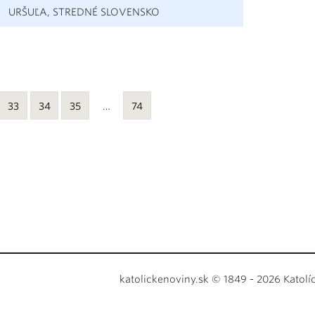
URŠUĽA, STREDNÉ SLOVENSKO
33
34
35
…
74
katolickenoviny.sk © 1849 - 2026 Katolí