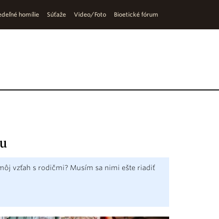
deľné homílie
Súťaže
Video/Foto
Bioetické fórum
ou
ôj vzťah s rodičmi? Musím sa nimi ešte riadiť