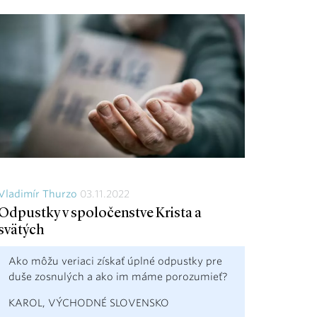
Vladimír Thurzo
03.11.2022
Odpustky v spoločenstve Krista a
svätých
Ako môžu veriaci získať úplné odpustky pre
duše zosnulých a ako im máme porozumieť?
KAROL, VÝCHODNÉ SLOVENSKO