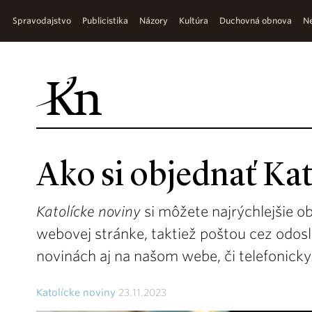
Spravodajstvo
Publicistika
Názory
Kultúra
Duchovná obnova
Ne
Ako si objednať Kat
Katolícke noviny
si môžete najrýchlejšie o
webovej stránke, taktiež poštou cez odos
novinách aj na našom webe, či telefonicky
Katolícke noviny
23.11.2023