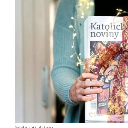
Snímka: Erika Litváková