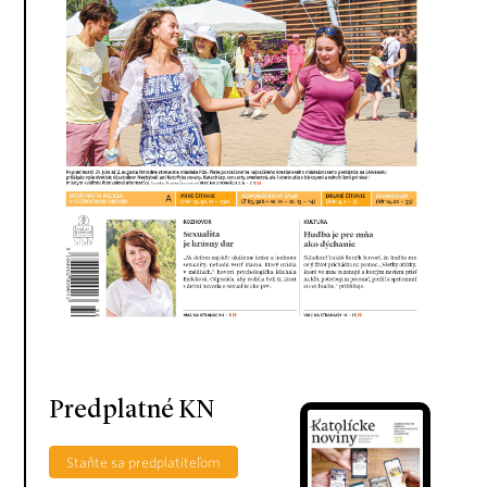
Predplatné KN
Staňte sa predplatiteľom