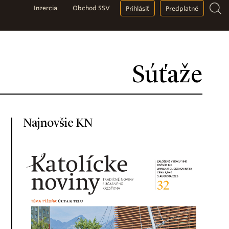
Inzercia
Obchod SSV
Prihlásiť
Predplatné
Súťaže
Najnovšie KN