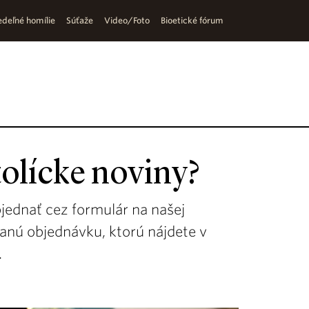
deľné homílie
Súťaže
Video/Foto
Bioetické fórum
olícke noviny?
bjednať cez formulár na našej
lanú objednávku, ktorú nájdete v
.