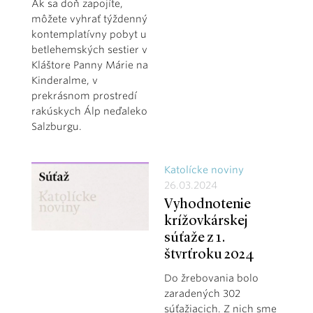
Ak sa doň zapojíte,
môžete vyhrať týždenný
kontemplatívny pobyt u
betlehemských sestier v
Kláštore Panny Márie na
Kinderalme, v
prekrásnom prostredí
rakúskych Álp neďaleko
Salzburgu.
Katolícke noviny
26.03.2024
Vyhodnotenie
krížovkárskej
súťaže z 1.
štvrťroku 2024
Do žrebovania bolo
zaradených 302
súťažiacich. Z nich sme