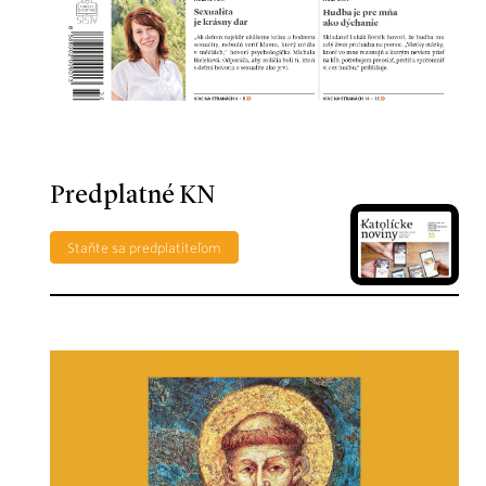
Predplatné KN
Staňte sa predplatiteľom