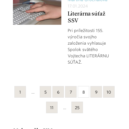
17.01.2024
Literárna súťaž
SSV
Pri príležitosti 155.
výročia svojho
založenia vyhlasuje
Spolok svätého
Vojtecha LITERÁRNU
SÚŤAŽ.
1
…
5
6
7
8
9
10
11
…
25