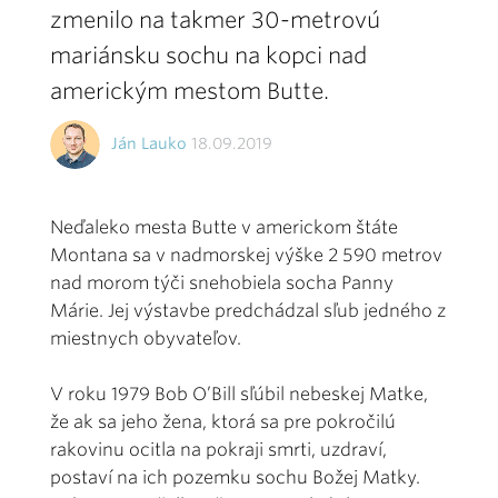
zmenilo na takmer 30-metrovú
mariánsku sochu na kopci nad
americkým mestom Butte.
Ján Lauko
18.09.2019
Neďaleko mesta Butte v americkom štáte
Montana sa v nadmorskej výške 2 590 metrov
nad morom týči snehobiela socha Panny
Márie. Jej výstavbe predchádzal sľub jedného z
miestnych obyvateľov.
V roku 1979 Bob O’Bill sľúbil nebeskej Matke,
že ak sa jeho žena, ktorá sa pre pokročilú
rakovinu ocitla na pokraji smrti, uzdraví,
postaví na ich pozemku sochu Božej Matky.