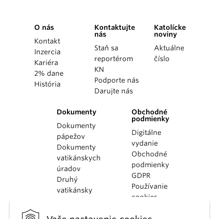
O nás
Kontaktujte
Katolícke
nás
noviny
Kontakt
Staň sa
Aktuálne
Inzercia
reportérom
číslo
Kariéra
KN
2% dane
Podporte nás
História
Darujte nás
Dokumenty
Obchodné
podmienky
Dokumenty
Digitálne
pápežov
vydanie
Dokumenty
Obchodné
vatikánskych
podmienky
úradov
GDPR
Druhý
Používanie
vatikánsky
cookies
koncil
Dokumenty