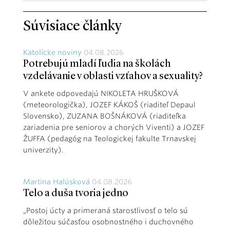
Súvisiace články
Katolícke noviny
04.08.2026
Potrebujú mladí ľudia na školách
vzdelávanie v oblasti vzťahov a sexuality?
V ankete odpovedajú NIKOLETA HRUŠKOVÁ
(meteorologička), JOZEF KÁKOŠ (riaditeľ Depaul
Slovensko), ZUZANA BOŠNÁKOVÁ (riaditeľka
zariadenia pre seniorov a chorých Viventi) a JOZEF
ŽUFFA (pedagóg na Teologickej fakulte Trnavskej
univerzity).
Martina Halúsková
04.08.2026
Telo a duša tvoria jedno
„Postoj úcty a primeraná starostlivosť o telo sú
dôležitou súčasťou osobnostného i duchovného