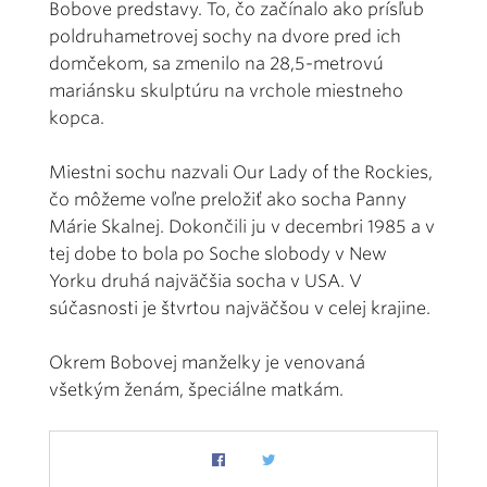
Bobove predstavy. To, čo začínalo ako prísľub
poldruhametrovej sochy na dvore pred ich
domčekom, sa zmenilo na 28,5-metrovú
mariánsku skulptúru na vrchole miestneho
kopca.
Miestni sochu nazvali Our Lady of the Rockies,
čo môžeme voľne preložiť ako socha Panny
Márie Skalnej. Dokončili ju v decembri 1985 a v
tej dobe to bola po Soche slobody v New
Yorku druhá najväčšia socha v USA. V
súčasnosti je štvrtou najväčšou v celej krajine.
Okrem Bobovej manželky je venovaná
všetkým ženám, špeciálne matkám.