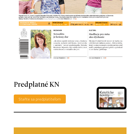
Predplatné KN
Staňte sa predplatiteľom