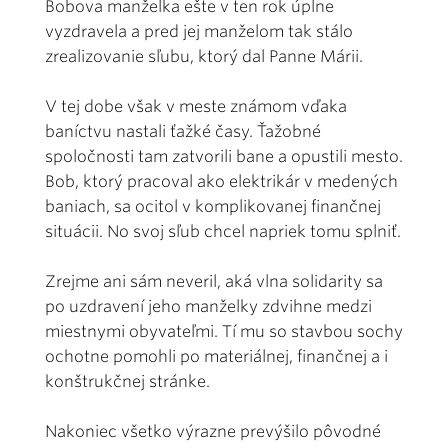
Bobova manželka ešte v ten rok úplne
vyzdravela a pred jej manželom tak stálo
zrealizovanie sľubu, ktorý dal Panne Márii.
V tej dobe však v meste známom vďaka
baníctvu nastali ťažké časy. Ťažobné
spoločnosti tam zatvorili bane a opustili mesto.
Bob, ktorý pracoval ako elektrikár v medených
baniach, sa ocitol v komplikovanej finančnej
situácii. No svoj sľub chcel napriek tomu splniť.
Zrejme ani sám neveril, aká vlna solidarity sa
po uzdravení jeho manželky zdvihne medzi
miestnymi obyvateľmi. Tí mu so stavbou sochy
ochotne pomohli po materiálnej, finančnej a i
konštrukčnej stránke.
Nakoniec všetko výrazne prevýšilo pôvodné