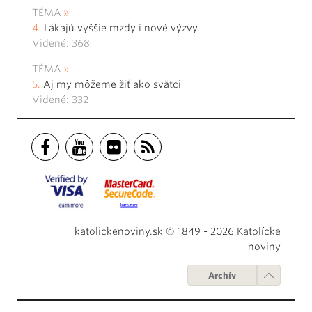
TÉMA
Lákajú vyššie mzdy i nové výzvy
Videné: 368
TÉMA
Aj my môžeme žiť ako svätci
Videné: 332
katolickenoviny.sk © 1849 - 2026 Katolícke
noviny
Archív