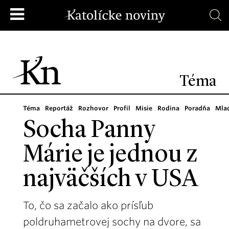
Téma
Téma
Reportáž
Rozhovor
Profil
Misie
Rodina
Poradňa
Mla
Socha Panny
Márie je jednou z
najväčších v USA
To, čo sa začalo ako prísľub
poldruhametrovej sochy na dvore, sa