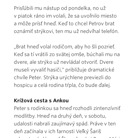
Prisľúbili mu nástup od pondelka, no už
v piatok ráno im volali, že sa uvoľnilo miesto
a môže prísť hneď. Keď to chcel Petrov brat
oznámiť strýkovi, ten mu už nedvíhal telefón.
„Brat hneď volal rodičom, aby ho šli pozrieť.
Keď sa tí vrátili zo svätej omše, búchali mu na
dvere, ale strýko už nevládal otvoriť. Dvere
museli vyvaliť hasiči,“ približuje dramatické
chvíle Peter. Strýka urýchlene previezli do
hospicu a celá rodina tŕpla, čo bude ďalej.
Krížová cesta s Ankou
Peter s rodinkou sa hneď rozhodli zintenzívniť
modlitby. Hneď na druhý deň, v sobotu,
udalosti nabrali zaujímavý spád. Práve v ten
deň začínala v ich farnosti Veľký Šariš