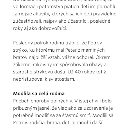
vo formácii potomstva piatich detí im pomohli
tamojšie aktivity, ktorých sa ich deti pravidelne
zúčastňovali, najprv ako účastníci, posledné
roky aj ako dobrovoľníci.
Posledný polrok rodinu trápilo, že Petrov
strýko, ku ktorému mal Peter z maminých
bratov najbližší vzťah, vážne ochorel. Okrem
zákernej rakoviny im spôsobovala obavy aj
starosť o strýkovu dušu. Už 40 rokov totiž
nepristupoval k sviatostiam.
Modlila sa celá rodina
Priebeh choroby bol rýchly. V istej chvíli bolo
príbuzným jasné, že viac ako za uzdravenie je
potrebné modliť sa za šťastnú smrť. Modlili sa
Petrovi rodičia, bratia, deti aj mnohí ďalší.