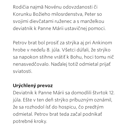
Rodičia najmä Novénu odovzdanosti či
Korunku Božieho milosrdenstva, Peter so
svojimi dievčatami ruženec a s manželkou
deviatnik k Panne Márii ustavičnej pomoci.
Petrov brat bol prosiť za strýka aj pri Ankinom
hrobe v nedeľu 8. júla. Všetci dúfali, že strýko
sa napokon stihne vrátiť k Bohu, hoci tomu nič
nenasvedčovalo. Naďalej totiž odmietal prijať
sviatosti.
Urýchlený prevoz
Deviatnik k Panne Márii sa domodlili štvrtok 12.
júla. Ešte v ten deň strýko príbuzným oznámil,
že sa rozhodol ísť do hospicu, čo predtým
odmietal. Petrov brat teda začal podnikať
potrebné kroky.