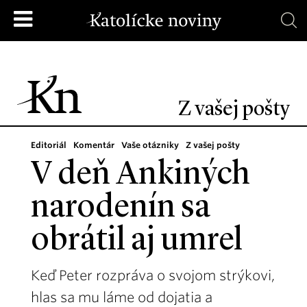
Z vašej pošty
Editoriál
Komentár
Vaše otázniky
Z vašej pošty
V deň Ankiných
narodenín sa
obrátil aj umrel
Keď Peter rozpráva o svojom strýkovi,
hlas sa mu láme od dojatia a