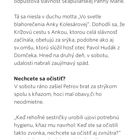
odpustová slávnosť Škapuliarskej Panny Márie.
Tá sa niesla v duchu motta „Vo svetle
blahorečenia Anky Kolesárovej“. Dohodli sa, že
Krížovú cestu s Ankou, ktorou celá slávnosť
začínala, obetujú za srýka, podobne ako aj
sv.omšu, ktorú slúžil hosť otec Pavol Hudák z
Domčeka. Hneď na druhý deň, v sobotu,
udalosti nabrali zaujímavý spád.
Nechcete sa očistiť?
V sobotu ráno zašiel Petrov brat za strýkom
spolu s kňazom, hoci mal obavy,či ho
neodmietne.
„Keď rehoľné sestričky urobili ujovi potrebnú
hygienu, kňaz mu navrhol: Keď ste sa očistili
takto zvonka, nechcete sa očistiť aj zvnútra?“