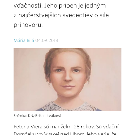
vďačnosti. Jeho príbeh je jedným
z najčerstvejších svedectiev o sile
príhovoru.
Mária Bilá
04.09.2018
Snímka: KN/Erika Litváková
Peter a Viera sú manželmi 28 rokov. Sú vďační
Domčeku vo Vyskej nad Uhom, lebo veria, že