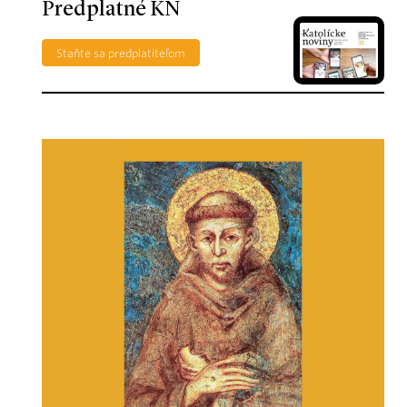
Predplatné KN
Staňte sa predplatiteľom