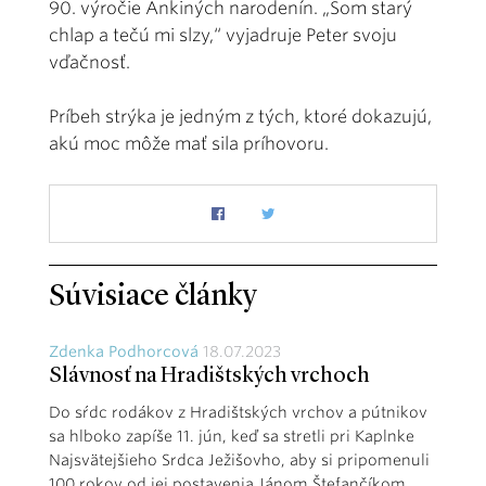
90. výročie Ankiných narodenín. „Som starý
chlap a tečú mi slzy,“ vyjadruje Peter svoju
vďačnosť.
Príbeh strýka je jedným z tých, ktoré dokazujú,
akú moc môže mať sila príhovoru.
Súvisiace články
Zdenka Podhorcová
18.07.2023
Slávnosť na Hradištských vrchoch
Do sŕdc rodákov z Hradištských vrchov a pútnikov
sa hlboko zapíše 11. jún, keď sa stretli pri Kaplnke
Najsvätejšieho Srdca Ježišovho, aby si pripomenuli
100 rokov od jej postavenia Jánom Štefančíkom.