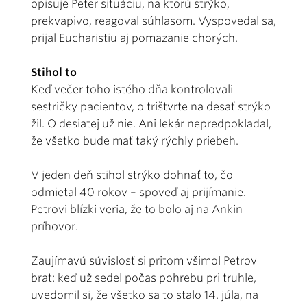
opisuje Peter situáciu, na ktorú strýko,
prekvapivo, reagoval súhlasom. Vyspovedal sa,
prijal Eucharistiu aj pomazanie chorých.
Stihol to
Keď večer toho istého dňa kontrolovali
sestričky pacientov, o trištvrte na desať strýko
žil. O desiatej už nie. Ani lekár nepredpokladal,
že všetko bude mať taký rýchly priebeh.
V jeden deň stihol strýko dohnať to, čo
odmietal 40 rokov – spoveď aj prijímanie.
Petrovi blízki veria, že to bolo aj na Ankin
príhovor.
Zaujímavú súvislosť si pritom všimol Petrov
brat: keď už sedel počas pohrebu pri truhle,
uvedomil si, že všetko sa to stalo 14. júla, na