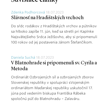
Zdenka Podhorcová
18.07.2023
Slávnosť na Hradištských vrchoch
Do sŕdc rodákov z Hradištských vrchov a pútnikov
sa hlboko zapíše 11. jún, keď sa stretli pri Kaplnke
Najsvätejšieho Srdca Ježišovho, aby si pripomenuli
100 rokov od jej postavenia Jánom Štefančíkom.
Daniela Suchá
18.07.2023
V Blatnohrade si pripomenuli sv. Cyrila a
Metoda
Ordinariát Ozbrojených síl a ozbrojených zborov
Slovenskej republiky v spolupráci sVojenským
ordinariátom Maďarskej republiky uskutočnil 17.
júna pod vedením biskupa Františka Rábeka
spoločnú púť do Blatnohradu – Zalaváru.