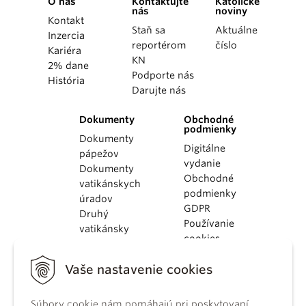
O nás
Kontaktujte
Katolícke
nás
noviny
Kontakt
Staň sa
Aktuálne
Inzercia
reportérom
číslo
Kariéra
KN
2% dane
Podporte nás
História
Darujte nás
Dokumenty
Obchodné
podmienky
Dokumenty
Digitálne
pápežov
vydanie
Dokumenty
Obchodné
vatikánskych
podmienky
úradov
GDPR
Druhý
Používanie
vatikánsky
cookies
koncil
Dokumenty
Vaše nastavenie cookies
KBS
Kódex
Súbory cookie nám pomáhajú pri poskytovaní
kánonického