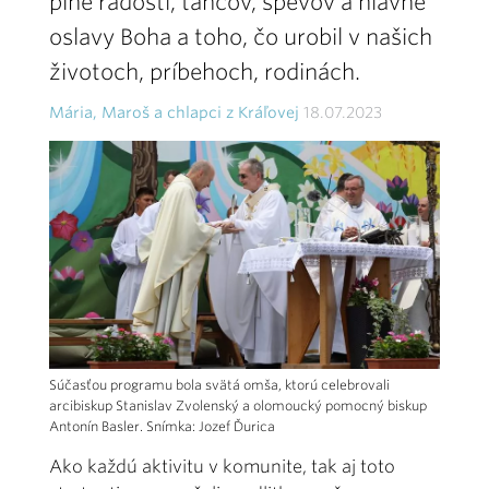
plné radosti, tancov, spevov a hlavne
oslavy Boha a toho, čo urobil v našich
životoch, príbehoch, rodinách.
Mária, Maroš a chlapci z Kráľovej
18.07.2023
Súčasťou programu bola svätá omša, ktorú celebrovali
arcibiskup Stanislav Zvolenský a olomoucký pomocný biskup
Antonín Basler. Snímka: Jozef Ďurica
Ako každú aktivitu v komunite, tak aj toto