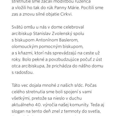
stretnutie sme začali modlitbou ruženca
a vložili ho tak do rúk Panny Márie. Pocítili sme
zas a znovu silné objatie Cirkvi.
Svätú omšu u nás v dome celebroval
arcibiskup Stanislav Zvolenský spolu
s biskupom Antonínom Baslerom,
olomouckým pomocným biskupom,
a s kňazmi, ktorí nás sprevádzajú na ceste už
roky. Bolo pekné a povzbudzujúce počuť z úst
otca arcibiskupa, že prichádza do nášho domu
s radosťou.
Táto vec dojala mnohé z našich sŕdc. Počas
celého stretnutia sme boli spojení s vami
všetkými, pretože sa nieslo v duchu
aktuálneho 40. výročia našej komunity. Teda aj
slogan na tento deň znel z temnoty do svetla,