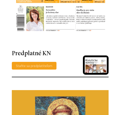
Predplatné KN
Staňte sa predplatiteľom