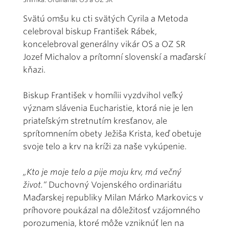
Svätú omšu ku cti svätých Cyrila a Metoda
celebroval biskup František Rábek,
koncelebroval generálny vikár OS a OZ SR
Jozef Michalov a prítomní slovenskí a maďarskí
kňazi.
Biskup František v homílii vyzdvihol veľký
význam slávenia Eucharistie, ktorá nie je len
priateľským stretnutím kresťanov, ale
sprítomnením obety Ježiša Krista, keď obetuje
svoje telo a krv na kríži za naše vykúpenie.
„Kto je moje telo a pije moju krv, má večný
život.“
Duchovný Vojenského ordinariátu
Maďarskej republiky Milan Márko Markovics v
príhovore poukázal na dôležitosť vzájomného
porozumenia, ktoré môže vzniknúť len na