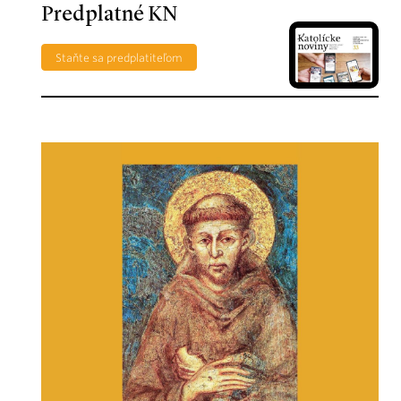
Predplatné KN
Staňte sa predplatiteľom