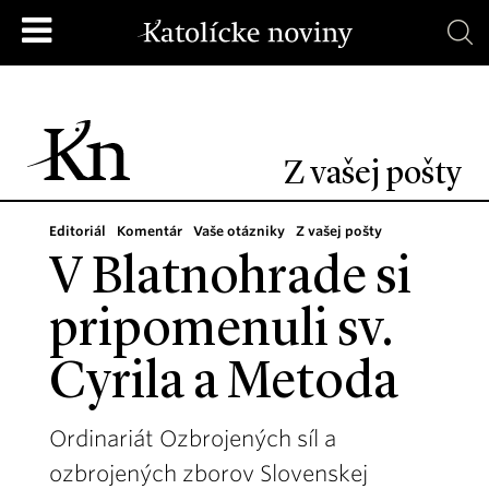
Z vašej pošty
Editoriál
Komentár
Vaše otázniky
Z vašej pošty
V Blatnohrade si
pripomenuli sv.
Cyrila a Metoda
Ordinariát Ozbrojených síl a
ozbrojených zborov Slovenskej