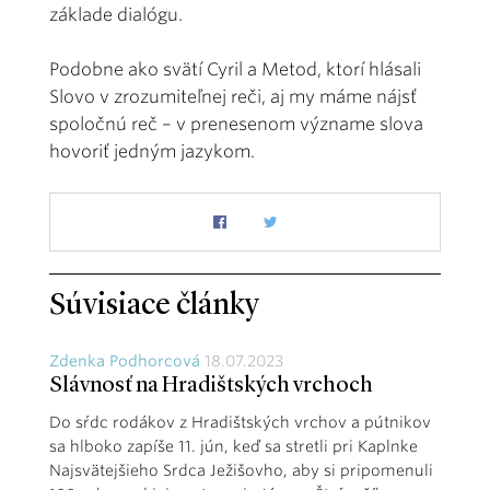
základe dialógu.
Podobne ako svätí Cyril a Metod, ktorí hlásali
Slovo v zrozumiteľnej reči, aj my máme nájsť
spoločnú reč – v prenesenom význame slova
hovoriť jedným jazykom.
Súvisiace články
Zdenka Podhorcová
18.07.2023
Slávnosť na Hradištských vrchoch
Do sŕdc rodákov z Hradištských vrchov a pútnikov
sa hlboko zapíše 11. jún, keď sa stretli pri Kaplnke
Najsvätejšieho Srdca Ježišovho, aby si pripomenuli