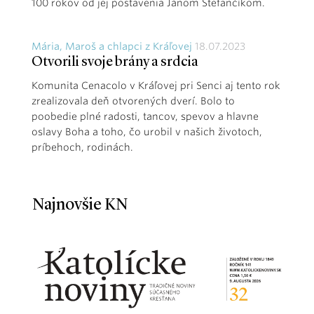
100 rokov od jej postavenia Jánom Štefančíkom.
Mária, Maroš a chlapci z Kráľovej
18.07.2023
Otvorili svoje brány a srdcia
Komunita Cenacolo v Kráľovej pri Senci aj tento rok
zrealizovala deň otvorených dverí. Bolo to
poobedie plné radosti, tancov, spevov a hlavne
oslavy Boha a toho, čo urobil v našich životoch,
príbehoch, rodinách.
Najnovšie KN