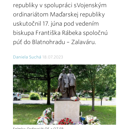
republiky v spolupráci sVojenským
ordinariátom Maďarskej republiky
uskutočnil 17. júna pod vedením
biskupa Františka Rábeka spoločnú
púť do Blatnohradu – Zalaváru.
Daniela Suchá
18.07.2023
Snímka: Ordinariát OS a OZ SR