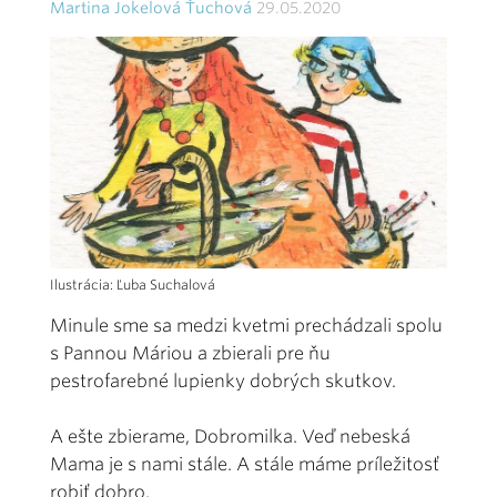
Martina Jokelová Ťuchová
29.05.2020
Ilustrácia: Ľuba Suchalová
Minule sme sa medzi kvetmi prechádzali spolu
s Pannou Máriou a zbierali pre ňu
pestrofarebné lupienky dobrých skutkov.
A ešte zbierame, Dobromilka. Veď nebeská
Mama je s nami stále. A stále máme príležitosť
robiť dobro.