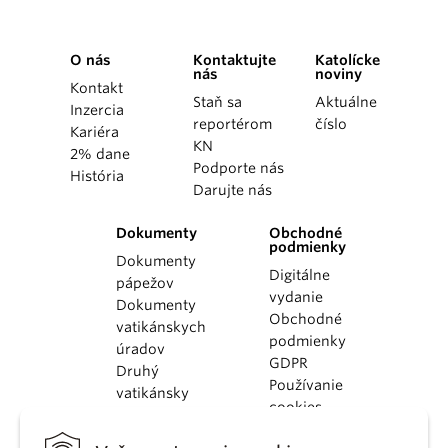
O nás
Kontaktujte
Katolícke
nás
noviny
Kontakt
Staň sa
Aktuálne
Inzercia
reportérom
číslo
Kariéra
KN
2% dane
Podporte nás
História
Darujte nás
Dokumenty
Obchodné
podmienky
Dokumenty
Digitálne
pápežov
vydanie
Dokumenty
Obchodné
vatikánskych
podmienky
úradov
GDPR
Druhý
Používanie
vatikánsky
cookies
koncil
Dokumenty