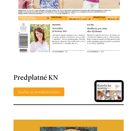
Predplatné KN
Staňte sa predplatiteľom