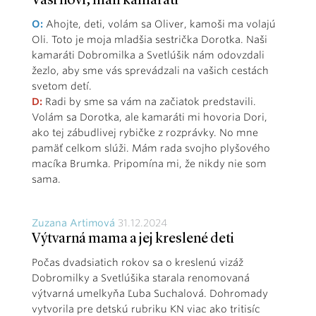
Vaši noví, malí kamaráti
O:
Ahojte, deti, volám sa Oliver, kamoši ma volajú
Oli. Toto je moja mladšia sestrička Dorotka. Naši
kamaráti Dobromilka a Svetlúšik nám odovzdali
žezlo, aby sme vás sprevádzali na vašich cestách
svetom detí.
D:
Radi by sme sa vám na začiatok predstavili.
Volám sa Dorotka, ale kamaráti mi hovoria Dori,
ako tej zábudlivej rybičke z rozprávky. No mne
pamäť celkom slúži. Mám rada svojho plyšového
macíka Brumka. Pripomína mi, že nikdy nie som
sama.
Zuzana Artimová
31.12.2024
Výtvarná mama a jej kreslené deti
Počas dvadsiatich rokov sa o kreslenú vizáž
Dobromilky a Svetlúšika starala renomovaná
výtvarná umelkyňa Ľuba Suchalová. Dohromady
vytvorila pre detskú rubriku KN viac ako tritisíc