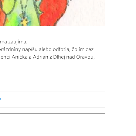
o ma zaujíma.
ázdniny napíšu alebo odfotia, čo im cez
denci Anička a Adrián z Dlhej nad Oravou,