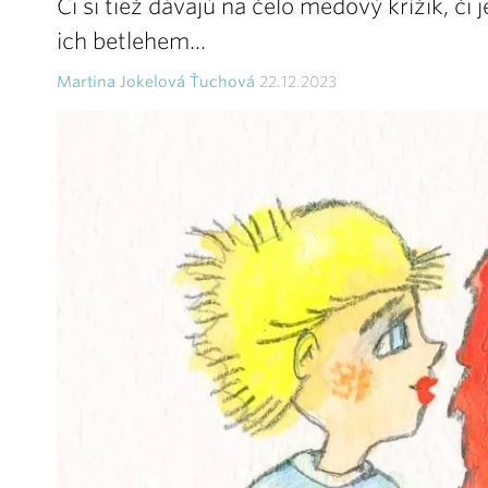
Či si tiež dávajú na čelo medový krížik, či
ich betlehem...
Martina Jokelová Ťuchová
22.12.2023