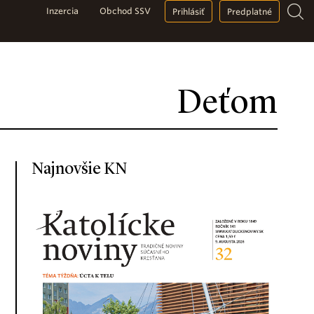
Inzercia
Obchod SSV
Prihlásiť
Predplatné
Deťom
Najnovšie KN