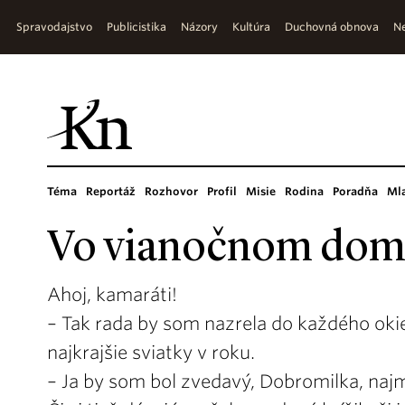
Spravodajstvo
Publicistika
Názory
Kultúra
Duchovná obnova
Ne
Téma
Reportáž
Rozhovor
Profil
Misie
Rodina
Poradňa
Ml
Vo vianočnom dom
Ahoj, kamaráti!
– Tak rada by som nazrela do každého okie
najkrajšie sviatky v roku.
– Ja by som bol zvedavý, Dobromilka, najm