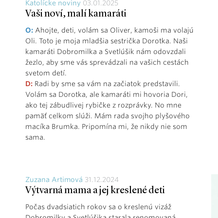
Katolícke noviny
03.01.2025
Vaši noví, malí kamaráti
O:
Ahojte, deti, volám sa Oliver, kamoši ma volajú
Oli. Toto je moja mladšia sestrička Dorotka. Naši
kamaráti Dobromilka a Svetlúšik nám odovzdali
žezlo, aby sme vás sprevádzali na vašich cestách
svetom detí.
D:
Radi by sme sa vám na začiatok predstavili.
Volám sa Dorotka, ale kamaráti mi hovoria Dori,
ako tej zábudlivej rybičke z rozprávky. No mne
pamäť celkom slúži. Mám rada svojho plyšového
macíka Brumka. Pripomína mi, že nikdy nie som
sama.
Zuzana Artimová
31.12.2024
Výtvarná mama a jej kreslené deti
Počas dvadsiatich rokov sa o kreslenú vizáž
Dobromilky a Svetlúšika starala renomovaná