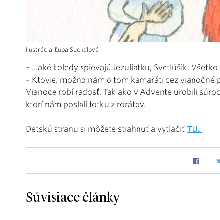
Ilustrácia: Ľuba Suchalová
– ...aké koledy spievajú Jezuliatku, Svetlúšik. Všetk
– Ktovie, možno nám o tom kamaráti cez vianočné pr
Vianoce robí radosť. Tak ako v Advente urobili súro
ktorí nám poslali fotku z rorátov.
Detskú stranu si môžete stiahnuť a vytlačiť
TU.
Súvisiace články