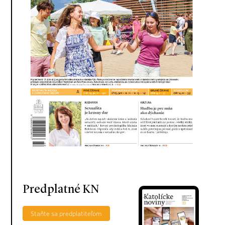
Predplatné KN
Staňte sa predplatiteľom