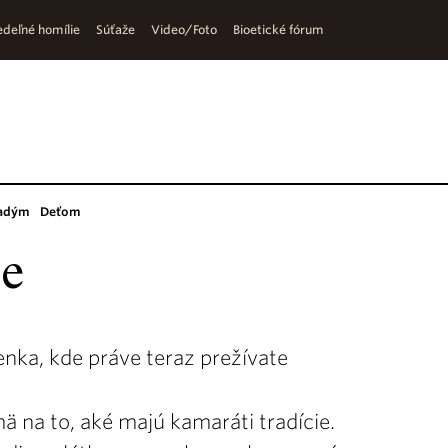
deľné homílie
Súťaže
Video/Foto
Bioetické fórum
adým
Deťom
e
nka, kde práve teraz prežívate
ä na to, aké majú kamaráti tradície.