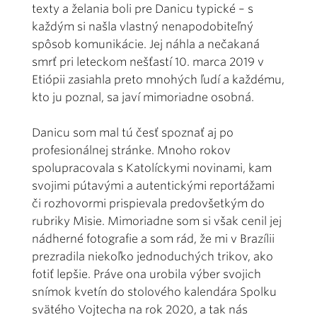
texty a želania boli pre Danicu typické – s
každým si našla vlastný nenapodobiteľný
spôsob komunikácie. Jej náhla a nečakaná
smrť pri leteckom nešťastí 10. marca 2019 v
Etiópii zasiahla preto mnohých ľudí a každému,
kto ju poznal, sa javí mimoriadne osobná.
Danicu som mal tú česť spoznať aj po
profesionálnej stránke. Mnoho rokov
spolupracovala s Katolíckymi novinami, kam
svojimi pútavými a autentickými reportážami
či rozhovormi prispievala predovšetkým do
rubriky Misie. Mimoriadne som si však cenil jej
nádherné fotografie a som rád, že mi v Brazílii
prezradila niekoľko jednoduchých trikov, ako
fotiť lepšie. Práve ona urobila výber svojich
snímok kvetín do stolového kalendára Spolku
svätého Vojtecha na rok 2020, a tak nás