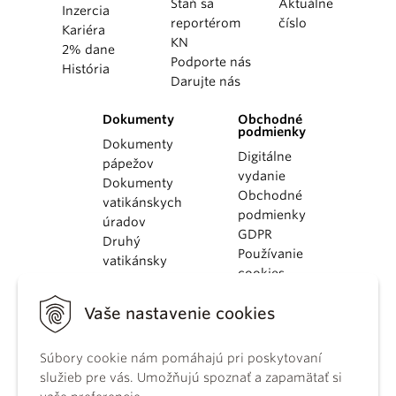
Staň sa
Aktuálne
Inzercia
reportérom
číslo
Kariéra
KN
2% dane
Podporte nás
História
Darujte nás
Dokumenty
Obchodné
podmienky
Dokumenty
Digitálne
pápežov
vydanie
Dokumenty
Obchodné
vatikánskych
podmienky
úradov
GDPR
Druhý
Používanie
vatikánsky
cookies
koncil
Dokumenty
Vaše nastavenie cookies
KBS
Kódex
Súbory cookie nám pomáhajú pri poskytovaní
kánonického
služieb pre vás. Umožňujú spoznať a zapamätať si
práva