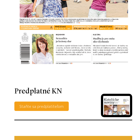
Predplatné KN
Staňte sa predplatiteľom