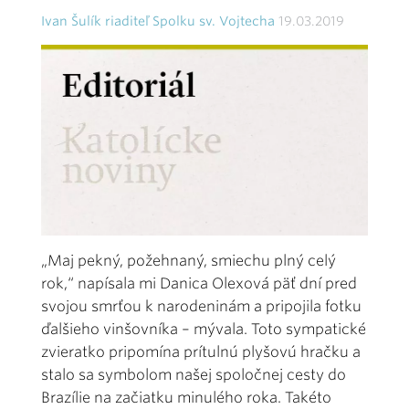
Ivan Šulík riaditeľ Spolku sv. Vojtecha
19.03.2019
„Maj pekný, požehnaný, smiechu plný celý
rok,“ napísala mi Danica Olexová päť dní pred
svojou smrťou k narodeninám a pripojila fotku
ďalšieho vinšovníka – mývala. Toto sympatické
zvieratko pripomína prítulnú plyšovú hračku a
stalo sa symbolom našej spoločnej cesty do
Brazílie na začiatku minulého roka. Takéto