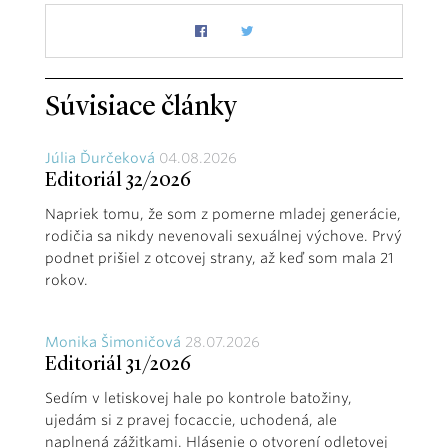
Súvisiace články
Júlia Ďurčeková
04.08.2026
Editoriál 32/2026
Napriek tomu, že som z pomerne mladej generácie,
rodičia sa nikdy nevenovali sexuálnej výchove. Prvý
podnet prišiel z otcovej strany, až keď som mala 21
rokov.
Monika Šimoničová
28.07.2026
Editoriál 31/2026
Sedím v letiskovej hale po kontrole batožiny,
ujedám si z pravej focaccie, uchodená, ale
naplnená zážitkami. Hlásenie o otvorení odletovej