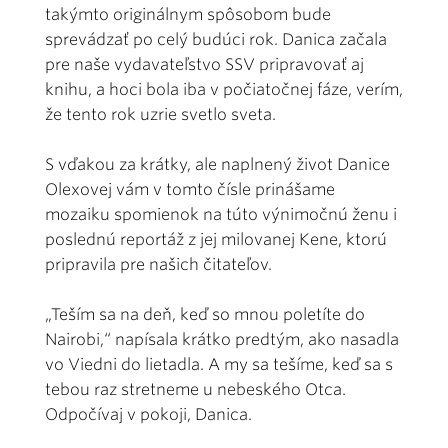
takýmto originálnym spôsobom bude
sprevádzať po celý budúci rok. Danica začala
pre naše vydavateľstvo SSV pripravovať aj
knihu, a hoci bola iba v počiatočnej fáze, verím,
že tento rok uzrie svetlo sveta.
S vďakou za krátky, ale naplnený život Danice
Olexovej vám v tomto čísle prinášame
mozaiku spomienok na túto výnimočnú ženu i
poslednú reportáž z jej milovanej Kene, ktorú
pripravila pre našich čitateľov.
„Teším sa na deň, keď so mnou poletíte do
Nairobi,“ napísala krátko predtým, ako nasadla
vo Viedni do lietadla. A my sa tešíme, keď sa s
tebou raz stretneme u nebeského Otca.
Odpočívaj v pokoji, Danica.