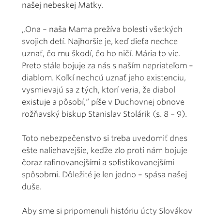
našej nebeskej Matky.
„Ona – naša Mama prežíva bolesti všetkých
svojich detí. Najhoršie je, keď dieťa nechce
uznať, čo mu škodí, čo ho ničí. Mária to vie.
Preto stále bojuje za nás s naším nepriateľom –
diablom. Koľkí nechcú uznať jeho existenciu,
vysmievajú sa z tých, ktorí veria, že diabol
existuje a pôsobí,“ píše v Duchovnej obnove
rožňavský biskup Stanislav Stolárik (s. 8 – 9).
Toto nebezpečenstvo si treba uvedomiť dnes
ešte naliehavejšie, keďže zlo proti nám bojuje
čoraz rafinovanejšími a sofistikovanejšími
spôsobmi. Dôležité je len jedno – spása našej
duše.
Aby sme si pripomenuli históriu úcty Slovákov