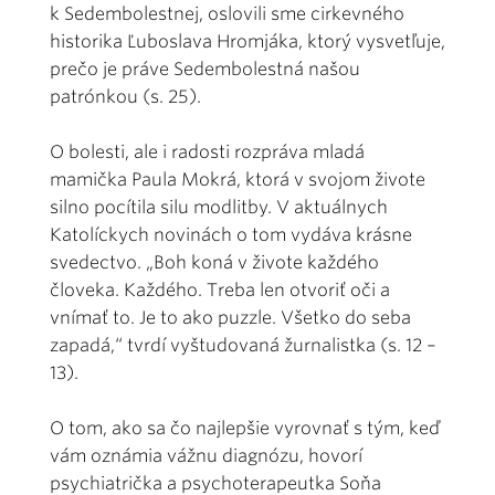
k Sedembolestnej, oslovili sme cirkevného
historika Ľuboslava Hromjáka, ktorý vysvetľuje,
prečo je práve Sedembolestná našou
patrónkou (s. 25).
O bolesti, ale i radosti rozpráva mladá
mamička Paula Mokrá, ktorá v svojom živote
silno pocítila silu modlitby. V aktuálnych
Katolíckych novinách o tom vydáva krásne
svedectvo. „Boh koná v živote každého
človeka. Každého. Treba len otvoriť oči a
vnímať to. Je to ako puzzle. Všetko do seba
zapadá,“ tvrdí vyštudovaná žurnalistka (s. 12 –
13).
O tom, ako sa čo najlepšie vyrovnať s tým, keď
vám oznámia vážnu diagnózu, hovorí
psychiatrička a psychoterapeutka Soňa