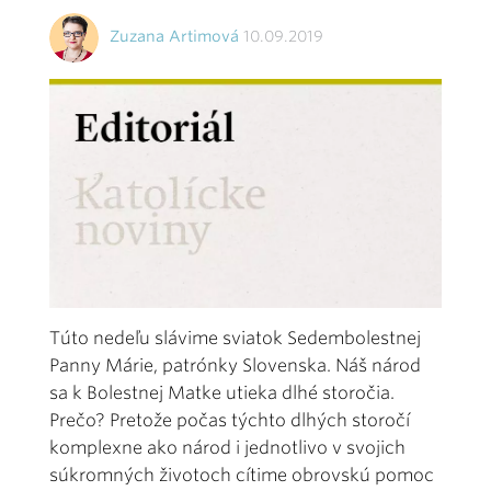
Zuzana Artimová
10.09.2019
Túto nedeľu slávime sviatok Sedembolestnej
Panny Márie, patrónky Slovenska. Náš národ
sa k Bolestnej Matke utieka dlhé storočia.
Prečo? Pretože počas týchto dlhých storočí
komplexne ako národ i jednotlivo v svojich
súkromných životoch cítime obrovskú pomoc