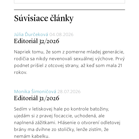
Súvisiace články
Júlia Ďurčeková
04.08.2026
Editoriál 32/2026
Napriek tomu, že som z pomerne mladej generácie,
rodičia sa nikdy nevenovali sexuálnej výchove. Prvý
podnet prišiel z otcovej strany, až keď som mala 21
rokov.
Monika Šimoničová
28.07.2026
Editoriál 31/2026
Sedím v letiskovej hale po kontrole batožiny,
ujedám si z pravej focaccie, uchodená, ale
naplnená zážitkami. Hlásenie o otvorení odletovej
brány ma dvihne zo stoličky, lenže zistím, že
nemám kabelku.