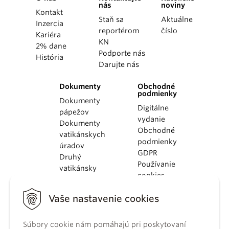
nás
noviny
Kontakt
Staň sa
Aktuálne
Inzercia
reportérom
číslo
Kariéra
KN
2% dane
Podporte nás
História
Darujte nás
Dokumenty
Obchodné
podmienky
Dokumenty
Digitálne
pápežov
vydanie
Dokumenty
Obchodné
vatikánskych
podmienky
úradov
GDPR
Druhý
Používanie
vatikánsky
cookies
koncil
Dokumenty
Vaše nastavenie cookies
KBS
Kódex
Súbory cookie nám pomáhajú pri poskytovaní
kánonického