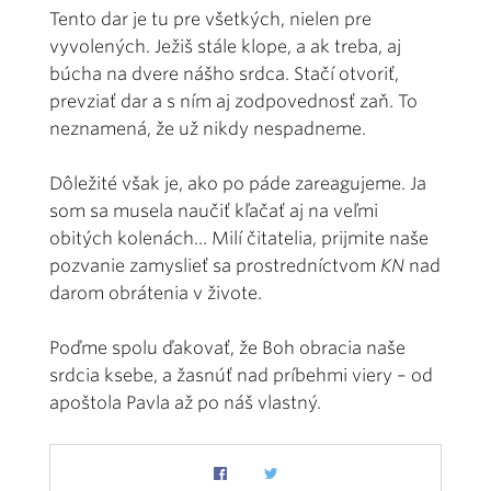
Tento dar je tu pre všetkých, nielen pre
vyvolených. Ježiš stále klope, a ak treba, aj
búcha na dvere nášho srdca. Stačí otvoriť,
prevziať dar a s ním aj zodpovednosť zaň. To
neznamená, že už nikdy nespadneme.
Dôležité však je, ako po páde zareagujeme. Ja
som sa musela naučiť kľačať aj na veľmi
obitých kolenách... Milí čitatelia, prijmite naše
pozvanie zamyslieť sa prostredníctvom
KN
nad
darom obrátenia v živote.
Poďme spolu ďakovať, že Boh obracia naše
srdcia ksebe, a žasnúť nad príbehmi viery – od
apoštola Pavla až po náš vlastný.