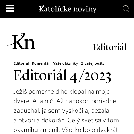
Editoriál
Editoriál
Komentár
Vaše otázniky
Z vašej pošty
Editoriál 4/2023
Ježiš pomerne dlho klopal na moje
dvere. A ja nič. Až napokon poriadne
zabúchal, ja som vyskočila, bežala
a otvorila dokorán. Celý svet sa v tom
okamihu zmenil. Všetko bolo dvakrát