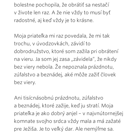
bolestne pochopila, že obrátiť sa nestačí
v živote len raz. A že nie vždy to musí byť
radostné, aj keď vždy je to krásne.
Moja priateľka mi raz povedala, že mi tak
trochu, v úvodzovkách, závidí to
dobrodružstvo, ktoré som zažila pri obrátení
na vieru. Ja som jej zasa „závidela“, že nikdy
bez viery nebola. Že nepoznala prázdnotu,
zúfalstvo a beznádej, aké môže zažiť človek
bez viery.
Ani tisícnásobnú prázdnotu, zúfalstvo
a beznádej, ktoré zažije, keď ju stratí. Moja
priateľka je ako dobrý anjel – v najvnútornejšej
komnate svojho srdca vždy mala a má zažaté
pre Ježiša. Je to veľký dar. Ale nemýľme sa.