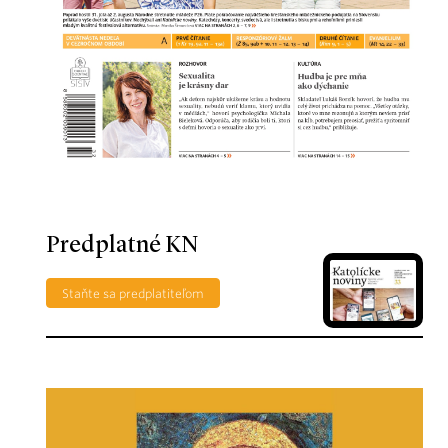
Predplatné KN
Staňte sa predplatiteľom