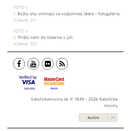
FOTO
Božiu silu vnímajú vo vzájomnej láske - fotogaléria
Videné: 211
FOTO
Prišlo nám do listárne v júli
Videné: 192
katolickenoviny.sk © 1849 - 2026 Katolícke
noviny
Archív