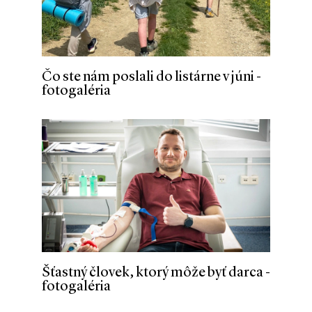
Čo ste nám poslali do listárne v júni -
fotogaléria
Šťastný človek, ktorý môže byť darca -
fotogaléria