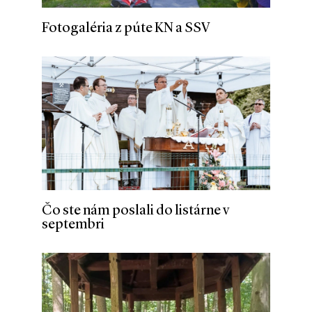
Fotogaléria z púte KN a SSV
Čo ste nám poslali do listárne v
septembri