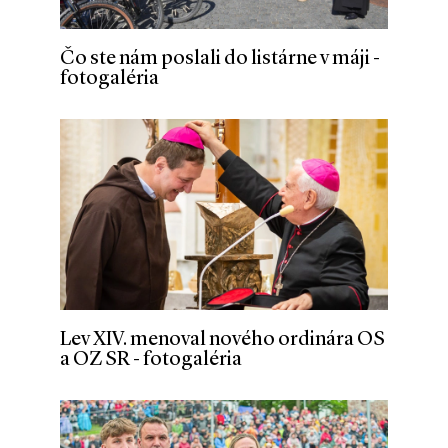
Čo ste nám poslali do listárne v máji -
fotogaléria
Lev XIV. menoval nového ordinára OS
a OZ SR - fotogaléria