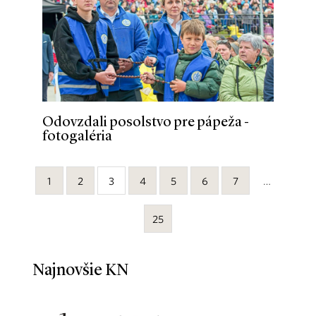
Odovzdali posolstvo pre pápeža -
fotogaléria
1
2
3
4
5
6
7
…
25
Najnovšie KN