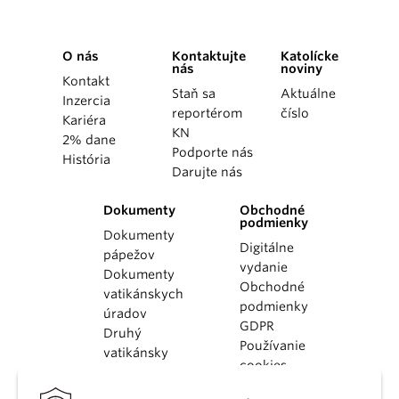
O nás
Kontaktujte
Katolícke
nás
noviny
Kontakt
Staň sa
Aktuálne
Inzercia
reportérom
číslo
Kariéra
KN
2% dane
Podporte nás
História
Darujte nás
Dokumenty
Obchodné
podmienky
Dokumenty
Digitálne
pápežov
vydanie
Dokumenty
Obchodné
vatikánskych
podmienky
úradov
GDPR
Druhý
Používanie
vatikánsky
cookies
koncil
Dokumenty