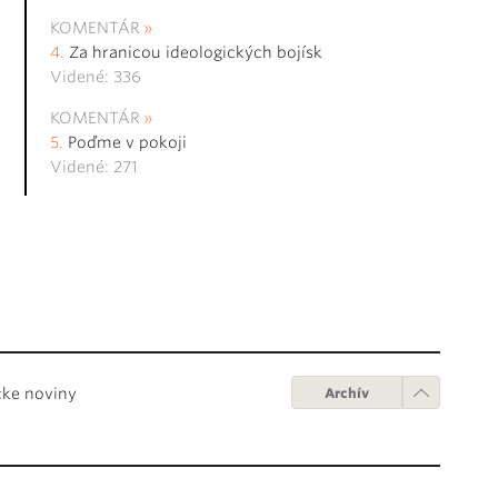
KOMENTÁR
Za hranicou ideologických bojísk
Videné: 336
KOMENTÁR
Poďme v pokoji
Videné: 271
cke noviny
Archív