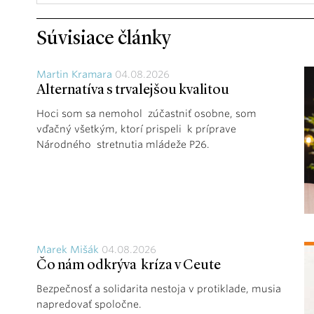
Súvisiace články
Martin Kramara
04.08.2026
Alternatíva s trvalejšou kvalitou
Hoci som sa nemohol zúčastniť osobne, som
vďačný všetkým, ktorí prispeli k príprave
Národného stretnutia mládeže P26.
Marek Mišák
04.08.2026
Čo nám odkrýva kríza v Ceute
Bezpečnosť a solidarita nestoja v protiklade, musia
napredovať spoločne.