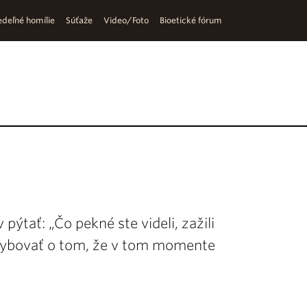
deľné homílie
Súťaže
Video/Foto
Bioetické fórum
ýtať: „Čo pekné ste videli, zažili
hybovať o tom, že v tom momente