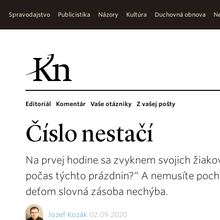
Spravodajstvo
Publicistika
Názory
Kultúra
Duchovná obnova
Ne
Editoriál
Komentár
Vaše otázniky
Z vašej pošty
Číslo nestačí
Na prvej hodine sa zvyknem svojich žiakov p
počas týchto prázdnin?“ A nemusíte poc
deťom slovná zásoba nechýba.
Jozef Kozák
02.09.2020