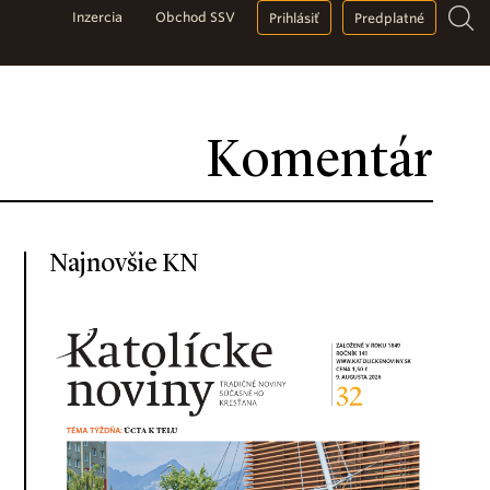
Inzercia
Obchod SSV
Prihlásiť
Predplatné
Komentár
Najnovšie KN