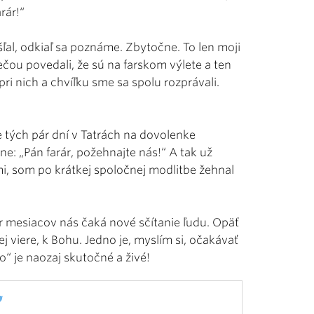
rár!“
ľal, odkiaľ sa poznáme. Zbytočne. To len moji
rečou povedali, že sú na farskom výlete a ten
 pri nich a chvíľku sme sa spolu rozprávali.
že tých pár dní v Tatrách na dovolenke
e: „Pán farár, požehnajte nás!“ A tak už
mi, som po krátkej spoločnej modlitbe žehnal
ár mesiacov nás čaká nové sčítanie ľudu. Opäť
viere, k Bohu. Jedno je, myslím si, očakávať
slo“ je naozaj skutočné a živé!