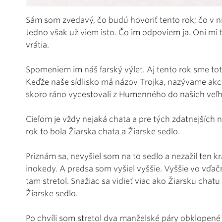
Sám som zvedavý, čo budú hovoriť tento rok; čo v ni
Jedno však už viem isto. Čo im odpoviem ja. Oni mi 
vrátia.
Spomeniem im náš farský výlet. Aj tento rok sme toti
Keďže naše sídlisko má názov Trojka, nazývame akc
skoro ráno vycestovali z Humenného do našich veľh
Cieľom je vždy nejaká chata a pre tých zdatnejších 
rok to bola Žiarska chata a Žiarske sedlo.
Priznám sa, nevyšiel som na to sedlo a nezažil ten k
inokedy. A predsa som vyšiel vyššie. Vyššie vo vďačn
tam stretol. Snažiac sa vidieť viac ako Žiarsku cha
Žiarske sedlo.
Po chvíli som stretol dva manželské páry obklopené 