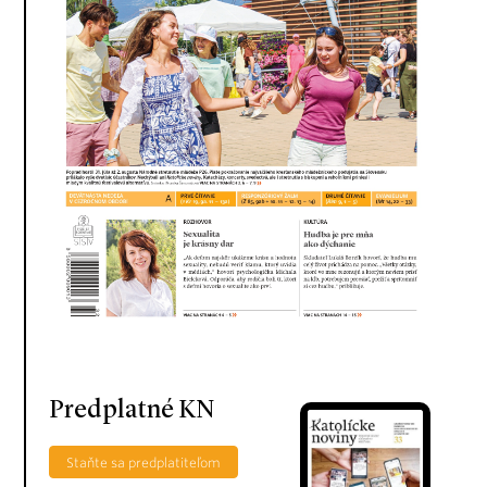
Predplatné KN
Staňte sa predplatiteľom