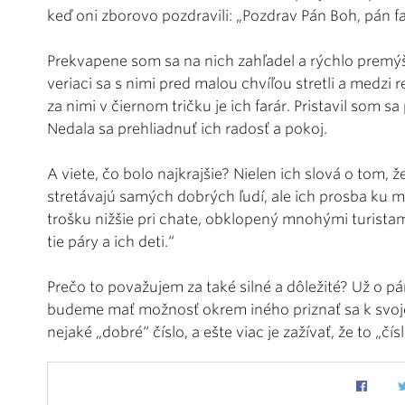
keď oni zborovo pozdravili: „Pozdrav Pán Boh, pán fa
Prekvapene som sa na nich zahľadel a rýchlo premýš
veriaci sa s nimi pred malou chvíľou stretli a medzi 
za nimi v čiernom tričku je ich farár. Pristavil som sa
Nedala sa prehliadnuť ich radosť a pokoj.
A viete, čo bolo najkrajšie? Nielen ich slová o tom, 
stretávajú samých dobrých ľudí, ale ich prosba ku mn
trošku nižšie pri chate, obklopený mnohými turista
tie páry a ich deti.“
Prečo to považujem za také silné a dôležité? Už o p
budeme mať možnosť okrem iného priznať sa k svojej 
nejaké „dobré“ číslo, a ešte viac je zažívať, že to „čí