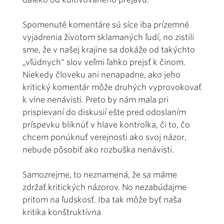
Spomenuté komentáre sú síce iba prízemné
vyjadrenia životom sklamaných ľudí, no zistili
sme, že v našej krajine sa dokáže od takýchto
„vľúdnych“ slov veľmi ľahko prejsť k činom.
Niekedy človeku ani nenapadne, ako jeho
kritický komentár môže druhých vyprovokovať
k vlne nenávisti. Preto by nám mala pri
prispievaní do diskusií ešte pred odoslaním
príspevku bliknúť v hlave kontrolka, či to, čo
chcem ponúknuť verejnosti ako svoj názor,
nebude pôsobiť ako rozbuška nenávisti.
Samozrejme, to neznamená, že sa máme
zdržať kritických názorov. No nezabúdajme
pritom na ľudskosť. Iba tak môže byť naša
kritika konštruktívna