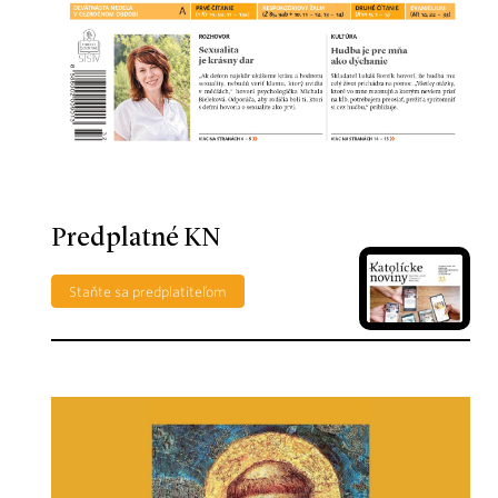
Predplatné KN
Staňte sa predplatiteľom