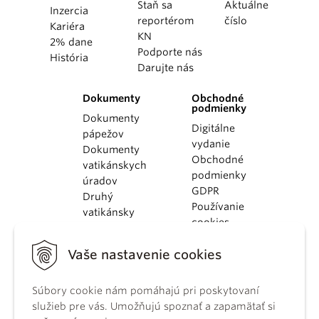
Staň sa
Aktuálne
Inzercia
reportérom
číslo
Kariéra
KN
2% dane
Podporte nás
História
Darujte nás
Dokumenty
Obchodné
podmienky
Dokumenty
Digitálne
pápežov
vydanie
Dokumenty
Obchodné
vatikánskych
podmienky
úradov
GDPR
Druhý
Používanie
vatikánsky
cookies
koncil
Dokumenty
Vaše nastavenie cookies
KBS
Kódex
Súbory cookie nám pomáhajú pri poskytovaní
kánonického
služieb pre vás. Umožňujú spoznať a zapamätať si
práva