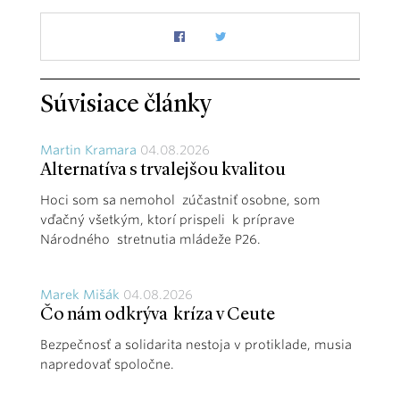
Súvisiace články
Martin Kramara
04.08.2026
Alternatíva s trvalejšou kvalitou
Hoci som sa nemohol zúčastniť osobne, som
vďačný všetkým, ktorí prispeli k príprave
Národného stretnutia mládeže P26.
Marek Mišák
04.08.2026
Čo nám odkrýva kríza v Ceute
Bezpečnosť a solidarita nestoja v protiklade, musia
napredovať spoločne.