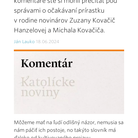
komentáre ste si mohli prečítať pod
správami o očakávaní prírastku
v rodine novinárov Zuzany Kovačič
Hanzelovej a Michala Kovačiča.
Ján Lauko
18.06.2024
Môžeme mať na ľudí odlišný názor, nemusia sa
nám páčiť ich postoje, no takýto slovník má
ďaleko od kultivovaného prejavu.