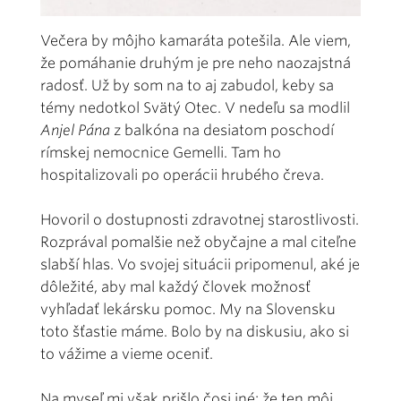
Večera by môjho kamaráta potešila. Ale viem,
že pomáhanie druhým je pre neho naozajstná
radosť. Už by som na to aj zabudol, keby sa
témy nedotkol Svätý Otec. V nedeľu sa modlil
Anjel Pána
z balkóna na desiatom poschodí
rímskej nemocnice Gemelli. Tam ho
hospitalizovali po operácii hrubého čreva.
Hovoril o dostupnosti zdravotnej starostlivosti.
Rozprával pomalšie než obyčajne a mal citeľne
slabší hlas. Vo svojej situácii pripomenul, aké je
dôležité, aby mal každý človek možnosť
vyhľadať lekársku pomoc. My na Slovensku
toto šťastie máme. Bolo by na diskusiu, ako si
to vážime a vieme oceniť.
Na myseľ mi však prišlo čosi iné: že ten môj