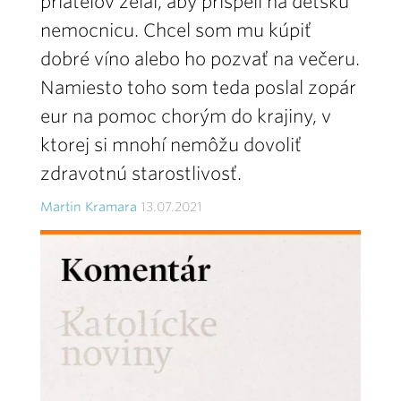
priateľov želal, aby prispeli na detskú
nemocnicu. Chcel som mu kúpiť
dobré víno alebo ho pozvať na večeru.
Namiesto toho som teda poslal zopár
eur na pomoc chorým do krajiny, v
ktorej si mnohí nemôžu dovoliť
zdravotnú starostlivosť.
Martin Kramara
13.07.2021