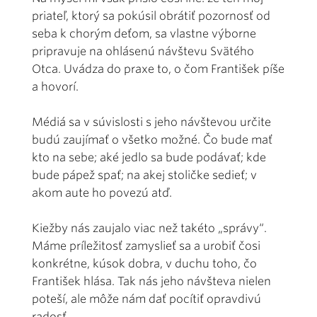
priateľ, ktorý sa pokúsil obrátiť pozornosť od
seba k chorým deťom, sa vlastne výborne
pripravuje na ohlásenú návštevu Svätého
Otca. Uvádza do praxe to, o čom František píše
a hovorí.
Médiá sa v súvislosti s jeho návštevou určite
budú zaujímať o všetko možné. Čo bude mať
kto na sebe; aké jedlo sa bude podávať; kde
bude pápež spať; na akej stoličke sedieť; v
akom aute ho povezú atď.
Kiežby nás zaujalo viac než takéto „správy“.
Máme príležitosť zamyslieť sa a urobiť čosi
konkrétne, kúsok dobra, v duchu toho, čo
František hlása. Tak nás jeho návšteva nielen
poteší, ale môže nám dať pocítiť opravdivú
radosť.