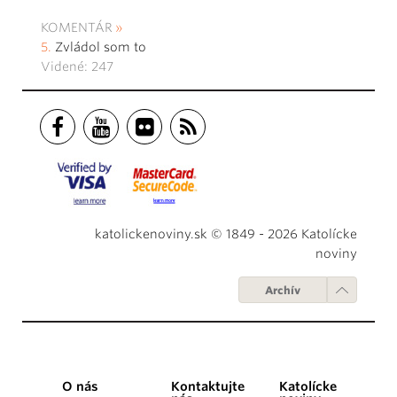
KOMENTÁR
Zvládol som to
Videné: 247
katolickenoviny.sk © 1849 - 2026 Katolícke
noviny
Archív
O nás
Kontaktujte
Katolícke