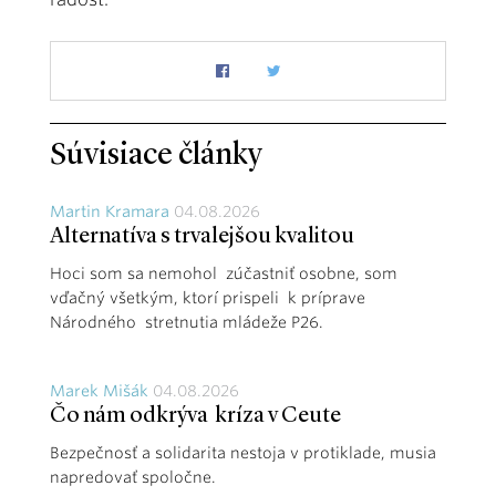
Súvisiace články
Martin Kramara
04.08.2026
Alternatíva s trvalejšou kvalitou
Hoci som sa nemohol zúčastniť osobne, som
vďačný všetkým, ktorí prispeli k príprave
Národného stretnutia mládeže P26.
Marek Mišák
04.08.2026
Čo nám odkrýva kríza v Ceute
Bezpečnosť a solidarita nestoja v protiklade, musia
napredovať spoločne.