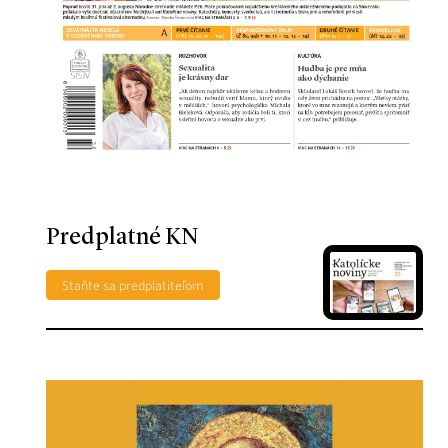
Predplatné KN
Staňte sa predplatiteľom