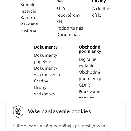
nás
noviny
Kontakt
Staň sa
Aktuálne
Inzercia
reportérom
číslo
Kariéra
KN
2% dane
Podporte nás
História
Darujte nás
Dokumenty
Obchodné
podmienky
Dokumenty
Digitálne
pápežov
vydanie
Dokumenty
Obchodné
vatikánskych
podmienky
úradov
GDPR
Druhý
Používanie
vatikánsky
cookies
koncil
Dokumenty
Vaše nastavenie cookies
KBS
Kódex
Súbory cookie nám pomáhajú pri poskytovaní
kánonického