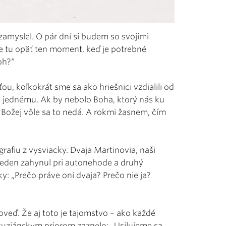
amyslel. O pár dní si budem so svojimi
e tu opäť ten moment, keď je potrebné
oh?“
ou, koľkokrát sme sa ako hriešnici vzdialili od
k jednému. Ak by nebolo Boha, ktorý nás ku
 Božej vôle sa to nedá. A rokmi žasnem, čím
rafiu z vysviacky. Dvaja Martinovia, naši
 Jeden zahynul pri autonehode a druhý
y: „Prečo práve oni dvaja? Prečo nie ja?
oveď. Že aj toto je tajomstvo – ako každé
tuziánskym priorom zaznelo: „Usilujeme sa