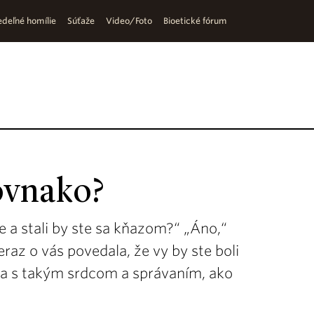
deľné homílie
Súťaže
Video/Foto
Bioetické fórum
rovnako?
e a stali by ste sa kňazom?“ „Áno,“
raz o vás povedala, že vy by ste boli
ža s takým srdcom a správaním, ako