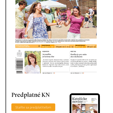
Predplatné KN
Staňte sa predplatiteľom