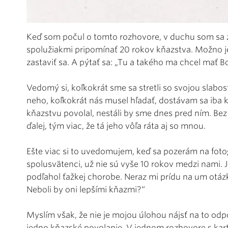
Keď som počul o tomto rozhovore, v duchu som sa z
spolužiakmi pripomínať 20 rokov kňazstva. Možno j
zastaviť sa. A pýtať sa: „Tu a takého ma chcel mať B
Vedomý si, koľkokrát sme sa stretli so svojou slabosť
neho, koľkokrát nás musel hľadať, dostávam sa iba 
kňazstvu povolal, nestáli by sme dnes pred ním. Bez
ďalej, tým viac, že tá jeho vôľa ráta aj so mnou.
Ešte viac si to uvedomujem, keď sa pozerám na fotog
spolusvätenci, už nie sú vyše 10 rokov medzi nami.
podľahol ťažkej chorobe. Neraz mi prídu na um otázk
Neboli by oni lepšími kňazmi?“
Myslím však, že nie je mojou úlohou nájsť na to odp
jedno kňazské povolanie. V jednom rozhovore s kar