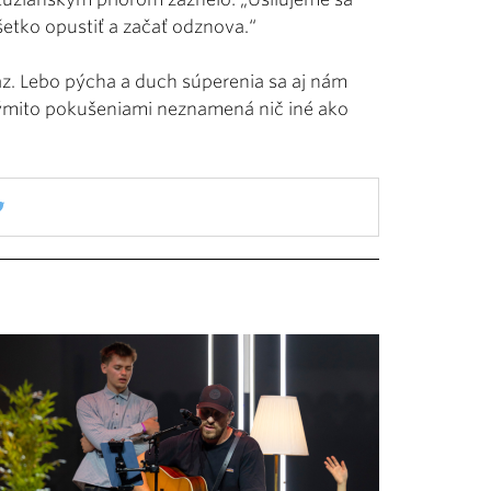
šetko opustiť a začať odznova.“
az. Lebo pýcha a duch súperenia sa aj nám
 týmito pokušeniami neznamená nič iné ako