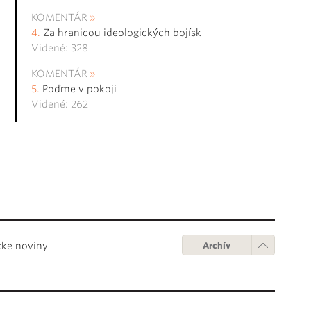
KOMENTÁR
Za hranicou ideologických bojísk
Videné: 328
KOMENTÁR
Poďme v pokoji
Videné: 262
cke noviny
Archív