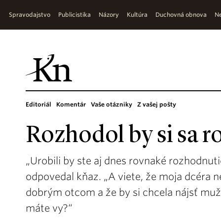
Spravodajstvo
Publicistika
Názory
Kultúra
Duchovná obnova
Ne
Editoriál
Komentár
Vaše otázniky
Z vašej pošty
Rozhodol by si sa 
„Urobili by ste aj dnes rovnaké rozhodnuti
odpovedal kňaz. „A viete, že moja dcéra ne
dobrým otcom a že by si chcela nájsť mu
máte vy?“