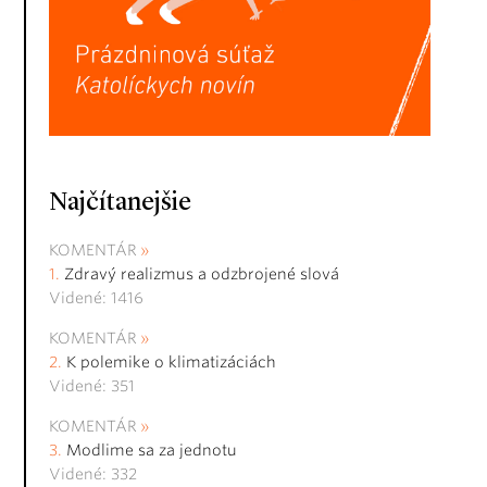
Najčítanejšie
KOMENTÁR
Zdravý realizmus a odzbrojené slová
Videné: 1416
KOMENTÁR
K polemike o klimatizáciách
Videné: 351
KOMENTÁR
Modlime sa za jednotu
Videné: 332