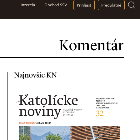
Inzercia
Obchod SSV
Prihlásiť
Predplatné
Komentár
Najnovšie KN