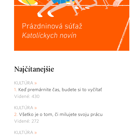
Najčítanejšie
KULTÚRA
Keď premárnite čas, budete si to vyčítať
Videné: 430
KULTÚRA
Všetko je o tom, či milujete svoju prácu
Videné: 272
KULTÚRA