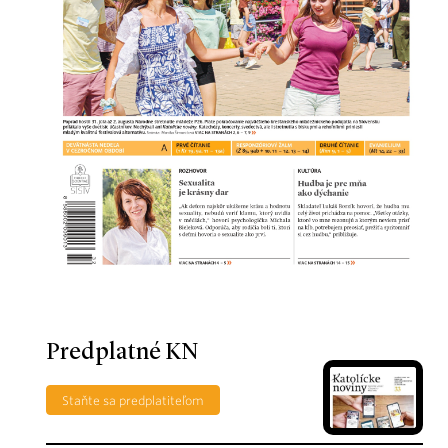
Predplatné KN
Staňte sa predplatiteľom