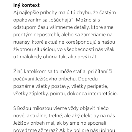
Iný kontext
Aj najlepšie príbehy majú tú chybu, že častým
opakovaním sa „ošúchajú“. Možno si s
odstupom času všimneme detaily, ktoré sme
predtým nepostrehli, alebo sa zameriame na
nuansy, ktoré aktuálne korešpondujú s našou
životnou situáciou, vo všeobecnosti nás však
už málokedy ohúria tak, ako prvýkrát.
Žiaľ, katolíkom sa to môže stať aj pri čítaní či
počúvaní Ježišovho príbehu. Dopredu
poznáme všetky postavy, všetky peripetie,
všetky zápletky, pointu, dokonca interpretácie.
S Božou milosťou vieme vždy objaviť niečo
nové, aktuálne, trefné; ale aký efekt by na nás
Ježišov príbeh mal, ak by sme ho spoznali
povedzme až teraz? Ak by bol pre nás úplnou