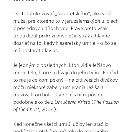
Dal totiž ukrižovať „Nazaretského“, ako volá
muža, pre ktorého to v jeruzalemských uliciach
v posledných dňoch vrie. Práve preto však
treba držať pri kríži prísnejšiu stráž a hlavne
dozrieť na to, kedy Nazaretský umrie – o čo sa
má postarať Clavius.
Je jedným z posledných, ktorí vidia Ježišovo
mŕtve telo, ktorí sa dívajú do jeho tváre. Pohľad
to nie je celkom pekný – na citlivejších divákov
môžu niektoré zábery umierania Ježiša a
mužov, ktorí boli odsúdení s ním, pôsobiť
podobne ako tie z
Umučenia Krista
(
The Passion
of the Christ
, 2004).
Keď konečne všetci umrú, už by len stačilo
hodiť Nazaretského mŕtvolu do masového