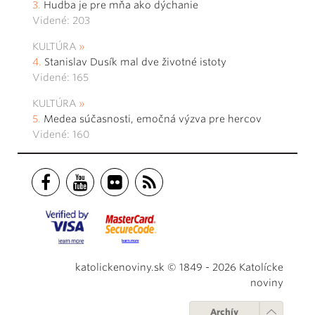
Hudba je pre mňa ako dýchanie
Videné: 203
KULTÚRA
Stanislav Dusík mal dve životné istoty
Videné: 165
KULTÚRA
Medea súčasnosti, emočná výzva pre hercov
Videné: 160
katolickenoviny.sk © 1849 - 2026 Katolícke
noviny
Archív