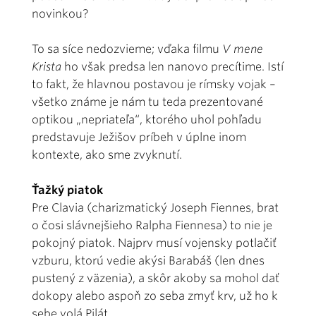
novinkou?
To sa síce nedozvieme; vďaka filmu
V mene
Krista
ho však predsa len nanovo precítime. Istí
to fakt, že hlavnou postavou je rímsky vojak –
všetko známe je nám tu teda prezentované
optikou „nepriateľa“, ktorého uhol pohľadu
predstavuje Ježišov príbeh v úplne inom
kontexte, ako sme zvyknutí.
Ťažký piatok
Pre Clavia (charizmatický Joseph Fiennes, brat
o čosi slávnejšieho Ralpha Fiennesa) to nie je
pokojný piatok. Najprv musí vojensky potlačiť
vzburu, ktorú vedie akýsi Barabáš (len dnes
pustený z väzenia), a skôr akoby sa mohol dať
dokopy alebo aspoň zo seba zmyť krv, už ho k
sebe volá Pilát.