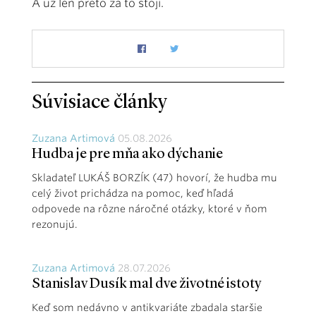
A už len preto za to stojí.
Súvisiace články
Zuzana Artimová
05.08.2026
Hudba je pre mňa ako dýchanie
Skladateľ LUKÁŠ BORZÍK (47) hovorí, že hudba mu
celý život prichádza na pomoc, keď hľadá
odpovede na rôzne náročné otázky, ktoré v ňom
rezonujú.
Zuzana Artimová
28.07.2026
Stanislav Dusík mal dve životné istoty
Keď som nedávno v antikvariáte zbadala staršie