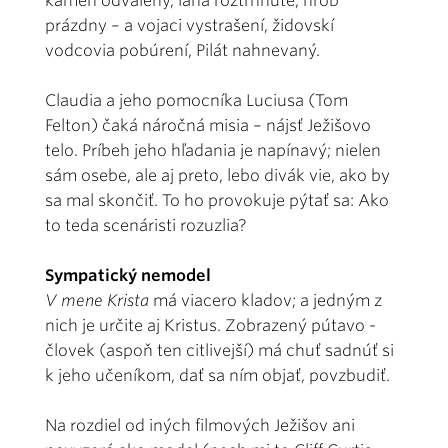
kameň odvalený, laná roztrhnuté, hrob
prázdny – a vojaci vystrašení, židovskí
vodcovia pobúrení, Pilát nahnevaný.
Claudia a jeho pomocníka Luciusa (Tom
Felton) čaká náročná misia – nájsť Ježišovo
telo. Príbeh jeho hľadania je napínavý; nielen
sám osebe, ale aj preto, lebo divák vie, ako by
sa mal skončiť. To ho provokuje pýtať sa: Ako
to teda scenáristi rozuzlia?
Sympatický nemodel
V mene Krista
má viacero kladov; a jedným z
nich je určite aj Kristus. Zobrazený pútavo -
človek (aspoň ten citlivejší) má chuť sadnúť si
k jeho učeníkom, dať sa ním objať, povzbudiť.
Na rozdiel od iných filmových Ježišov ani