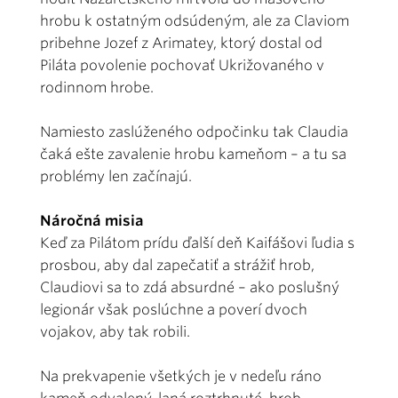
hrobu k ostatným odsúdeným, ale za Claviom
pribehne Jozef z Arimatey, ktorý dostal od
Piláta povolenie pochovať Ukrižovaného v
rodinnom hrobe.
Namiesto zaslúženého odpočinku tak Claudia
čaká ešte zavalenie hrobu kameňom – a tu sa
problémy len začínajú.
Náročná misia
Keď za Pilátom prídu ďalší deň Kaifášovi ľudia s
prosbou, aby dal zapečatiť a strážiť hrob,
Claudiovi sa to zdá absurdné – ako poslušný
legionár však poslúchne a poverí dvoch
vojakov, aby tak robili.
Na prekvapenie všetkých je v nedeľu ráno