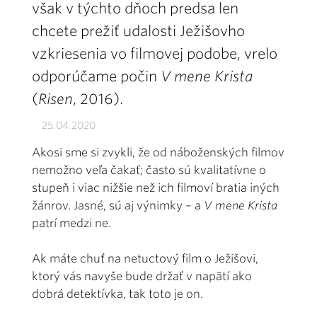
však v týchto dňoch predsa len
chcete prežiť udalosti Ježišovho
vzkriesenia vo filmovej podobe, vrelo
odporúčame počin
V mene Krista
(
Risen
, 2016).
25.04.2020
Akosi sme si zvykli, že od náboženských filmov
nemožno veľa čakať; často sú kvalitatívne o
stupeň i viac nižšie než ich filmoví bratia iných
žánrov. Jasné, sú aj výnimky – a
V mene Krista
patrí medzi ne.
Ak máte chuť na netuctový film o Ježišovi,
ktorý vás navyše bude držať v napätí ako
dobrá detektívka, tak toto je on.