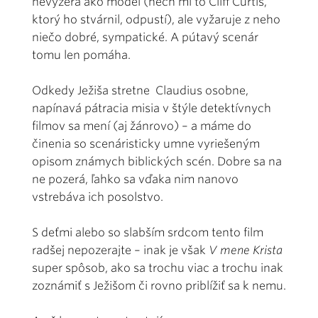
nevyzerá ako model (nech mi to Cliff Curtis,
ktorý ho stvárnil, odpustí), ale vyžaruje z neho
niečo dobré, sympatické. A pútavý scenár
tomu len pomáha.
Odkedy Ježiša stretne Claudius osobne,
napínavá pátracia misia v štýle detektívnych
filmov sa mení (aj žánrovo) – a máme do
činenia so scenáristicky umne vyriešeným
opisom známych biblických scén. Dobre sa na
ne pozerá, ľahko sa vďaka nim nanovo
vstrebáva ich posolstvo.
S deťmi alebo so slabším srdcom tento film
radšej nepozerajte – inak je však
V mene Krista
super spôsob, ako sa trochu viac a trochu inak
zoznámiť s Ježišom či rovno priblížiť sa k nemu.