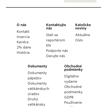
O nás
Kontaktujte
Katolícke
nás
noviny
Kontakt
Staň sa
Aktuálne
Inzercia
reportérom
číslo
Kariéra
KN
2% dane
Podporte nás
História
Darujte nás
Dokumenty
Obchodné
podmienky
Dokumenty
Digitálne
pápežov
vydanie
Dokumenty
Obchodné
vatikánskych
podmienky
úradov
GDPR
Druhý
Používanie
vatikánsky