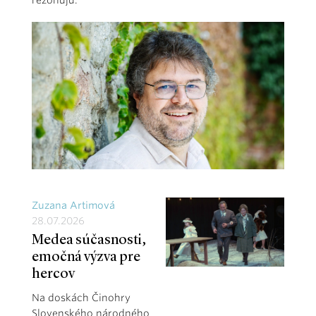
rezonujú.
Zuzana Artimová
28.07.2026
Medea súčasnosti,
emočná výzva pre
hercov
Na doskách Činohry
Slovenského národného