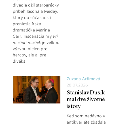
divadla ožil starogrécky
príbeh Iásona a Medey,
ktorý do súčasnosti
preniesla írska
dramatička Marina
Carr. Inscenácia hry
Pri
močiari mačiek
je veľkou
výzvou nielen pre
hercov, ale aj pre
diváka.
Zuzana Artimová
28.07.2026
Stanislav Dusík
mal dve životné
istoty
Keď som nedávno v
antikvariáte zbadala