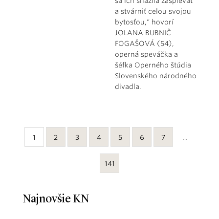
sa ich snažila zaspievať
a stvárniť celou svojou
bytosťou,“ hovorí
JOLANA BUBNIČ
FOGAŠOVÁ (54),
operná speváčka a
šéfka Operného štúdia
Slovenského národného
divadla.
1
2
3
4
5
6
7
…
141
Najnovšie KN