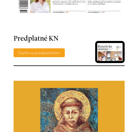
Predplatné KN
Staňte sa predplatiteľom