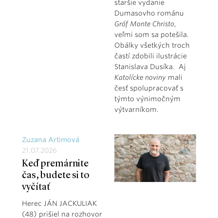
staršie vydanie
Dumasovho románu
Gróf Monte Christo
,
veľmi som sa potešila.
Obálky všetkých troch
častí zdobili ilustrácie
Stanislava Dusíka. Aj
Katolícke noviny
mali
česť spolupracovať s
týmto výnimočným
výtvarníkom.
Zuzana Artimová
21.07.2026
Keď premárnite
čas, budete si to
vyčítať
Herec JÁN JACKULIAK
(48) prišiel na rozhovor