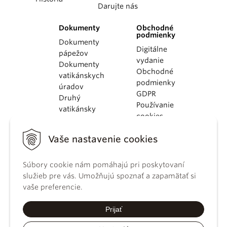
Darujte nás
Dokumenty
Obchodné
podmienky
Dokumenty
Digitálne
pápežov
vydanie
Dokumenty
Obchodné
vatikánskych
podmienky
úradov
GDPR
Druhý
Používanie
vatikánsky
cookies
koncil
Dokumenty
Vaše nastavenie cookies
KBS
Kódex
Súbory cookie nám pomáhajú pri poskytovaní
kánonického
služieb pre vás. Umožňujú spoznať a zapamätať si
práva
vaše preferencie.
Katechizmus
Katolíckej
Prijať
cirkvi