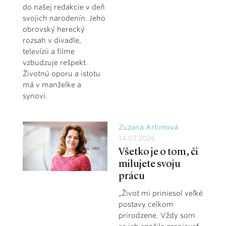
do našej redakcie v deň
svojich narodenín. Jeho
obrovský herecký
rozsah v divadle,
televízii a filme
vzbudzuje rešpekt.
Životnú oporu a istotu
má v manželke a
synovi.
Zuzana Artimová
14.07.2026
Všetko je o tom, či
milujete svoju
prácu
„Život mi priniesol veľké
postavy celkom
prirodzene. Vždy som