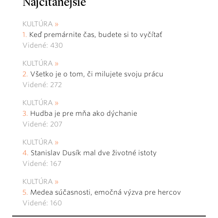
Najčítanejšie
KULTÚRA
Keď premárnite čas, budete si to vyčítať
Videné: 430
KULTÚRA
Všetko je o tom, či milujete svoju prácu
Videné: 272
KULTÚRA
Hudba je pre mňa ako dýchanie
Videné: 207
KULTÚRA
Stanislav Dusík mal dve životné istoty
Videné: 167
KULTÚRA
Medea súčasnosti, emočná výzva pre hercov
Videné: 160