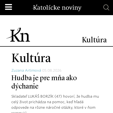
Kultúra
Kultúra
Zuzana Artimová
05.08.2026
Hudba je pre mňa ako
dýchanie
Skladateľ LUKÁŠ BORZÍK (47) hovorí, že hudba mu
celý život prichádza na pomoc, keď hľadá
odpovede na rôzne náročné otázky, ktoré v ňom