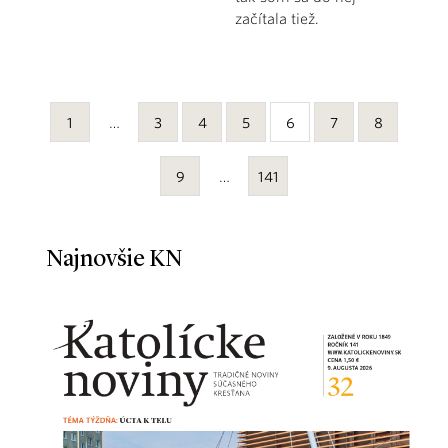
začítala tiež.
1
…
3
4
5
6
7
8
9
…
141
Najnovšie KN