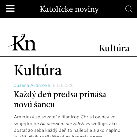
Kultúra
Kultúra
Zuzana Artimová
18.03.2026
Každý deň predsa prináša
novú šancu
Americký spisovateľ a filantrop Chris Lowney vo
svojej knihe
Na dnešnom dni záleží
vysvetľuje, ako
dostať zo seba každý deň to najlepšie a ako naplno