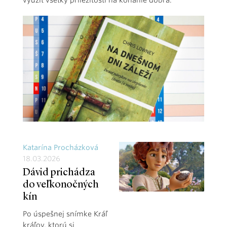
využiť všetky príležitosti na konanie dobra.
Katarína Procházková
18.03.2026
Dávid prichádza
do veľkonočných
kín
Po úspešnej snímke Kráľ
kráľov, ktorú si