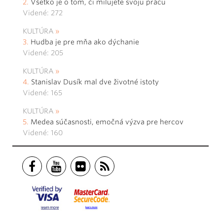
Všetko je o tom, či milujete svoju prácu
Videné: 272
KULTÚRA
Hudba je pre mňa ako dýchanie
Videné: 205
KULTÚRA
Stanislav Dusík mal dve životné istoty
Videné: 165
KULTÚRA
Medea súčasnosti, emočná výzva pre hercov
Videné: 160