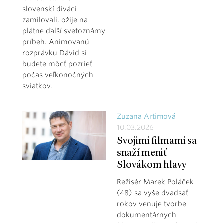
slovenskí diváci
zamilovali, ožije na
plátne ďalší svetoznámy
príbeh. Animovanú
rozprávku Dávid si
budete môcť pozrieť
počas veľkonočných
sviatkov.
Zuzana Artimová
10.03.2026
Svojimi filmami sa
snaží meniť
Slovákom hlavy
Režisér Marek Poláček
(48) sa vyše dvadsať
rokov venuje tvorbe
dokumentárnych