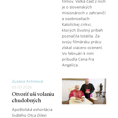
filmov. Veľká časť z nich
je o slovenských
misionároch v zahraničí
a osobnostiach
Katolíckej cirkvi,
ktorých životný príbeh
poznačila totalita. Za
svoju filmársku prácu
získal viacero ocenení.
Vo februári k nim
pribudla Cena Fra
Angelica.
Zuzana Artimová
05.03.2026
Otvoriť uši volaniu
chudobných
Apoštolská exhortácia
Svätého Otca
Dilexi