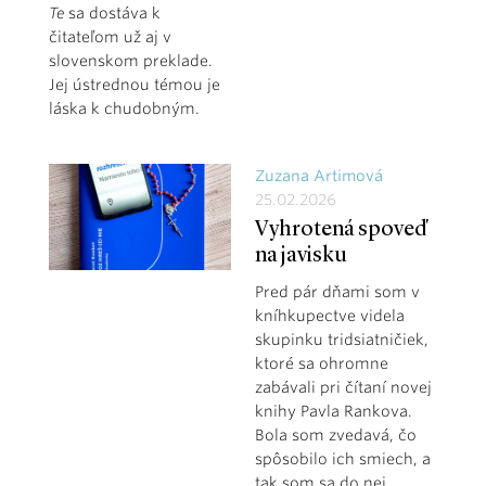
Te
sa dostáva k
čitateľom už aj v
slovenskom preklade.
Jej ústrednou témou je
láska k chudobným.
Zuzana Artimová
25.02.2026
Vyhrotená spoveď
na javisku
Pred pár dňami som v
kníhkupectve videla
skupinku tridsiatničiek,
ktoré sa ohromne
zabávali pri čítaní novej
knihy Pavla Rankova.
Bola som zvedavá, čo
spôsobilo ich smiech, a
tak som sa do nej