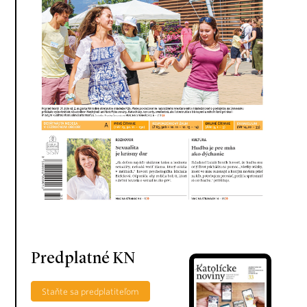
Predplatné KN
Staňte sa predplatiteľom