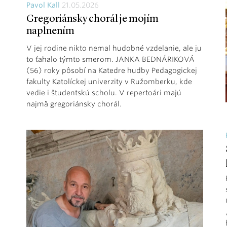
Pavol Kall
21.05.2026
Gregoriánsky chorál je mojím
naplnením
V jej rodine nikto nemal hudobné vzdelanie, ale ju
to ťahalo týmto smerom. JANKA BEDNÁRIKOVÁ
(56) roky pôsobí na Katedre hudby Pedagogickej
fakulty Katolíckej univerzity v Ružomberku, kde
vedie i študentskú scholu. V repertoári majú
najmä gregoriánsky chorál.