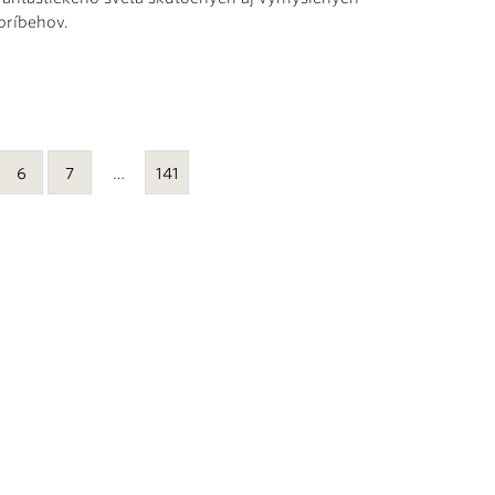
príbehov.
6
7
…
141