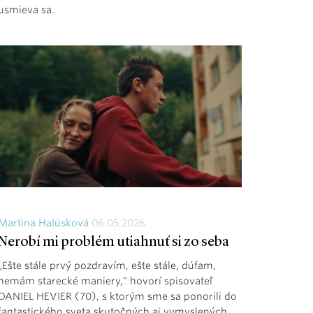
usmieva sa.
Martina Halúsková
06.05.2026
Nerobí mi problém utiahnuť si zo seba
„Ešte stále prvý pozdravím, ešte stále, dúfam,
nemám starecké maniery,“ hovorí spisovateľ
DANIEL HEVIER (70), s ktorým sme sa ponorili do
fantastického sveta skutočných aj vymyslených