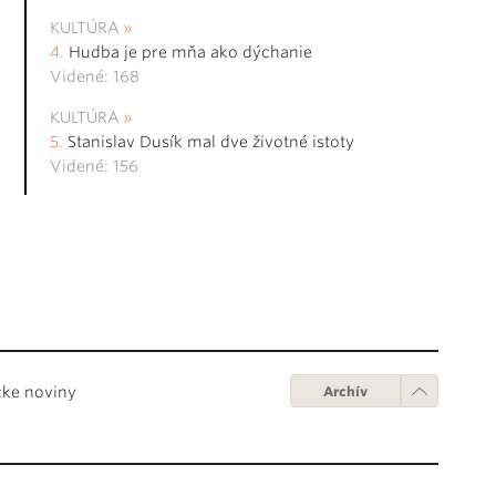
KULTÚRA
Hudba je pre mňa ako dýchanie
Videné: 168
KULTÚRA
Stanislav Dusík mal dve životné istoty
Videné: 156
cke noviny
Archív