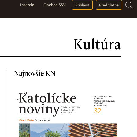
Inzercia
Obchod SSV
Prihlásiť
Predplatné
Kultúra
Najnovšie KN