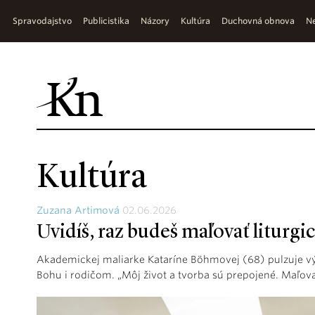
Spravodajstvo
Publicistika
Názory
Kultúra
Duchovná obnova
Ne
Kultúra
Zuzana Artimová
02.06.2026
Uvidíš, raz budeš maľovať liturgi
Akademickej maliarke Kataríne Böhmovej (68) pulzuje výt
Bohu i rodičom. „Môj život a tvorba sú prepojené. Maľova