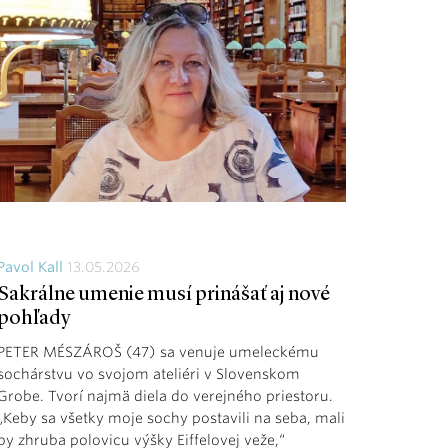
Pavol Kall
13.05.2026
Sakrálne umenie musí prinášať aj nové
pohľady
PETER MÉSZÁROŠ (47) sa venuje umeleckému
sochárstvu vo svojom ateliéri v Slovenskom
Grobe. Tvorí najmä diela do verejného priestoru.
„Keby sa všetky moje sochy postavili na seba, mali
by zhruba polovicu výšky Eiffelovej veže,“