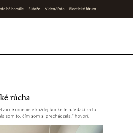
deľné homílie
Súťaže
Video/Foto
Bioetické fórum
cké rúcha
varné umenie v každej bunke tela. Vďačí za to
la som to, čím som si prechádzala,“ hovorí.