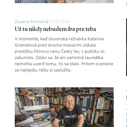
Zuzana Artimová
13.05.2026
Už tu nikdy nebudem iba pre teba
V momente, keď slovenská režisérka Katarína
Gramatová pred dvoma mesiacmi získala
prestížnu filmovú cenu Český lev, v publiku to
zašumelo. Zdalo sa, že ani samotná laureátka
nemohla uveriť tomu, čo sa stalo. Pritom ocenenie
za najlepšiu réžiu si zaslúžila.