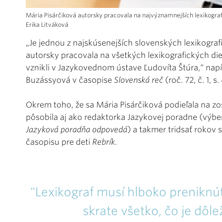
Mária Pisárčiková autorsky pracovala na najvýznamnejších lexikografi
Erika Litváková
„Je jednou z najskúsenejších slovenských lexikografie
autorsky pracovala na všetkých lexikografických die
vznikli v Jazykovednom ústave Ľudovíta Štúra,“ napí
Buzássyová v časopise
Slovenská reč
(roč. 72, č. 1, s
Okrem toho, že sa Mária Pisárčiková podieľala na z
pôsobila aj ako redaktorka Jazykovej poradne (výber z
Jazyková poradňa odpovedá
) a takmer tridsať rokov 
časopisu pre deti
Rebrík
.
"Lexikograf musí hlboko preniknúť
skrate všetko, čo je dôl