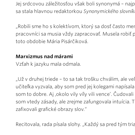
Jej srdcovou záležitosťou však boli synonymá – najp
sa stala hlavnou redaktorkou
Synonymického slovníka
„Robili sme ho s kolektívom, ktorý sa dosť často men
pracovníci sa musia vždy zapracovať. Musela robiť p
toto obdobie Mária Pisárčiková.
Marxizmus nad márami
Vzťah k jazyku mala odmala.
„Už v druhej triede – to sa tak trošku chválim, ale 
učiteľka vyzvala, aby som pred jej kolegami napísala 
som to dobre. Aj ‚okolo vily víly vili vence’. Čudova
som vtedy zásady, ale zrejme zafungovala intuícia. T
zafixovali grafické obrazy slov.“
Recitovala, rada písala slohy. „Každý sa pred tým tria