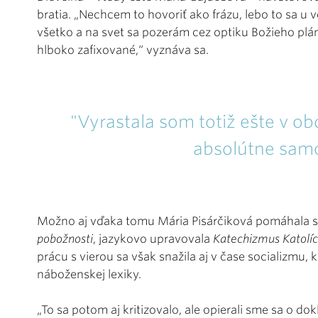
bratia. „Nechcem to hovoriť ako frázu, lebo to sa u v
všetko a na svet sa pozerám cez optiku Božieho plánu.
hlboko zafixované,“ vyznáva sa.
"Vyrastala som totiž ešte v ob
absolútne sam
Možno aj vďaka tomu Mária Pisárčiková pomáhala s
pobožnosti
, jazykovo upravovala
Katechizmus Katolíc
prácu s vierou sa však snažila aj v čase socializmu, 
náboženskej lexiky.
„To sa potom aj kritizovalo, ale opierali sme sa o do