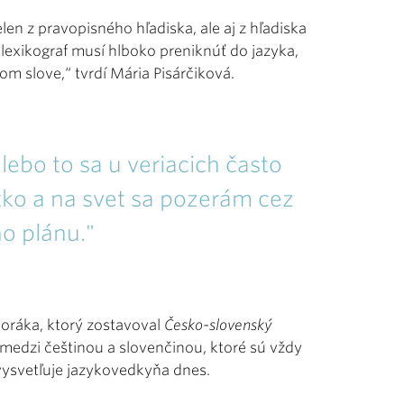
len z pravopisného hľadiska, ale aj z hľadiska
 lexikograf musí hlboko preniknúť do jazyka,
nom slove,“ tvrdí Mária Pisárčiková.
lebo to sa u veriacich často
tko a na svet sa pozerám cez
o plánu."
oráka, ktorý zostavoval
Česko-slovenský
 medzi češtinou a slovenčinou, ktoré sú vždy
 vysvetľuje jazykovedkyňa dnes.