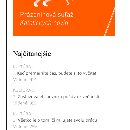
Najčítanejšie
KULTÚRA
Keď premárnite čas, budete si to vyčítať
Videné: 414
KULTÚRA
Zostavovateľ spevníka počúva z večnosti
Videné: 355
KULTÚRA
Všetko je o tom, či milujete svoju prácu
Videné: 259