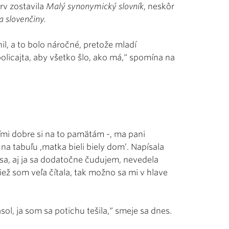
rv zostavila
Malý synonymický slovník
, neskôr
 slovenčiny.
il, a to bolo náročné, pretože mladí
olicajta, aby všetko šlo, ako má,“ spomína na
veľmi dobre si na to pamätám -, ma pani
na tabuľu ‚matka bieli biely dom’. Napísala
li sa, aj ja sa dodatočne čudujem, nevedela
iež som veľa čítala, tak možno sa mi v hlave
sol, ja som sa potichu tešila,“ smeje sa dnes.