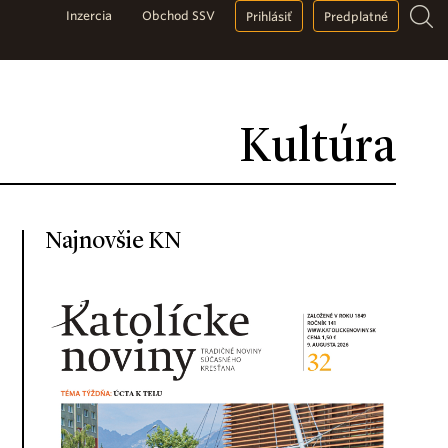
Inzercia
Obchod SSV
Prihlásiť
Predplatné
Kultúra
Najnovšie KN