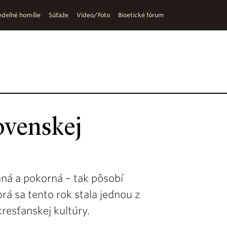
deľné homílie
Súťaže
Video/Foto
Bioetické fórum
ovenskej
ná a pokorná – tak pôsobí
rá sa tento rok stala jednou z
kresťanskej kultúry.