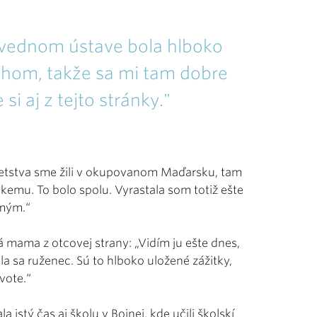
ovednom ústave bola hlboko
rchom, takže sa mi tam dobre
i aj z tejto stránky."
detstva sme žili v okupovanom Maďarsku, tam
ckemu. To bolo spolu. Vyrastala som totiž ešte
jmým.“
 mama z otcovej strany: „Vidím ju ešte dnes,
la sa ruženec. Sú to hlboko uložené zážitky,
vote.“
istý čas aj školu v Bojnej, kde učili školskí