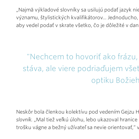
„Najmä výkladové slovníky sa usilujú podať jazyk nie
významu, štylistických kvalifikátorov... Jednoducho,
aby vedel podať v skrate všetko, čo je dôležité v da
"Nechcem to hovoriť ako frázu, 
stáva, ale viere podriaďujem vše
optiku Božieh
Neskôr bola členkou kolektívu pod vedením Gejzu H
slovník.
„Mal tiež veľkú úlohu, lebo ukazoval hranice
trošku vágne a bežný užívateľ sa nevie orientovať,“