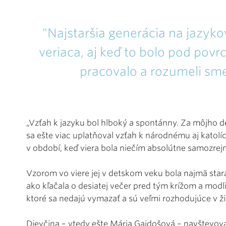
"Najstaršia generácia na jazyk
veriaca, aj keď to bolo pod pov
pracovalo a rozumeli sme s
„Vzťah k jazyku bol hlboký a spontánny. Za môjho 
sa ešte viac uplatňoval vzťah k národnému aj katolí
v období, keď viera bola niečím absolútne samozre
Vzorom vo viere jej v detskom veku bola najmä stará
ako kľačala o desiatej večer pred tým krížom a modli
ktoré sa nedajú vymazať a sú veľmi rozhodujúce v ži
Dievčina – vtedy ešte Mária Gajdošová – navštevovala 