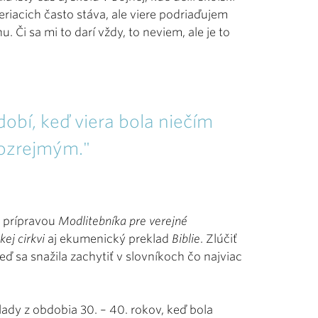
eriacich často stáva, ale viere podriaďujem
 Či sa mi to darí vždy, to neviem, ale je to
dobí, keď viera bola niečím
ozrejmým."
 prípravou
Modlitebníka pre verejné
kej cirkvi
aj ekumenický preklad
Biblie
. Zlúčiť
keď sa snažila zachytiť v slovníkoch čo najviac
klady z obdobia 30. – 40. rokov, keď bola