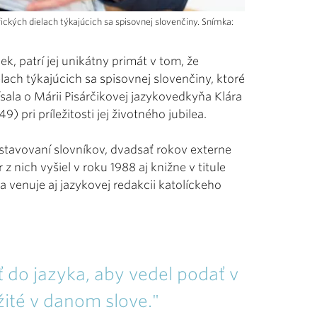
ckých dielach týkajúcich sa spisovnej slovenčiny. Snímka:
k, patrí jej unikátny primát v tom, že
lach týkajúcich sa spisovnej slovenčiny, ktoré
sala o Márii Pisárčikovej jazykovedkyňa Klára
. 49) pri príležitosti jej životného jubilea.
ostavovaní slovníkov, dvadsať rokov externe
 nich vyšiel v roku 1988 aj knižne v titule
sa venuje aj jazykovej redakcii katolíckeho
 do jazyka, aby vedel podať v
ežité v danom slove."