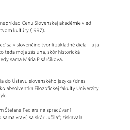
, napríklad Cenu Slovenskej akadémie vied
stvom kultúry (1997).
ď sa v slovenčine tvorili základné diela – a ja
 teda moja zásluha, skôr historická
vedy sama Mária Pisárčiková.
a do Ústavu slovenského jazyka (dnes
o absolventka Filozofickej fakulty Univerzity
zyk.
m Štefana Peciara na spracúvaní
o sama vraví, sa skôr „učila“; získavala