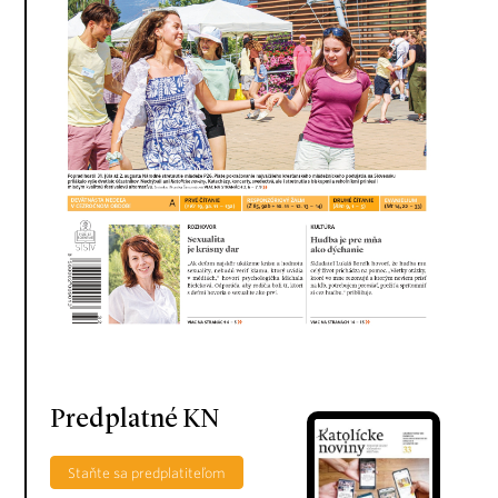
Predplatné KN
Staňte sa predplatiteľom