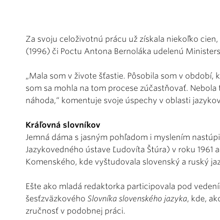
Za svoju celoživotnú prácu už získala niekoľko cien
(1996) či Poctu Antona Bernoláka udelenú Minister
„Mala som v živote šťastie. Pôsobila som v období, ke
som sa mohla na tom procese zúčastňovať. Nebola to
náhoda,“ komentuje svoje úspechy v oblasti jazyko
Kráľovná slovníkov
Jemná dáma s jasným pohľadom i myslením nastúpil
Jazykovedného ústave Ľudovíta Štúra) v roku 1961 ak
Komenského, kde vyštudovala slovenský a ruský ja
Ešte ako mladá redaktorka participovala pod vedení
šesťzväzkového
Slovníka slovenského jazyka
, kde, ak
zručnosť v podobnej práci.