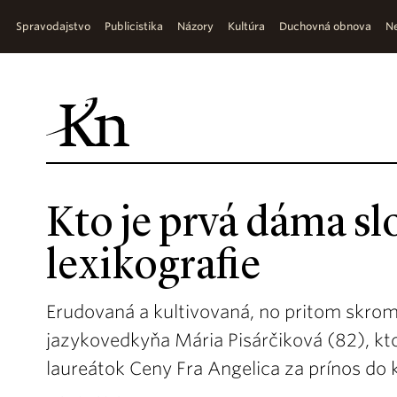
Spravodajstvo
Publicistika
Názory
Kultúra
Duchovná obnova
Ne
Kto je prvá dáma sl
lexikografie
Erudovaná a kultivovaná, no pritom skrom
jazykovedkyňa Mária Pisárčiková (82), kto
laureátok Ceny Fra Angelica za prínos do 