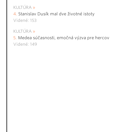
KULTÚRA
Stanislav Dusík mal dve životné istoty
Videné: 153
KULTÚRA
Medea súčasnosti, emočná výzva pre hercov
Videné: 149